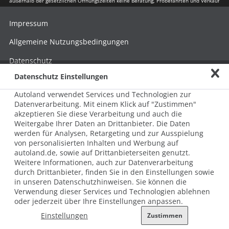
außerhalb der gesetzlichen Öffnungszeiten keine Beratung, Probefahrten und Verkauf
Impressum
Allgemeine Nutzungsbedingungen
Datenschutz
Datenschutz Einstellungen
Hinweisgebersystem nach HinSchG
Autoland verwendet Services und Technologien zur
Beschwerde nach LkSG
Datenverarbeitung. Mit einem Klick auf "Zustimmen"
akzeptieren Sie diese Verarbeitung und auch die
Grundsatzerklärung zum LkSG
Weitergabe Ihrer Daten an Drittanbieter. Die Daten
© 2026 AUTOLAND 24 SE & Co. Betriebs KG
werden für Analysen, Retargeting und zur Ausspielung
Werner-von-Siemens-Str. 2, 06796 Brehna, Deutschland
von personalisierten Inhalten und Werbung auf
autoland.de, sowie auf Drittanbieterseiten genutzt.
Weitere Informationen, auch zur Datenverarbeitung
durch Drittanbieter, finden Sie in den Einstellungen sowie
in unseren Datenschutzhinweisen. Sie können die
Verwendung dieser Services und Technologien ablehnen
oder jederzeit über Ihre Einstellungen anpassen.
Einstellungen
Zustimmen