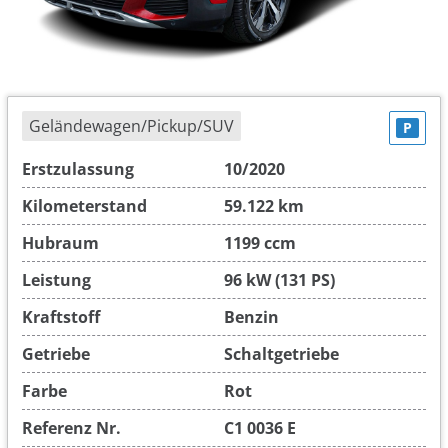
Geländewagen/Pickup/SUV
P
Erstzulassung
10/2020
Kilometerstand
59.122 km
Hubraum
1199 ccm
Leistung
96 kW (131 PS)
Kraftstoff
Benzin
Getriebe
Schaltgetriebe
Farbe
Rot
Referenz Nr.
C1 0036 E