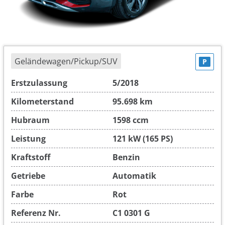
Geländewagen/Pickup/SUV
P
Erstzulassung
5/2018
Kilometerstand
95.698 km
Hubraum
1598 ccm
Leistung
121 kW (165 PS)
Kraftstoff
Benzin
Getriebe
Automatik
Farbe
Rot
Referenz Nr.
C1 0301 G