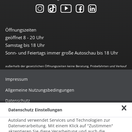
Öffnungszeiten
geöffnet 8 - 20 Uhr
Samstag bis 18 Uhr
Sonn- und Feiertags immer große Autoschau bis 18 Uhr
außerhalb der gesetzlichen Öffnungszeiten keine Beratung, Probefahrten und Verkauf
Impressum
Allgemeine Nutzungsbedingungen
Datenschutz
Datenschutz Einstellungen
Hinweisgebersystem nach HinSchG
Autoland verwendet Services und Technologien zur
Beschwerde nach LkSG
Datenverarbeitung. Mit einem Klick auf "Zustimmen"
akzeptieren Sie diese Verarbeitung und auch die