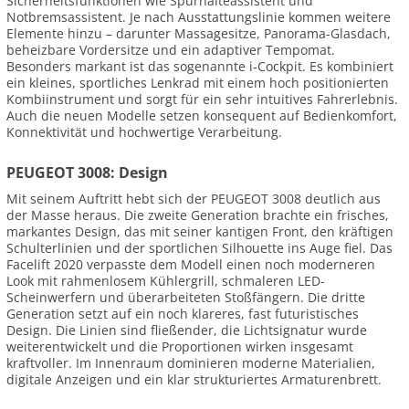
Sicherheitsfunktionen wie Spurhalteassistent und
Notbremsassistent. Je nach Ausstattungslinie kommen weitere
Elemente hinzu – darunter Massagesitze, Panorama-Glasdach,
beheizbare Vordersitze und ein adaptiver Tempomat.
Besonders markant ist das sogenannte i-Cockpit. Es kombiniert
ein kleines, sportliches Lenkrad mit einem hoch positionierten
Kombiinstrument und sorgt für ein sehr intuitives Fahrerlebnis.
Auch die neuen Modelle setzen konsequent auf Bedienkomfort,
Konnektivität und hochwertige Verarbeitung.
PEUGEOT 3008: Design
Mit seinem Auftritt hebt sich der PEUGEOT 3008 deutlich aus
der Masse heraus. Die zweite Generation brachte ein frisches,
markantes Design, das mit seiner kantigen Front, den kräftigen
Schulterlinien und der sportlichen Silhouette ins Auge fiel. Das
Facelift 2020 verpasste dem Modell einen noch moderneren
Look mit rahmenlosem Kühlergrill, schmaleren LED-
Scheinwerfern und überarbeiteten Stoßfängern. Die dritte
Generation setzt auf ein noch klareres, fast futuristisches
Design. Die Linien sind fließender, die Lichtsignatur wurde
weiterentwickelt und die Proportionen wirken insgesamt
kraftvoller. Im Innenraum dominieren moderne Materialien,
digitale Anzeigen und ein klar strukturiertes Armaturenbrett.