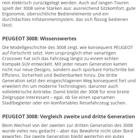
rein elektrisch zurückgelegt werden. Auch auf langen Touren
spielt der 3008 seine Stärken aus: ausreichend Sitzkomfort, gute
Ergonomie, übersichtliche Bedienelemente und ein
durchdachtes Infotainmentsystem, das sich flüssig bedienen
lässt.
PEUGEOT 3008: Wissenswertes
Die Modellgeschichte des 3008 zeigt, wie konsequent PEUGEOT
auf Fortschritt setzt. Vom ursprünglich eher vanartigen
Crossover hat sich das Fahrzeug längst zu einem echten
Kompakt-SUV entwickelt. Mit jeder neuen Generation kamen
nicht nur neue Designs, sondern auch spürbare Fortschritte bei
Effizienz, Sicherheit und Bedienbarkeit hinzu. Die dritte
Generation setzt den eingeschlagenen Weg konsequent fort und
erweitert ihn um moderne Technologien, darunter auch
vollelektrische Antriebe. Damit bleibt der 3008 für eine breite
Zielgruppe interessant – egal, ob Sie einen sparsamen
Stadtbegleiter oder ein komfortables Reisefahrzeug suchen.
PEUGEOT 3008: Vergleich zweite und dritte Generation
Beim Wechsel von der zweiten zur dritten Generation des 3008
wurde vieles neu gedacht – aber das Bewährte nicht über Bord
geworfen. Die zweite Generation bleibt weiterhin ein gutes