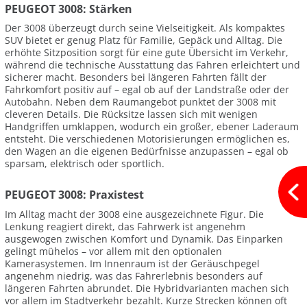
PEUGEOT 3008: Stärken
Der 3008 überzeugt durch seine Vielseitigkeit. Als kompaktes
SUV bietet er genug Platz für Familie, Gepäck und Alltag. Die
erhöhte Sitzposition sorgt für eine gute Übersicht im Verkehr,
während die technische Ausstattung das Fahren erleichtert und
sicherer macht. Besonders bei längeren Fahrten fällt der
Fahrkomfort positiv auf – egal ob auf der Landstraße oder der
Autobahn. Neben dem Raumangebot punktet der 3008 mit
cleveren Details. Die Rücksitze lassen sich mit wenigen
Handgriffen umklappen, wodurch ein großer, ebener Laderaum
entsteht. Die verschiedenen Motorisierungen ermöglichen es,
den Wagen an die eigenen Bedürfnisse anzupassen – egal ob
sparsam, elektrisch oder sportlich.
PEUGEOT 3008: Praxistest
Im Alltag macht der 3008 eine ausgezeichnete Figur. Die
Lenkung reagiert direkt, das Fahrwerk ist angenehm
ausgewogen zwischen Komfort und Dynamik. Das Einparken
gelingt mühelos – vor allem mit den optionalen
Kamerasystemen. Im Innenraum ist der Geräuschpegel
angenehm niedrig, was das Fahrerlebnis besonders auf
längeren Fahrten abrundet. Die Hybridvarianten machen sich
vor allem im Stadtverkehr bezahlt. Kurze Strecken können oft