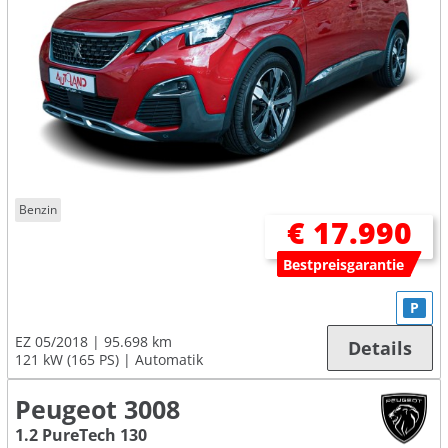
Benzin
€ 17.990
Bestpreisgarantie
P
EZ 05/2018
95.698 km
Details
121 kW (165 PS)
Automatik
Peugeot 3008
1.2 PureTech 130