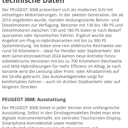
technische Daten
Der PEUGEOT 3008 präsentiert sich als modernes SUV mit
vielseitigen Motorisierungen. In der zweiten Generation, die ab
2016 angeboten wurde, standen leistungsstarke Benzin- und
Dieselmotoren zur Verfügung. Benziner mit 130 bis 180 PS und
Dieselmotoren zwischen 130 und 180 PS boten je nach Bedarf
sparsames oder dynamisches Fahren. Ergänzt wurde das
Angebot um Plug-in-Hybridvarianten mit bis zu 300 PS
Systemleistung. Sie boten eine rein elektrische Reichweite von
rund 50 Kilometern – ideal für Pendler oder Stadtverkehr. Mit
dem Generationswechsel 2024 kamen neue Antriebe hinzu:
vollelektrische Versionen mit bis zu 700 Kilometern Reichweite
und Mild-Hybridlösungen für mehr Effizienz im Alltag. Je nach
Variante wird die Leistung über Front- oder Allradantrieb auf
die Straße gebracht. Das Automatikgetriebe sorgt für
komfortables Fahren – auch im dichten Stadtverkehr oder auf
längeren Strecken.
PEUGEOT 3008: Ausstattung
Der PEUGEOT 3008 bietet in jeder Version eine umfangreiche
Ausstattung. Selbst in den Einstiegsmodellen findet man eine
digitale Instrumententafel, ein zentrales Touchscreen-Display,
Smartphone-Konnektivität sowie moderne