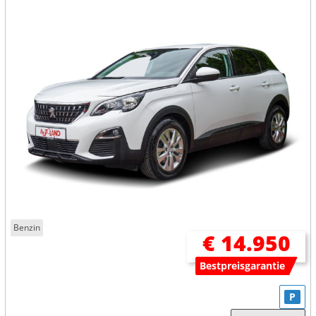
Benzin
€ 14.950
Bestpreisgarantie
P