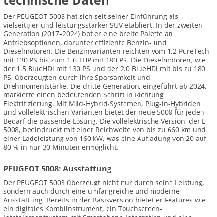
technische Daten
Der PEUGEOT 5008 hat sich seit seiner Einführung als
vielseitiger und leistungsstarker SUV etabliert. In der zweiten
Generation (2017–2024) bot er eine breite Palette an
Antriebsoptionen, darunter effiziente Benzin- und
Dieselmotoren. Die Benzinvarianten reichten vom 1.2 PureTech
mit 130 PS bis zum 1.6 THP mit 180 PS. Die Dieselmotoren, wie
der 1.5 BlueHDi mit 130 PS und der 2.0 BlueHDi mit bis zu 180
PS, überzeugten durch ihre Sparsamkeit und
Drehmomentstärke. Die dritte Generation, eingeführt ab 2024,
markierte einen bedeutenden Schritt in Richtung
Elektrifizierung. Mit Mild-Hybrid-Systemen, Plug-in-Hybriden
und vollelektrischen Varianten bietet der neue 5008 für jeden
Bedarf die passende Lösung. Die vollelektrische Version, der E-
5008, beeindruckt mit einer Reichweite von bis zu 660 km und
einer Ladeleistung von 160 kW, was eine Aufladung von 20 auf
80 % in nur 30 Minuten ermöglicht.
PEUGEOT 5008: Ausstattung
Der PEUGEOT 5008 überzeugt nicht nur durch seine Leistung,
sondern auch durch eine umfangreiche und moderne
Ausstattung. Bereits in der Basisversion bietet er Features wie
ein digitales Kombiinstrument, ein Touchscreen-