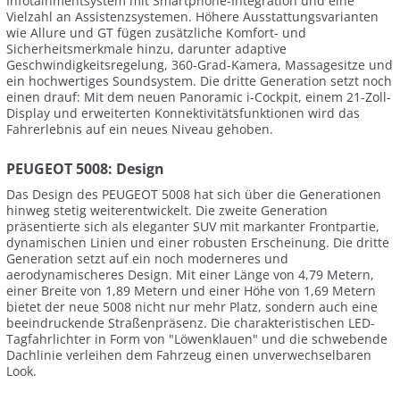
Infotainmentsystem mit Smartphone-Integration und eine
Vielzahl an Assistenzsystemen. Höhere Ausstattungsvarianten
wie Allure und GT fügen zusätzliche Komfort- und
Sicherheitsmerkmale hinzu, darunter adaptive
Geschwindigkeitsregelung, 360-Grad-Kamera, Massagesitze und
ein hochwertiges Soundsystem. Die dritte Generation setzt noch
einen drauf: Mit dem neuen Panoramic i-Cockpit, einem 21-Zoll-
Display und erweiterten Konnektivitätsfunktionen wird das
Fahrerlebnis auf ein neues Niveau gehoben.
PEUGEOT 5008: Design
Das Design des PEUGEOT 5008 hat sich über die Generationen
hinweg stetig weiterentwickelt. Die zweite Generation
präsentierte sich als eleganter SUV mit markanter Frontpartie,
dynamischen Linien und einer robusten Erscheinung. Die dritte
Generation setzt auf ein noch moderneres und
aerodynamischeres Design. Mit einer Länge von 4,79 Metern,
einer Breite von 1,89 Metern und einer Höhe von 1,69 Metern
bietet der neue 5008 nicht nur mehr Platz, sondern auch eine
beeindruckende Straßenpräsenz. Die charakteristischen LED-
Tagfahrlichter in Form von "Löwenklauen" und die schwebende
Dachlinie verleihen dem Fahrzeug einen unverwechselbaren
Look.