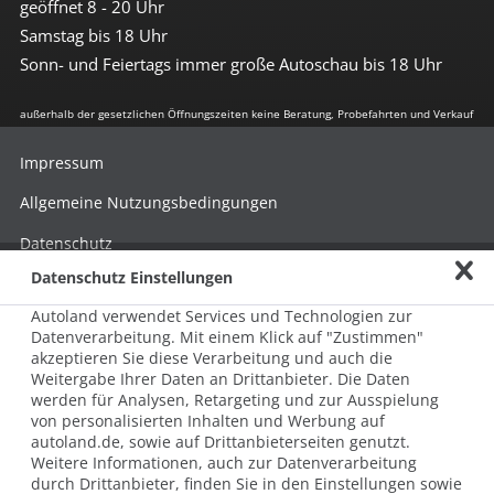
geöffnet 8 - 20 Uhr
Samstag bis 18 Uhr
Sonn- und Feiertags immer große Autoschau bis 18 Uhr
außerhalb der gesetzlichen Öffnungszeiten keine Beratung, Probefahrten und Verkauf
Impressum
Allgemeine Nutzungsbedingungen
Datenschutz
Datenschutz Einstellungen
Hinweisgebersystem nach HinSchG
Autoland verwendet Services und Technologien zur
Beschwerde nach LkSG
Datenverarbeitung. Mit einem Klick auf "Zustimmen"
akzeptieren Sie diese Verarbeitung und auch die
Grundsatzerklärung zum LkSG
Weitergabe Ihrer Daten an Drittanbieter. Die Daten
© 2026 AUTOLAND 24 SE & Co. Betriebs KG
werden für Analysen, Retargeting und zur Ausspielung
Werner-von-Siemens-Str. 2, 06796 Brehna, Deutschland
von personalisierten Inhalten und Werbung auf
autoland.de, sowie auf Drittanbieterseiten genutzt.
Weitere Informationen, auch zur Datenverarbeitung
durch Drittanbieter, finden Sie in den Einstellungen sowie