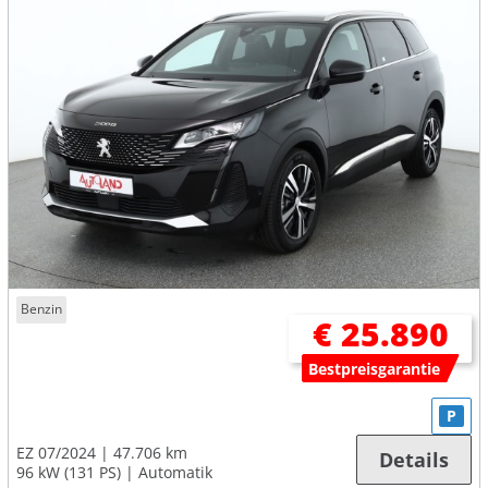
Benzin
€ 25.890
Bestpreisgarantie
P
EZ 07/2024
47.706 km
Details
96 kW (131 PS)
Automatik