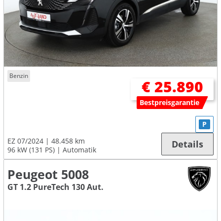
Benzin
€ 25.890
Bestpreisgarantie
P
EZ 07/2024
48.458 km
Details
96 kW (131 PS)
Automatik
Peugeot 5008
GT 1.2 PureTech 130 Aut.