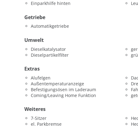
Einparkhilfe hinten
Leu
Getriebe
Automatikgetriebe
Umwelt
Dieselkatalysator
ger
Dieselpartikelfilter
grü
Extras
Alufelgen
Dac
Außentemperaturanzeige
Dr
Befestigungsösen im Laderaum
Fah
Coming/Leaving Home Funktion
get
Weiteres
7-Sitzer
He
el. Parkbremse
He