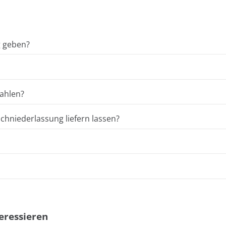
g geben?
ahlen?
hniederlassung liefern lassen?
eressieren