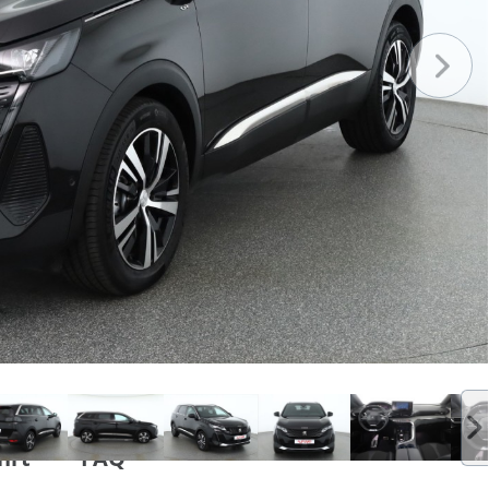
hrt
FAQ