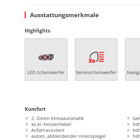
Ausstattungsmerkmale
Highlights
LED-Scheinwerfer
Xenonscheinwerfer
Navig
Komfort
2- Zonen Klimaautomatik
Get
4x el. Fensterheber
höh
Anfahrassistent
höh
autom. abblendender Innenspiegel
höh