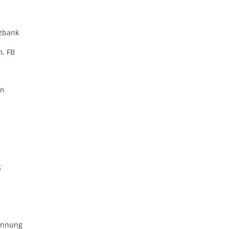
zbank
m. FB
en
g
ennung