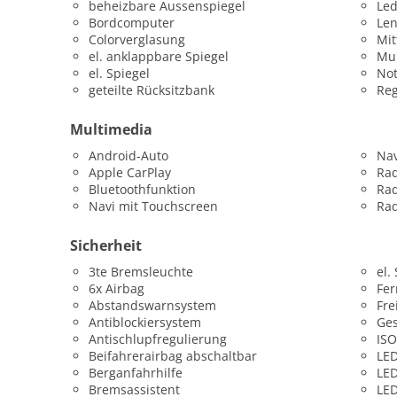
beheizbare Aussenspiegel
Led
Bordcomputer
Le
Colorverglasung
Mit
el. anklappbare Spiegel
Mul
el. Spiegel
Not
geteilte Rücksitzbank
Re
Multimedia
Android-Auto
Nav
Apple CarPlay
Ra
Bluetoothfunktion
Ra
Navi mit Touchscreen
Rad
Sicherheit
3te Bremsleuchte
el.
6x Airbag
Fer
Abstandswarnsystem
Fre
Antiblockiersystem
Ges
Antischlupfregulierung
ISO
Beifahrerairbag abschaltbar
LED
Berganfahrhilfe
LED
Bremsassistent
LED