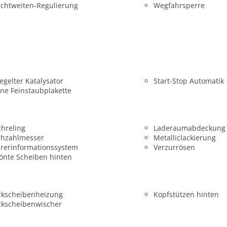
chtweiten-Regulierung
Wegfahrsperre
egelter Katalysator
Start-Stop Automatik
ne Feinstaubplakette
hreling
Laderaumabdeckung
ehzahlmesser
Metalliclackierung
rerinformationssystem
Verzurrösen
önte Scheiben hinten
ckscheibenheizung
Kopfstützen hinten
ckscheibenwischer