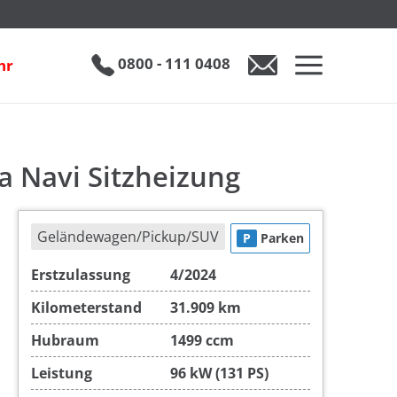
Peugeot 5008 1.5 BlueHDi 130 Aut. 2-Zonen-Klima Navi Sitzheizung
inkl. 19% MwSt.
€ 25.890
0800 - 111 0408
hr
0800 - 111 0408
Auto anfragen
a Navi Sitzheizung
Geländewagen/Pickup/SUV
P
Parken
Erstzulassung
4/2024
Kilometerstand
31.909 km
Hubraum
1499 ccm
Leistung
96 kW (131 PS)