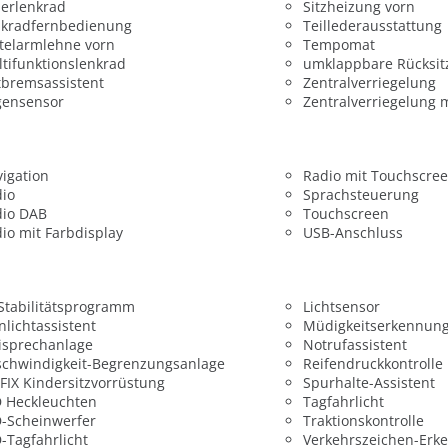
erlenkrad
Sitzheizung vorn
nkradfernbedienung
Teillederausstattung
telarmlehne vorn
Tempomat
tifunktionslenkrad
umklappbare Rücksit
bremsassistent
Zentralverriegelung
gensensor
Zentralverriegelung 
igation
Radio mit Touchscre
dio
Sprachsteuerung
dio DAB
Touchscreen
io mit Farbdisplay
USB-Anschluss
 Stabilitätsprogramm
Lichtsensor
nlichtassistent
Müdigkeitserkennun
isprechanlage
Notrufassistent
chwindigkeit-Begrenzungsanlage
Reifendruckkontrolle
FIX Kindersitzvorrüstung
Spurhalte-Assistent
 Heckleuchten
Tagfahrlicht
-Scheinwerfer
Traktionskontrolle
-Tagfahrlicht
Verkehrszeichen-Erk