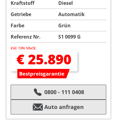
Kraftstoff
Diesel
Getriebe
Automatik
Farbe
Grün
Referenz Nr.
S1 0099 G
inkl. 19% MwSt.
€ 25.890
Bestpreisgarantie
0800 - 111 0408
Auto anfragen