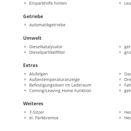
Einparkhilfe hinten
Leu
Getriebe
Automatikgetriebe
Umwelt
Dieselkatalysator
ger
Dieselpartikelfilter
grü
Extras
Alufelgen
Dac
Außentemperaturanzeige
Dr
Befestigungsösen im Laderaum
Fah
Coming/Leaving Home Funktion
get
Weiteres
7-Sitzer
He
el. Parkbremse
He