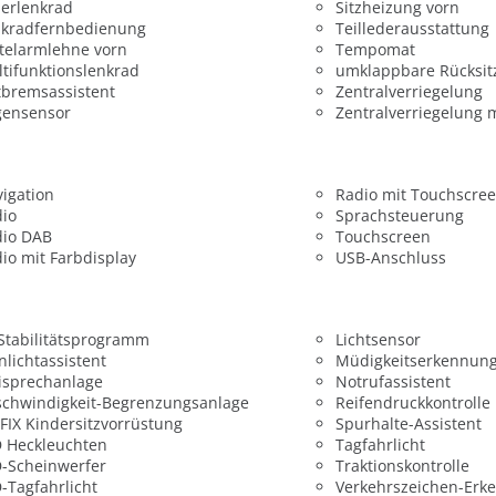
erlenkrad
Sitzheizung vorn
nkradfernbedienung
Teillederausstattung
telarmlehne vorn
Tempomat
tifunktionslenkrad
umklappbare Rücksit
bremsassistent
Zentralverriegelung
gensensor
Zentralverriegelung 
igation
Radio mit Touchscre
dio
Sprachsteuerung
dio DAB
Touchscreen
io mit Farbdisplay
USB-Anschluss
 Stabilitätsprogramm
Lichtsensor
nlichtassistent
Müdigkeitserkennun
isprechanlage
Notrufassistent
chwindigkeit-Begrenzungsanlage
Reifendruckkontrolle
FIX Kindersitzvorrüstung
Spurhalte-Assistent
 Heckleuchten
Tagfahrlicht
-Scheinwerfer
Traktionskontrolle
-Tagfahrlicht
Verkehrszeichen-Erk