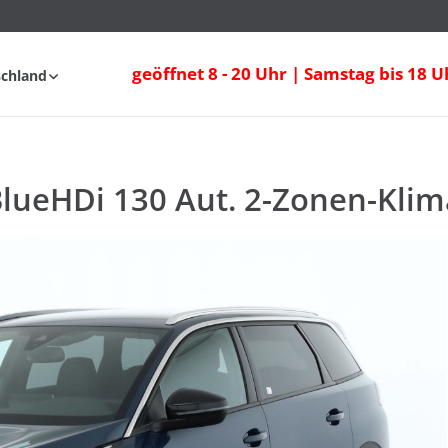
geöffnet 8 - 20 Uhr | Samstag bis 18 U
schland
nfahrt
FAQ
BlueHDi 130 Aut. 2-Zonen-Klim