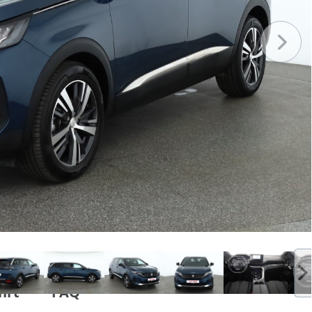
hrt
FAQ