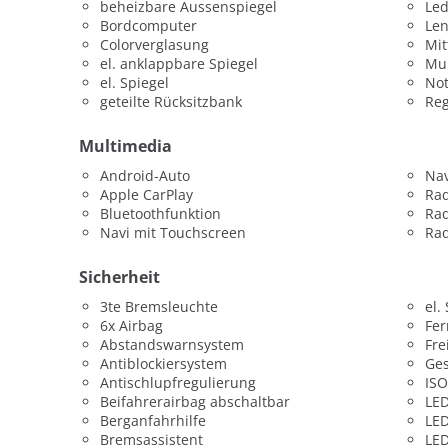
beheizbare Aussenspiegel
Led
Bordcomputer
Le
Colorverglasung
Mit
el. anklappbare Spiegel
Mul
el. Spiegel
Not
geteilte Rücksitzbank
Re
Multimedia
Android-Auto
Nav
Apple CarPlay
Ra
Bluetoothfunktion
Ra
Navi mit Touchscreen
Rad
Sicherheit
3te Bremsleuchte
el.
6x Airbag
Fer
Abstandswarnsystem
Fre
Antiblockiersystem
Ges
Antischlupfregulierung
ISO
Beifahrerairbag abschaltbar
LED
Berganfahrhilfe
LED
Bremsassistent
LED