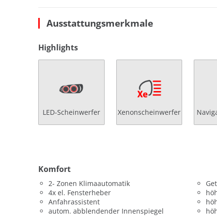
Ausstattungsmerkmale
Highlights
LED-Scheinwerfer
Xenonscheinwerfer
Navig
Komfort
2- Zonen Klimaautomatik
Get
4x el. Fensterheber
höh
Anfahrassistent
höh
autom. abblendender Innenspiegel
höh