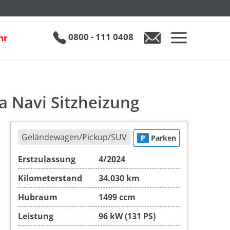
Peugeot 5008 1.5 BlueHDi 130 Aut. 2-Zonen-Klima Navi Sitzheizung
inkl. 19% MwSt.
€ 25.890
0800 - 111 0408
hr
0800 - 111 0408
Auto anfragen
a Navi Sitzheizung
Geländewagen/Pickup/SUV
P
Parken
Erstzulassung
4/2024
Kilometerstand
34.030 km
Hubraum
1499 ccm
Leistung
96 kW (131 PS)