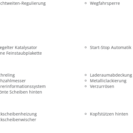
chtweiten-Regulierung
Wegfahrsperre
egelter Katalysator
Start-Stop Automatik
ne Feinstaubplakette
hreling
Laderaumabdeckung
ehzahlmesser
Metalliclackierung
rerinformationssystem
Verzurrösen
önte Scheiben hinten
ckscheibenheizung
Kopfstützen hinten
ckscheibenwischer