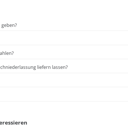
g geben?
ahlen?
hniederlassung liefern lassen?
eressieren