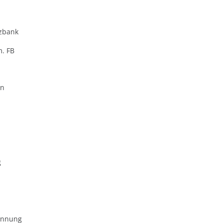
zbank
m. FB
en
g
ennung