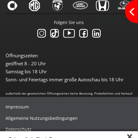
3te Bremsleuchte
6x Airbag
Abstandswarnsystem
Antiblockiersystem
Folgen Sie uns
Antischlupfregulierung
Beifahrerairbag abschaltbar
Bremsassistent
Einparkhilfe vorn + hinten
el. Stabilitätsprogramm
Freisprechanlage
Öffnungszeiten
Geschwindigkeit-Begrenzungsanlage
geöffnet 8 - 20 Uhr
ISOFIX Kindersitzvorrüstung
LED-Scheinwerfer (Voll-LED)
Samstag bis 18 Uhr
LED-Tagfahrlicht
Sonn- und Feiertags immer große Autoschau bis 18 Uhr
Lichtsensor
Nebelscheinwerfer
Notrufassistent
außerhalb der gesetzlichen Öffnungszeiten keine Beratung, Probefahrten und Verkauf
Reifendruckkontrolle
Spurhalte-Assistent
Impressum
Traktionskontrolle
Wegfahrsperre
Allgemeine Nutzungsbedingungen
Datenschutz
Getriebe