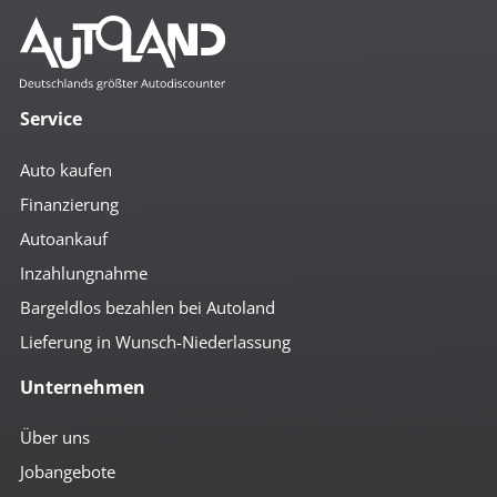
Komfort
2- Zonen Klimaautomatik
4x el. Fensterheber
Service
autom. abblendender Innenspiegel
beheizbare Aussenspiegel
Auto kaufen
Bordcomputer
Colorverglasung
Finanzierung
el. anklappbare Spiegel
Autoankauf
el. Spiegel
geteilte Rücksitzbank
Inzahlungnahme
Getränkehalter
höhenverst. Beifahrersitz
Bargeldlos bezahlen bei Autoland
höhenverst. Fahrersitz
Lieferung in Wunsch-Niederlassung
höhenverst. Lenkrad
Komfortschließung mit FB
Unternehmen
Lederlenkrad
Multifunktionslenkrad
Notbremsassistent
Über uns
Regensensor
Jobangebote
Rückfahr-Kamera
Schaltwippen