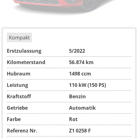
Kompakt
Erstzulassung
5/2022
Kilometerstand
56.874 km
Hubraum
1498 ccm
Leistung
110 kW (150 PS)
Kraftstoff
Benzin
Getriebe
Automatik
Farbe
Rot
Referenz Nr.
Z1 0258 F