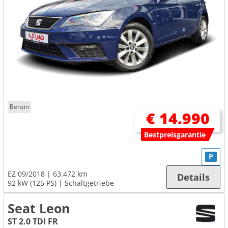
Benzin
€ 14.990
Bestpreisgarantie
P
EZ 09/2018
63.472 km
Details
92 kW (125 PS)
Schaltgetriebe
Seat Leon
ST 2.0 TDI FR