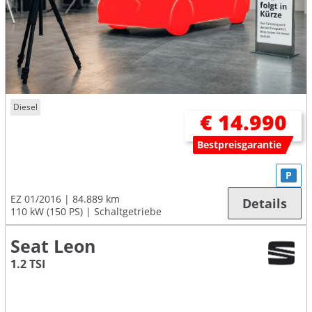
Diesel
€ 14.990
Bestpreisgarantie
P
EZ 01/2016
84.889 km
Details
110 kW (150 PS)
Schaltgetriebe
Seat Leon
1.2 TSI