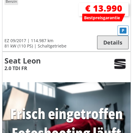
Benzin
€ 13.990
Bestpreisgarantie
P
EZ 09/2017
114.987 km
Details
81 kW (110 PS)
Schaltgetriebe
Seat Leon
2.0 TDI FR