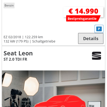
Benzin
€ 14.990
Bestpreisgarantie
P
EZ 02/2018
122.259 km
Details
132 kW (179 PS)
Schaltgetriebe
Seat Leon
ST 2.0 TDI FR