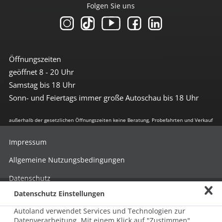
Folgen Sie uns
Öffnungszeiten
geöffnet 8 - 20 Uhr
Samstag bis 18 Uhr
Sonn- und Feiertags immer große Autoschau bis 18 Uhr
außerhalb der gesetzlichen Öffnungszeiten keine Beratung, Probefahrten und Verkauf
Impressum
Allgemeine Nutzungsbedingungen
Datenschutz
Datenschutz Einstellungen
Hinweisgebersystem nach HinSchG
Autoland verwendet Services und Technologien zur
Beschwerde nach LkSG
Datenverarbeitung. Mit einem Klick auf "Zustimmen"