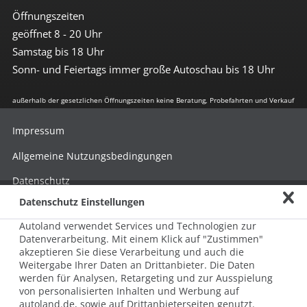
Öffnungszeiten
geöffnet 8 - 20 Uhr
Samstag bis 18 Uhr
Sonn- und Feiertags immer große Autoschau bis 18 Uhr
außerhalb der gesetzlichen Öffnungszeiten keine Beratung, Probefahrten und Verkauf
Impressum
Allgemeine Nutzungsbedingungen
Datenschutz
Datenschutz Einstellungen
Hinweisgebersystem nach HinSchG
Autoland verwendet Services und Technologien zur
Beschwerde nach LkSG
Datenverarbeitung. Mit einem Klick auf "Zustimmen"
akzeptieren Sie diese Verarbeitung und auch die
Grundsatzerklärung zum LkSG
Weitergabe Ihrer Daten an Drittanbieter. Die Daten
© 2026 AUTOLAND 24 SE & Co. Betriebs KG
werden für Analysen, Retargeting und zur Ausspielung
Werner-von-Siemens-Str. 2, 06796 Brehna, Deutschland
von personalisierten Inhalten und Werbung auf
autoland.de, sowie auf Drittanbieterseiten genutzt.