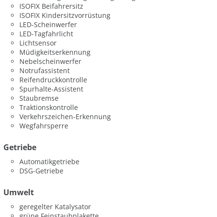
ISOFIX Beifahrersitz
ISOFIX Kindersitzvorrüstung
LED-Scheinwerfer
LED-Tagfahrlicht
Lichtsensor
Müdigkeitserkennung
Nebelscheinwerfer
Notrufassistent
Reifendruckkontrolle
Spurhalte-Assistent
Staubremse
Traktionskontrolle
Verkehrszeichen-Erkennung
Wegfahrsperre
Getriebe
Automatikgetriebe
DSG-Getriebe
Umwelt
geregelter Katalysator
grüne Feinstaubplakette