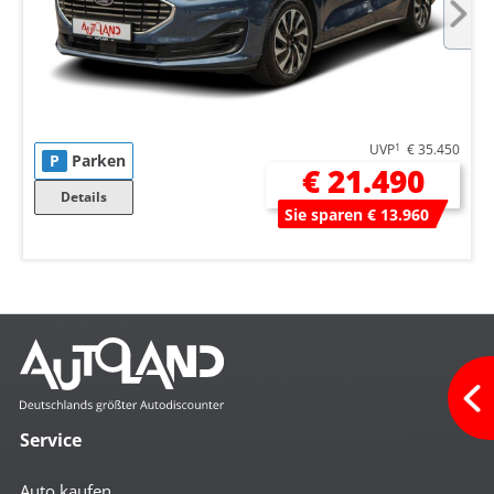
UVP
1
€ 35.450
P
Parken
€ 21.490
Details
Sie sparen € 13.960
Service
Auto kaufen