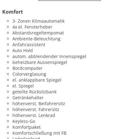
Komfort
3- Zonen Klimaautomatik
4x el. Fensterheber
Abstandsregeltempomat
Ambiente-Beleuchtung
Anfahrassistent
Auto Hold
autom. abblendender Innenspiegel
beheizbare Aussenspiegel
Bordcomputer
Colorverglasung
el. anklappbare Spiegel
el. Spiegel
geteilte Rücksitzbank
Getränkehalter
höhenverst. Beifahrersitz
höhenverst. Fahrersitz
höhenverst. Lenkrad
Keyless-Go
Komfortpaket
Komfortschließung mit FB
Lederlenkrad