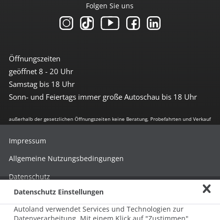
Folgen Sie uns
Öffnungszeiten
geöffnet 8 - 20 Uhr
Samstag bis 18 Uhr
Sonn- und Feiertags immer große Autoschau bis 18 Uhr
außerhalb der gesetzlichen Öffnungszeiten keine Beratung, Probefahrten und Verkauf
Impressum
Allgemeine Nutzungsbedingungen
Datenschutz
Datenschutz Einstellungen
Hinweisgebersystem nach HinSchG
Autoland verwendet Services und Technologien zur
Beschwerde nach LkSG
Datenverarbeitung. Mit einem Klick auf "Zustimmen"