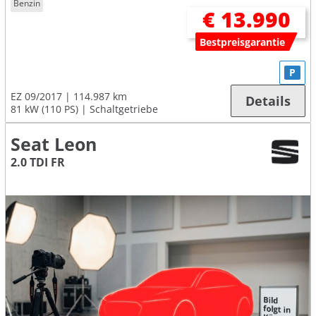
Benzin
€ 13.990
Bestpreisgarantie
P
EZ 09/2017
114.987 km
Details
81 kW (110 PS)
Schaltgetriebe
Seat Leon
2.0 TDI FR