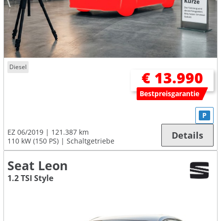
Diesel
€ 13.990
Bestpreisgarantie
P
EZ 06/2019
121.387 km
Details
110 kW (150 PS)
Schaltgetriebe
Seat Leon
1.2 TSI Style