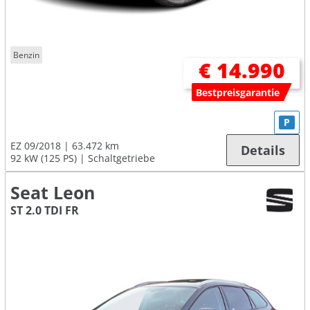
Benzin
€ 14.990
Bestpreisgarantie
P
EZ 09/2018
63.472 km
Details
92 kW (125 PS)
Schaltgetriebe
Seat Leon
ST 2.0 TDI FR