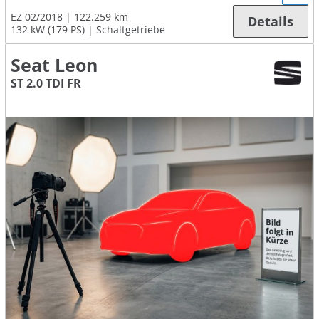
EZ 02/2018
122.259 km
Details
132 kW (179 PS)
Schaltgetriebe
Seat Leon
ST 2.0 TDI FR