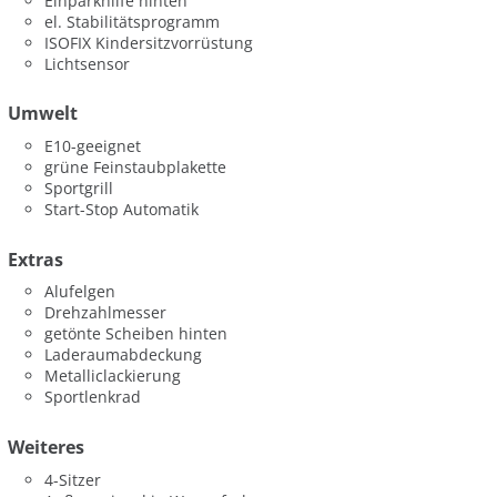
Einparkhilfe hinten
el. Stabilitätsprogramm
ISOFIX Kindersitzvorrüstung
Lichtsensor
Umwelt
E10-geeignet
grüne Feinstaubplakette
Sportgrill
Start-Stop Automatik
Extras
Alufelgen
Drehzahlmesser
getönte Scheiben hinten
Laderaumabdeckung
Metalliclackierung
Sportlenkrad
Weiteres
4-Sitzer