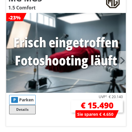
1.5 Comfort
-23%
UVP
1
€ 20.140
P
Parken
€ 15.490
Details
Sie sparen € 4.650