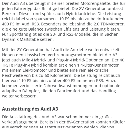
Der Audi A3 überzeugt mit einer breiten Motorenpalette, die für
jeden Fahrertyp das Richtige bietet. Die 8V-Generation umfasst
Benzin-, Diesel- und später auch Hybridantriebe. Die Leistung
reicht dabei von sparsamen 110 PS bis hin zu beeindruckenden
400 PS im Audi RS3. Besonders beliebt sind die 2.0 TDI-Motoren,
die eine gute Balance zwischen Effizienz und Leistung bieten.
Für Sportfans gibt es die S3- und RS3-Modelle, die in Sachen
Dynamik Maßstäbe setzen.
Mit der 8Y-Generation hat Audi die Antriebe weiterentwickelt.
Neben den klassischen Verbrennungsmotoren bietet der A3
jetzt auch Mild-Hybrid- und Plug-in-Hybrid-Optionen an. Der 40
TFSI e Plug-in-Hybrid kombiniert einen 1.4-Liter-Benzinmotor
mit einem Elektromotor und bietet eine rein elektrische
Reichweite von bis zu 60 Kilometern. Die Leistung reicht auch
hier von 110 PS bis hin zu über 400 PS im neuen RS3. Hinzu
kommen verbesserte Fahrwerksabstimmungen und optionale
adaptiven Dämpfer, die den Fahrkomfort und das Handling
weiter verbessern.
Ausstattung des Audi A3
Die Ausstattung des Audi A3 war schon immer ein großes
Verkaufsargument. Bereits in der 8V-Generation konnten Käufer
aus verschiedenen Ausstattungsvarianten wählen, die von