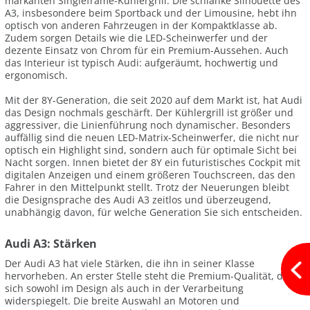
markanten Singleframe-Kühlergrill. Die schlanke Silhouette des
A3, insbesondere beim Sportback und der Limousine, hebt ihn
optisch von anderen Fahrzeugen in der Kompaktklasse ab.
Zudem sorgen Details wie die LED-Scheinwerfer und der
dezente Einsatz von Chrom für ein Premium-Aussehen. Auch
das Interieur ist typisch Audi: aufgeräumt, hochwertig und
ergonomisch.
Mit der 8Y-Generation, die seit 2020 auf dem Markt ist, hat Audi
das Design nochmals geschärft. Der Kühlergrill ist größer und
aggressiver, die Linienführung noch dynamischer. Besonders
auffällig sind die neuen LED-Matrix-Scheinwerfer, die nicht nur
optisch ein Highlight sind, sondern auch für optimale Sicht bei
Nacht sorgen. Innen bietet der 8Y ein futuristisches Cockpit mit
digitalen Anzeigen und einem größeren Touchscreen, das den
Fahrer in den Mittelpunkt stellt. Trotz der Neuerungen bleibt
die Designsprache des Audi A3 zeitlos und überzeugend,
unabhängig davon, für welche Generation Sie sich entscheiden.
Audi A3: Stärken
Der Audi A3 hat viele Stärken, die ihn in seiner Klasse
hervorheben. An erster Stelle steht die Premium-Qualität, die
sich sowohl im Design als auch in der Verarbeitung
widerspiegelt. Die breite Auswahl an Motoren und