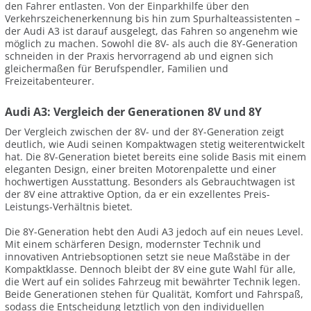
den Fahrer entlasten. Von der Einparkhilfe über den
Verkehrszeichenerkennung bis hin zum Spurhalteassistenten –
der Audi A3 ist darauf ausgelegt, das Fahren so angenehm wie
möglich zu machen. Sowohl die 8V- als auch die 8Y-Generation
schneiden in der Praxis hervorragend ab und eignen sich
gleichermaßen für Berufspendler, Familien und
Freizeitabenteurer.
Audi A3: Vergleich der Generationen 8V und 8Y
Der Vergleich zwischen der 8V- und der 8Y-Generation zeigt
deutlich, wie Audi seinen Kompaktwagen stetig weiterentwickelt
hat. Die 8V-Generation bietet bereits eine solide Basis mit einem
eleganten Design, einer breiten Motorenpalette und einer
hochwertigen Ausstattung. Besonders als Gebrauchtwagen ist
der 8V eine attraktive Option, da er ein exzellentes Preis-
Leistungs-Verhältnis bietet.
Die 8Y-Generation hebt den Audi A3 jedoch auf ein neues Level.
Mit einem schärferen Design, modernster Technik und
innovativen Antriebsoptionen setzt sie neue Maßstäbe in der
Kompaktklasse. Dennoch bleibt der 8V eine gute Wahl für alle,
die Wert auf ein solides Fahrzeug mit bewährter Technik legen.
Beide Generationen stehen für Qualität, Komfort und Fahrspaß,
sodass die Entscheidung letztlich von den individuellen