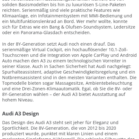
soliden Basismodellen bis hin zu luxuriösen S-Line-Paketen
reichten. Serienmäßig sind viele praktische Features wie
Klimaanlage, ein Infotainmentsystem mit MMI-Bedienung und
ein Multifunktionslenkrad an Bord. Wer mehr wollte, konnte
sich für Extras wie ein Bang & Olufsen-Soundsystem, Ledersitze
oder ein Panorama-Glasdach entscheiden.
In der 8Y-Generation setzt Audi noch einen drauf. Das
serienmäßige Virtual Cockpit, ein hochauflösender 10,1-Zoll-
Touchscreen und die Integration von Apple CarPlay und Android
Auto machen den A3 zu einem technologischen Vorreiter in
seiner Klasse. Auch in Sachen Sicherheit hat Audi nachgelegt:
Spurhalteassistent, adaptive Geschwindigkeitsregelung und ein
Notbremsassistent sind in den meisten Varianten enthalten. Die
Topmodelle bieten sogar Massagesitze, Ambientebeleuchtung
und eine Drei-Zonen-Klimaautomatik. Egal, ob Sie die 8V- oder
8Y-Generation wählen – der Audi A3 bietet Ausstattung auf
hohem Niveau.
Audi A3 Design
Das Design des Audi A3 steht seit jeher für Eleganz und
Sportlichkeit. Die 8V-Generation, die von 2012 bis 2020
produziert wurde, punktet mit klaren Linien und einem