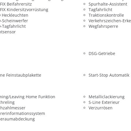
FIX Beifahrersitz
Spurhalte-Assistent
FIX Kindersitzvorrüstung
Tagfahrlicht
 Heckleuchten
Traktionskontrolle
-Scheinwerfer
Verkehrszeichen-Erk
-Tagfahrlicht
Wegfahrsperre
htsensor
DSG-Getriebe
ne Feinstaubplakette
Start-Stop Automatik
ming/Leaving Home Funktion
Metalliclackierung
hreling
S-Line Exterieur
ehzahlmesser
Verzurrösen
rerinformationssystem
deraumabdeckung