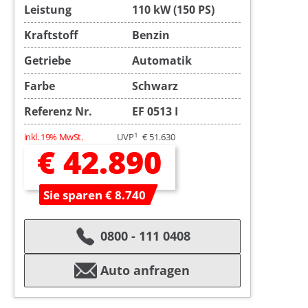
Leistung
110 kW (150 PS)
Kraftstoff
Benzin
Getriebe
Automatik
Farbe
Schwarz
Referenz Nr.
EF 0513 I
1
inkl. 19% MwSt.
UVP
€ 51.630
€ 42.890
Sie sparen € 8.740
0800 - 111 0408
Auto anfragen