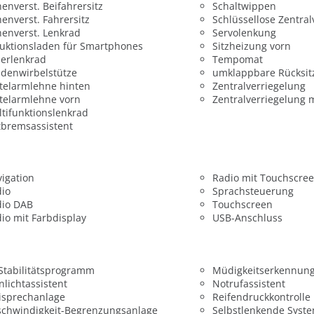
enverst. Beifahrersitz
Schaltwippen
enverst. Fahrersitz
Schlüssellose Zentral
enverst. Lenkrad
Servolenkung
uktionsladen für Smartphones
Sitzheizung vorn
erlenkrad
Tempomat
denwirbelstütze
umklappbare Rücksit
telarmlehne hinten
Zentralverriegelung
telarmlehne vorn
Zentralverriegelung 
tifunktionslenkrad
bremsassistent
igation
Radio mit Touchscre
dio
Sprachsteuerung
dio DAB
Touchscreen
io mit Farbdisplay
USB-Anschluss
 Stabilitätsprogramm
Müdigkeitserkennun
nlichtassistent
Notrufassistent
isprechanlage
Reifendruckkontrolle
chwindigkeit-Begrenzungsanlage
Selbstlenkende Syst