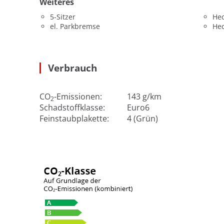
Weiteres
5-Sitzer
He
el. Parkbremse
He
Verbrauch
CO
-Emissionen:
143 g/km
2
Schadstoffklasse:
Euro6
Feinstaubplakette:
4 (Grün)