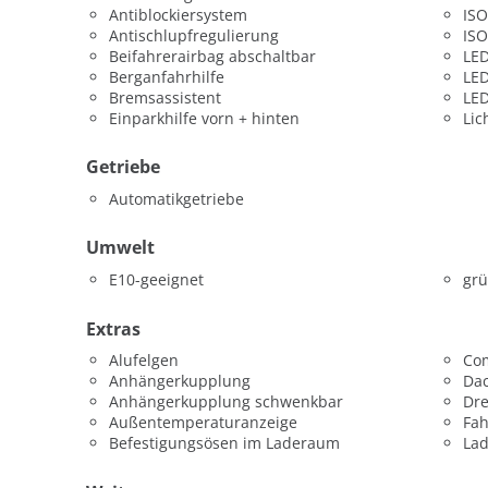
Antiblockiersystem
ISO
Antischlupfregulierung
ISO
Beifahrerairbag abschaltbar
LED
Berganfahrhilfe
LED
Bremsassistent
LED
Einparkhilfe vorn + hinten
Lic
Getriebe
Automatikgetriebe
Umwelt
E10-geeignet
grü
Extras
Alufelgen
Co
Anhängerkupplung
Dac
Anhängerkupplung schwenkbar
Dr
Außentemperaturanzeige
Fah
Befestigungsösen im Laderaum
La