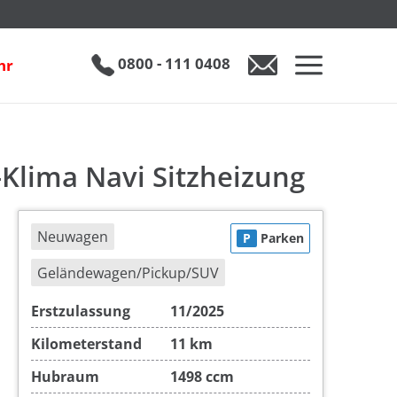
Audi Q3 1.5 TFSI s-line s-tronic n.Modell 3-Zonen-Klima Navi Sitzheizung
inkl. 19% MwSt.
UVP
1
€ 51.630
€ 42.890
0800 - 111 0408
hr
0800 - 111 0408
Auto anfragen
n-Klima Navi Sitzheizung
Neuwagen
P
Parken
Geländewagen/Pickup/SUV
Erstzulassung
11/2025
Kilometerstand
11 km
Hubraum
1498 ccm