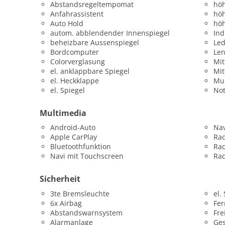
Abstandsregeltempomat
höh
Anfahrassistent
höh
Auto Hold
höh
autom. abblendender Innenspiegel
Ind
beheizbare Aussenspiegel
Led
Bordcomputer
Len
Colorverglasung
Mit
el. anklappbare Spiegel
Mit
el. Heckklappe
Mul
el. Spiegel
Not
Multimedia
Android-Auto
Nav
Apple CarPlay
Ra
Bluetoothfunktion
Ra
Navi mit Touchscreen
Rad
Sicherheit
3te Bremsleuchte
el.
6x Airbag
Fer
Abstandswarnsystem
Fre
Alarmanlage
Ges