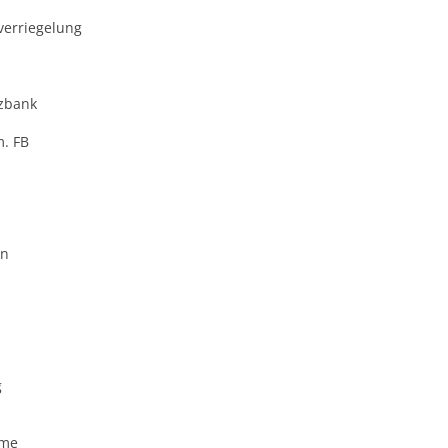
verriegelung
zbank
m. FB
en
g
eme