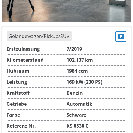
Geländewagen/Pickup/SUV
P
Erstzulassung
7/2019
Kilometerstand
102.137 km
Hubraum
1984 ccm
Leistung
169 kW (230 PS)
Kraftstoff
Benzin
Getriebe
Automatik
Farbe
Schwarz
Referenz Nr.
KS 0530 C