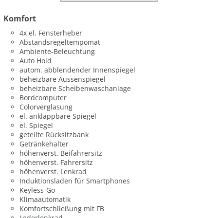
Komfort
4x el. Fensterheber
Abstandsregeltempomat
Ambiente-Beleuchtung
Auto Hold
autom. abblendender Innenspiegel
beheizbare Aussenspiegel
beheizbare Scheibenwaschanlage
Bordcomputer
Colorverglasung
el. anklappbare Spiegel
el. Spiegel
geteilte Rücksitzbank
Getränkehalter
höhenverst. Beifahrersitz
höhenverst. Fahrersitz
höhenverst. Lenkrad
Induktionsladen für Smartphones
Keyless-Go
Klimaautomatik
Komfortschließung mit FB
Lederlenkrad