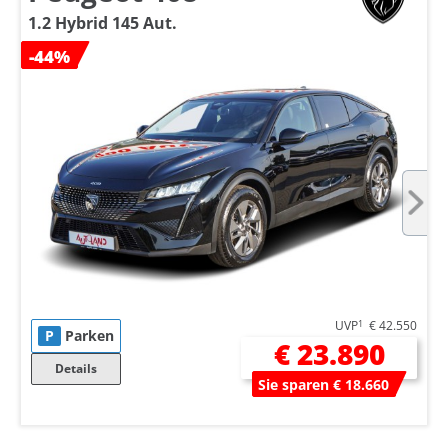
1.2 Hybrid 145 Aut.
-44%
UVP
1
€ 42.550
P
Parken
€ 23.890
Details
Sie sparen € 18.660