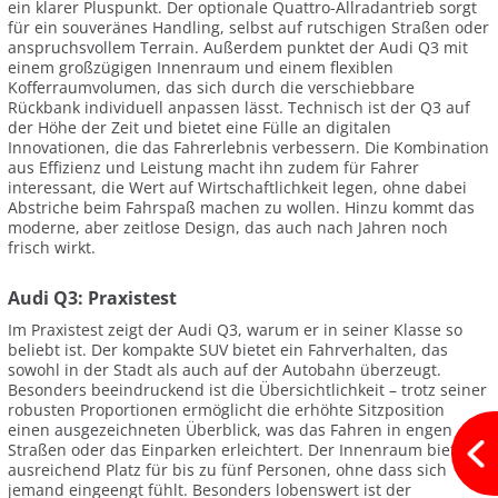
ein klarer Pluspunkt. Der optionale Quattro-Allradantrieb sorgt
für ein souveränes Handling, selbst auf rutschigen Straßen oder
anspruchsvollem Terrain. Außerdem punktet der Audi Q3 mit
einem großzügigen Innenraum und einem flexiblen
Kofferraumvolumen, das sich durch die verschiebbare
Rückbank individuell anpassen lässt. Technisch ist der Q3 auf
der Höhe der Zeit und bietet eine Fülle an digitalen
Innovationen, die das Fahrerlebnis verbessern. Die Kombination
aus Effizienz und Leistung macht ihn zudem für Fahrer
interessant, die Wert auf Wirtschaftlichkeit legen, ohne dabei
Abstriche beim Fahrspaß machen zu wollen. Hinzu kommt das
moderne, aber zeitlose Design, das auch nach Jahren noch
frisch wirkt.
Audi Q3: Praxistest
Im Praxistest zeigt der Audi Q3, warum er in seiner Klasse so
beliebt ist. Der kompakte SUV bietet ein Fahrverhalten, das
sowohl in der Stadt als auch auf der Autobahn überzeugt.
Besonders beeindruckend ist die Übersichtlichkeit – trotz seiner
robusten Proportionen ermöglicht die erhöhte Sitzposition
einen ausgezeichneten Überblick, was das Fahren in engen
Straßen oder das Einparken erleichtert. Der Innenraum bietet
ausreichend Platz für bis zu fünf Personen, ohne dass sich
jemand eingeengt fühlt. Besonders lobenswert ist der