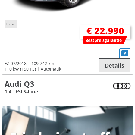
Diesel
€ 22.990
Bestpreisgarantie
P
EZ 07/2018
109.742 km
Details
110 kW (150 PS)
Automatik
Audi Q3
1.4 TFSI S-Line