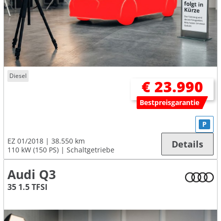
Diesel
€ 23.990
Bestpreisgarantie
P
EZ 01/2018
38.550 km
Details
110 kW (150 PS)
Schaltgetriebe
Audi Q3
35 1.5 TFSI