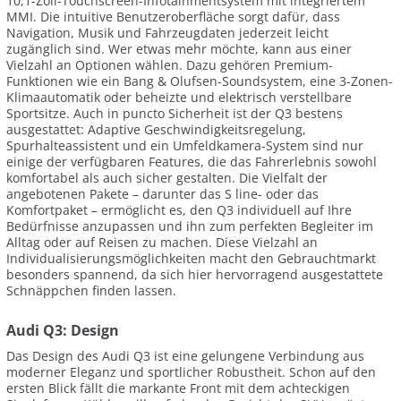
10,1-Zoll-Touchscreen-Infotainmentsystem mit integriertem
MMI. Die intuitive Benutzeroberfläche sorgt dafür, dass
Navigation, Musik und Fahrzeugdaten jederzeit leicht
zugänglich sind. Wer etwas mehr möchte, kann aus einer
Vielzahl an Optionen wählen. Dazu gehören Premium-
Funktionen wie ein Bang & Olufsen-Soundsystem, eine 3-Zonen-
Klimaautomatik oder beheizte und elektrisch verstellbare
Sportsitze. Auch in puncto Sicherheit ist der Q3 bestens
ausgestattet: Adaptive Geschwindigkeitsregelung,
Spurhalteassistent und ein Umfeldkamera-System sind nur
einige der verfügbaren Features, die das Fahrerlebnis sowohl
komfortabel als auch sicher gestalten. Die Vielfalt der
angebotenen Pakete – darunter das S line- oder das
Komfortpaket – ermöglicht es, den Q3 individuell auf Ihre
Bedürfnisse anzupassen und ihn zum perfekten Begleiter im
Alltag oder auf Reisen zu machen. Diese Vielzahl an
Individualisierungsmöglichkeiten macht den Gebrauchtmarkt
besonders spannend, da sich hier hervorragend ausgestattete
Schnäppchen finden lassen.
Audi Q3: Design
Das Design des Audi Q3 ist eine gelungene Verbindung aus
moderner Eleganz und sportlicher Robustheit. Schon auf den
ersten Blick fällt die markante Front mit dem achteckigen