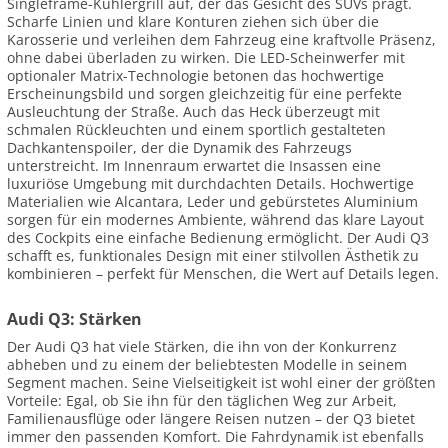
Singleframe-Kühlergrill auf, der das Gesicht des SUVs prägt.
Scharfe Linien und klare Konturen ziehen sich über die
Karosserie und verleihen dem Fahrzeug eine kraftvolle Präsenz,
ohne dabei überladen zu wirken. Die LED-Scheinwerfer mit
optionaler Matrix-Technologie betonen das hochwertige
Erscheinungsbild und sorgen gleichzeitig für eine perfekte
Ausleuchtung der Straße. Auch das Heck überzeugt mit
schmalen Rückleuchten und einem sportlich gestalteten
Dachkantenspoiler, der die Dynamik des Fahrzeugs
unterstreicht. Im Innenraum erwartet die Insassen eine
luxuriöse Umgebung mit durchdachten Details. Hochwertige
Materialien wie Alcantara, Leder und gebürstetes Aluminium
sorgen für ein modernes Ambiente, während das klare Layout
des Cockpits eine einfache Bedienung ermöglicht. Der Audi Q3
schafft es, funktionales Design mit einer stilvollen Ästhetik zu
kombinieren – perfekt für Menschen, die Wert auf Details legen.
Audi Q3: Stärken
Der Audi Q3 hat viele Stärken, die ihn von der Konkurrenz
abheben und zu einem der beliebtesten Modelle in seinem
Segment machen. Seine Vielseitigkeit ist wohl einer der größten
Vorteile: Egal, ob Sie ihn für den täglichen Weg zur Arbeit,
Familienausflüge oder längere Reisen nutzen – der Q3 bietet
immer den passenden Komfort. Die Fahrdynamik ist ebenfalls