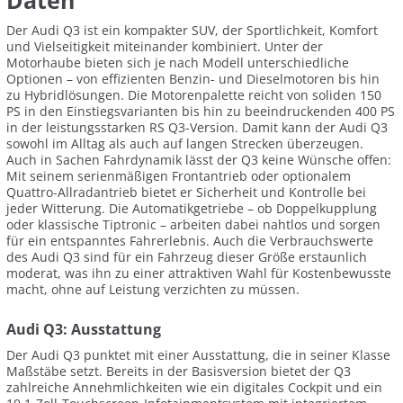
Daten
Der Audi Q3 ist ein kompakter SUV, der Sportlichkeit, Komfort
und Vielseitigkeit miteinander kombiniert. Unter der
Motorhaube bieten sich je nach Modell unterschiedliche
Optionen – von effizienten Benzin- und Dieselmotoren bis hin
zu Hybridlösungen. Die Motorenpalette reicht von soliden 150
PS in den Einstiegsvarianten bis hin zu beeindruckenden 400 PS
in der leistungsstarken RS Q3-Version. Damit kann der Audi Q3
sowohl im Alltag als auch auf langen Strecken überzeugen.
Auch in Sachen Fahrdynamik lässt der Q3 keine Wünsche offen:
Mit seinem serienmäßigen Frontantrieb oder optionalem
Quattro-Allradantrieb bietet er Sicherheit und Kontrolle bei
jeder Witterung. Die Automatikgetriebe – ob Doppelkupplung
oder klassische Tiptronic – arbeiten dabei nahtlos und sorgen
für ein entspanntes Fahrerlebnis. Auch die Verbrauchswerte
des Audi Q3 sind für ein Fahrzeug dieser Größe erstaunlich
moderat, was ihn zu einer attraktiven Wahl für Kostenbewusste
macht, ohne auf Leistung verzichten zu müssen.
Audi Q3: Ausstattung
Der Audi Q3 punktet mit einer Ausstattung, die in seiner Klasse
Maßstäbe setzt. Bereits in der Basisversion bietet der Q3
zahlreiche Annehmlichkeiten wie ein digitales Cockpit und ein