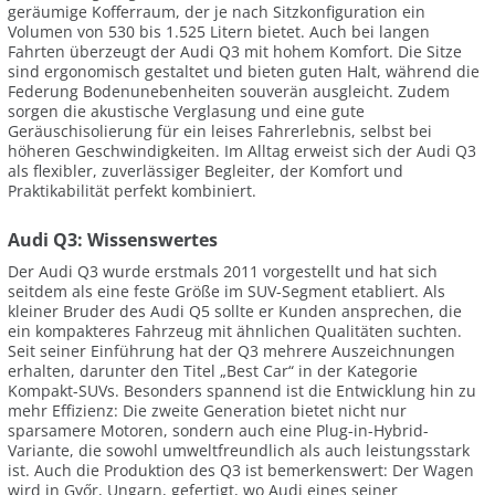
geräumige Kofferraum, der je nach Sitzkonfiguration ein
Volumen von 530 bis 1.525 Litern bietet. Auch bei langen
Fahrten überzeugt der Audi Q3 mit hohem Komfort. Die Sitze
sind ergonomisch gestaltet und bieten guten Halt, während die
Federung Bodenunebenheiten souverän ausgleicht. Zudem
sorgen die akustische Verglasung und eine gute
Geräuschisolierung für ein leises Fahrerlebnis, selbst bei
höheren Geschwindigkeiten. Im Alltag erweist sich der Audi Q3
als flexibler, zuverlässiger Begleiter, der Komfort und
Praktikabilität perfekt kombiniert.
Audi Q3: Wissenswertes
Der Audi Q3 wurde erstmals 2011 vorgestellt und hat sich
seitdem als eine feste Größe im SUV-Segment etabliert. Als
kleiner Bruder des Audi Q5 sollte er Kunden ansprechen, die
ein kompakteres Fahrzeug mit ähnlichen Qualitäten suchten.
Seit seiner Einführung hat der Q3 mehrere Auszeichnungen
erhalten, darunter den Titel „Best Car“ in der Kategorie
Kompakt-SUVs. Besonders spannend ist die Entwicklung hin zu
mehr Effizienz: Die zweite Generation bietet nicht nur
sparsamere Motoren, sondern auch eine Plug-in-Hybrid-
Variante, die sowohl umweltfreundlich als auch leistungsstark
ist. Auch die Produktion des Q3 ist bemerkenswert: Der Wagen
wird in Győr, Ungarn, gefertigt, wo Audi eines seiner