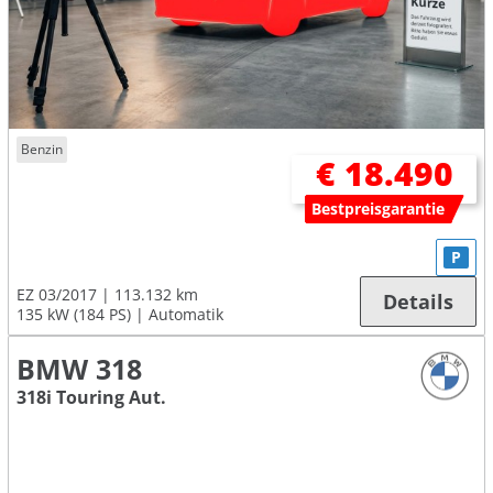
Benzin
€ 18.490
Bestpreisgarantie
P
EZ 03/2017
113.132 km
Details
135 kW (184 PS)
Automatik
BMW 318
318i Touring Aut.