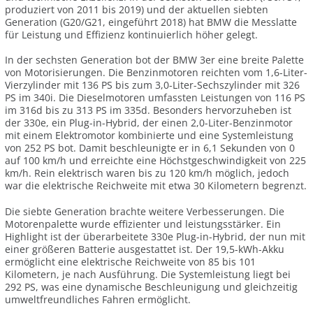
produziert von 2011 bis 2019) und der aktuellen siebten
Generation (G20/G21, eingeführt 2018) hat BMW die Messlatte
für Leistung und Effizienz kontinuierlich höher gelegt.
In der sechsten Generation bot der BMW 3er eine breite Palette
von Motorisierungen. Die Benzinmotoren reichten vom 1,6-Liter-
Vierzylinder mit 136 PS bis zum 3,0-Liter-Sechszylinder mit 326
PS im 340i. Die Dieselmotoren umfassten Leistungen von 116 PS
im 316d bis zu 313 PS im 335d. Besonders hervorzuheben ist
der 330e, ein Plug-in-Hybrid, der einen 2,0-Liter-Benzinmotor
mit einem Elektromotor kombinierte und eine Systemleistung
von 252 PS bot. Damit beschleunigte er in 6,1 Sekunden von 0
auf 100 km/h und erreichte eine Höchstgeschwindigkeit von 225
km/h. Rein elektrisch waren bis zu 120 km/h möglich, jedoch
war die elektrische Reichweite mit etwa 30 Kilometern begrenzt.
Die siebte Generation brachte weitere Verbesserungen. Die
Motorenpalette wurde effizienter und leistungsstärker. Ein
Highlight ist der überarbeitete 330e Plug-in-Hybrid, der nun mit
einer größeren Batterie ausgestattet ist. Der 19,5-kWh-Akku
ermöglicht eine elektrische Reichweite von 85 bis 101
Kilometern, je nach Ausführung. Die Systemleistung liegt bei
292 PS, was eine dynamische Beschleunigung und gleichzeitig
umweltfreundliches Fahren ermöglicht.