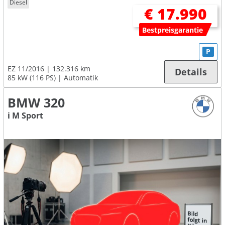
Diesel
€ 17.990
Bestpreisgarantie
P
EZ 11/2016
132.316 km
Details
85 kW (116 PS)
Automatik
BMW 320
i M Sport