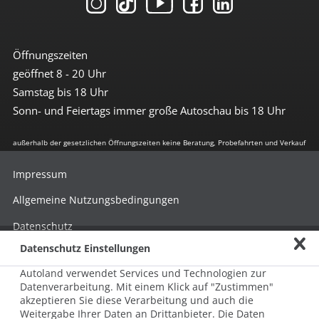
Öffnungszeiten
geöffnet 8 - 20 Uhr
Samstag bis 18 Uhr
Sonn- und Feiertags immer große Autoschau bis 18 Uhr
außerhalb der gesetzlichen Öffnungszeiten keine Beratung, Probefahrten und Verkauf
Impressum
Allgemeine Nutzungsbedingungen
Datenschutz
Datenschutz Einstellungen
Hinweisgebersystem nach HinSchG
Autoland verwendet Services und Technologien zur
Beschwerde nach LkSG
Datenverarbeitung. Mit einem Klick auf "Zustimmen"
akzeptieren Sie diese Verarbeitung und auch die
Grundsatzerklärung zum LkSG
Weitergabe Ihrer Daten an Drittanbieter. Die Daten