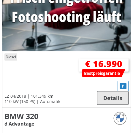
Diesel
€ 16.990
Bestpreisgarantie
P
EZ 04/2018
101.349 km
Details
110 kW (150 PS)
Automatik
BMW 320
d Advantage