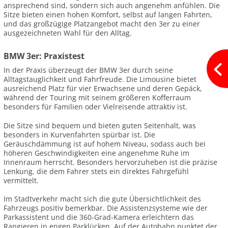
ansprechend sind, sondern sich auch angenehm anfühlen. Die
Sitze bieten einen hohen Komfort, selbst auf langen Fahrten,
und das großzügige Platzangebot macht den 3er zu einer
ausgezeichneten Wahl für den Alltag.
BMW 3er: Praxistest
In der Praxis überzeugt der BMW 3er durch seine
Alltagstauglichkeit und Fahrfreude. Die Limousine bietet
ausreichend Platz für vier Erwachsene und deren Gepäck,
während der Touring mit seinem größeren Kofferraum
besonders für Familien oder Vielreisende attraktiv ist.
Die Sitze sind bequem und bieten guten Seitenhalt, was
besonders in Kurvenfahrten spürbar ist. Die
Geräuschdämmung ist auf hohem Niveau, sodass auch bei
höheren Geschwindigkeiten eine angenehme Ruhe im
Innenraum herrscht. Besonders hervorzuheben ist die präzise
Lenkung, die dem Fahrer stets ein direktes Fahrgefühl
vermittelt.
Im Stadtverkehr macht sich die gute Übersichtlichkeit des
Fahrzeugs positiv bemerkbar. Die Assistenzsysteme wie der
Parkassistent und die 360-Grad-Kamera erleichtern das
Rangieren in engen Parklücken. Auf der Autobahn punktet der