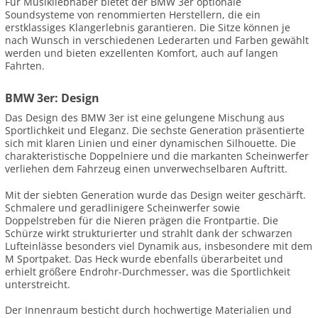
Für Musikliebhaber bietet der BMW 3er optionale
Soundsysteme von renommierten Herstellern, die ein
erstklassiges Klangerlebnis garantieren. Die Sitze können je
nach Wunsch in verschiedenen Lederarten und Farben gewählt
werden und bieten exzellenten Komfort, auch auf langen
Fahrten.
BMW 3er: Design
Das Design des BMW 3er ist eine gelungene Mischung aus
Sportlichkeit und Eleganz. Die sechste Generation präsentierte
sich mit klaren Linien und einer dynamischen Silhouette. Die
charakteristische Doppelniere und die markanten Scheinwerfer
verliehen dem Fahrzeug einen unverwechselbaren Auftritt.
Mit der siebten Generation wurde das Design weiter geschärft.
Schmalere und geradlinigere Scheinwerfer sowie
Doppelstreben für die Nieren prägen die Frontpartie. Die
Schürze wirkt strukturierter und strahlt dank der schwarzen
Lufteinlässe besonders viel Dynamik aus, insbesondere mit dem
M Sportpaket. Das Heck wurde ebenfalls überarbeitet und
erhielt größere Endrohr-Durchmesser, was die Sportlichkeit
unterstreicht.
Der Innenraum besticht durch hochwertige Materialien und