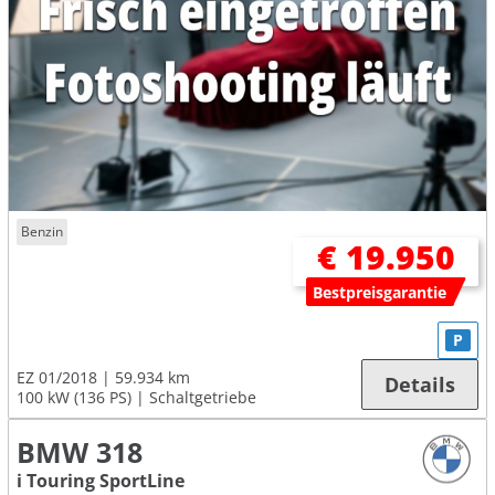
Benzin
€ 19.950
Bestpreisgarantie
P
EZ 01/2018
59.934 km
Details
100 kW (136 PS)
Schaltgetriebe
BMW 318
i Touring SportLine