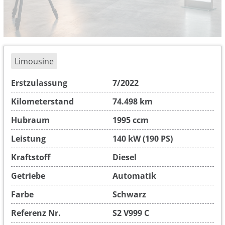
Limousine
Erstzulassung
7/2022
Kilometerstand
74.498 km
Hubraum
1995 ccm
Leistung
140 kW (190 PS)
Kraftstoff
Diesel
Getriebe
Automatik
Farbe
Schwarz
Referenz Nr.
S2 V999 C