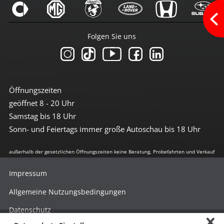
Android-Auto
Apple CarPlay
Bluetoothfunktion
Folgen Sie uns
Navi mit Touchscreen
Navigation
Radio
Radio DAB
Radio mit Farbdisplay
Radio mit Touchscreen
Öffnungszeiten
Soundsystem
geöffnet 8 - 20 Uhr
Sprachsteuerung
Touchscreen
Samstag bis 18 Uhr
USB-Anschluss
Sonn- und Feiertags immer große Autoschau bis 18 Uhr
Wlan/Wifi Hotspot
außerhalb der gesetzlichen Öffnungszeiten keine Beratung, Probefahrten und Verkauf
Sicherheit
3te Bremsleuchte
Impressum
6x Airbag
Abstandswarnsystem
Allgemeine Nutzungsbedingungen
Antiblockiersystem
Antischlupfregulierung
Datenschutz
Beifahrerairbag abschaltbar