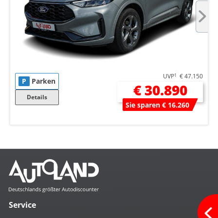
UVP
1
€ 47.150
P
Parken
€ 30.890
Details
Sie sparen € 16.260
Service