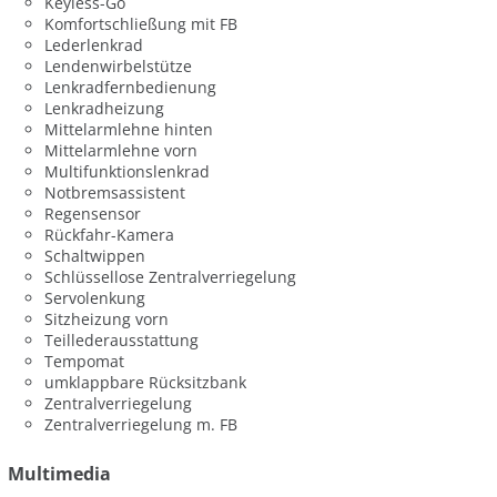
Keyless-Go
Komfortschließung mit FB
Lederlenkrad
Lendenwirbelstütze
Lenkradfernbedienung
Lenkradheizung
Mittelarmlehne hinten
Mittelarmlehne vorn
Multifunktionslenkrad
Notbremsassistent
Regensensor
Rückfahr-Kamera
Schaltwippen
Schlüssellose Zentralverriegelung
Servolenkung
Sitzheizung vorn
Teillederausstattung
Tempomat
umklappbare Rücksitzbank
Zentralverriegelung
Zentralverriegelung m. FB
Multimedia