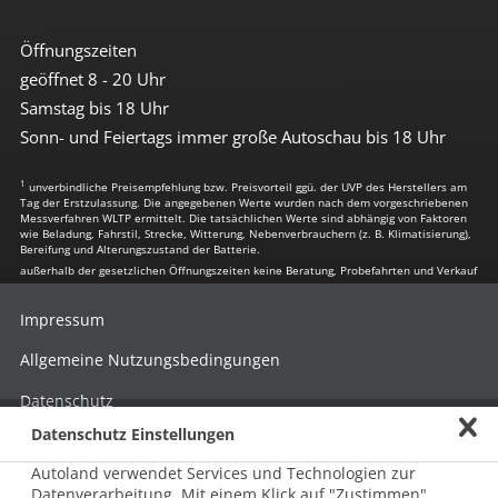
Öffnungszeiten
geöffnet 8 - 20 Uhr
Samstag bis 18 Uhr
Sonn- und Feiertags immer große Autoschau bis 18 Uhr
1
unverbindliche Preisempfehlung bzw. Preisvorteil ggü. der UVP des Herstellers am
Tag der Erstzulassung. Die angegebenen Werte wurden nach dem vorgeschriebenen
Messverfahren WLTP ermittelt. Die tatsächlichen Werte sind abhängig von Faktoren
wie Beladung, Fahrstil, Strecke, Witterung, Nebenverbrauchern (z. B. Klimatisierung),
Bereifung und Alterungszustand der Batterie.
außerhalb der gesetzlichen Öffnungszeiten keine Beratung, Probefahrten und Verkauf
Impressum
Allgemeine Nutzungsbedingungen
Datenschutz
Datenschutz Einstellungen
Hinweisgebersystem nach HinSchG
Autoland verwendet Services und Technologien zur
Beschwerde nach LkSG
Datenverarbeitung. Mit einem Klick auf "Zustimmen"