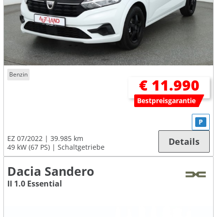
Benzin
€ 11.990
Bestpreisgarantie
P
EZ 07/2022
39.985 km
Details
49 kW (67 PS)
Schaltgetriebe
Dacia Sandero
II 1.0 Essential