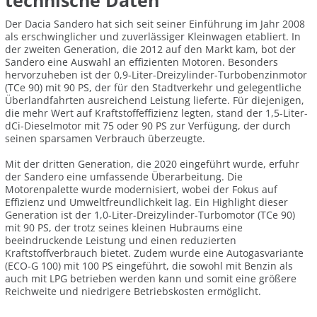
technische Daten
Der Dacia Sandero hat sich seit seiner Einführung im Jahr 2008
als erschwinglicher und zuverlässiger Kleinwagen etabliert. In
der zweiten Generation, die 2012 auf den Markt kam, bot der
Sandero eine Auswahl an effizienten Motoren. Besonders
hervorzuheben ist der 0,9-Liter-Dreizylinder-Turbobenzinmotor
(TCe 90) mit 90 PS, der für den Stadtverkehr und gelegentliche
Überlandfahrten ausreichend Leistung lieferte. Für diejenigen,
die mehr Wert auf Kraftstoffeffizienz legten, stand der 1,5-Liter-
dCi-Dieselmotor mit 75 oder 90 PS zur Verfügung, der durch
seinen sparsamen Verbrauch überzeugte.
Mit der dritten Generation, die 2020 eingeführt wurde, erfuhr
der Sandero eine umfassende Überarbeitung. Die
Motorenpalette wurde modernisiert, wobei der Fokus auf
Effizienz und Umweltfreundlichkeit lag. Ein Highlight dieser
Generation ist der 1,0-Liter-Dreizylinder-Turbomotor (TCe 90)
mit 90 PS, der trotz seines kleinen Hubraums eine
beeindruckende Leistung und einen reduzierten
Kraftstoffverbrauch bietet. Zudem wurde eine Autogasvariante
(ECO-G 100) mit 100 PS eingeführt, die sowohl mit Benzin als
auch mit LPG betrieben werden kann und somit eine größere
Reichweite und niedrigere Betriebskosten ermöglicht.