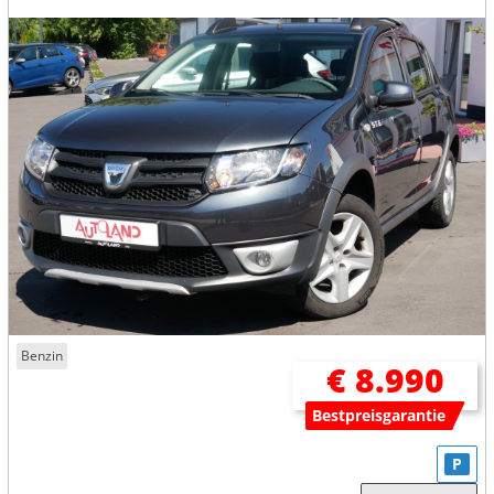
Benzin
€ 8.990
Bestpreisgarantie
P