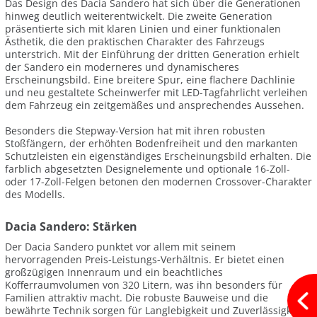
Das Design des Dacia Sandero hat sich über die Generationen
hinweg deutlich weiterentwickelt. Die zweite Generation
präsentierte sich mit klaren Linien und einer funktionalen
Ästhetik, die den praktischen Charakter des Fahrzeugs
unterstrich. Mit der Einführung der dritten Generation erhielt
der Sandero ein moderneres und dynamischeres
Erscheinungsbild. Eine breitere Spur, eine flachere Dachlinie
und neu gestaltete Scheinwerfer mit LED-Tagfahrlicht verleihen
dem Fahrzeug ein zeitgemäßes und ansprechendes Aussehen.
Besonders die Stepway-Version hat mit ihren robusten
Stoßfängern, der erhöhten Bodenfreiheit und den markanten
Schutzleisten ein eigenständiges Erscheinungsbild erhalten. Die
farblich abgesetzten Designelemente und optionale 16-Zoll-
oder 17-Zoll-Felgen betonen den modernen Crossover-Charakter
des Modells.
Dacia Sandero: Stärken
Der Dacia Sandero punktet vor allem mit seinem
hervorragenden Preis-Leistungs-Verhältnis. Er bietet einen
großzügigen Innenraum und ein beachtliches
Kofferraumvolumen von 320 Litern, was ihn besonders für
Familien attraktiv macht. Die robuste Bauweise und die
bewährte Technik sorgen für Langlebigkeit und Zuverlässigkeit.