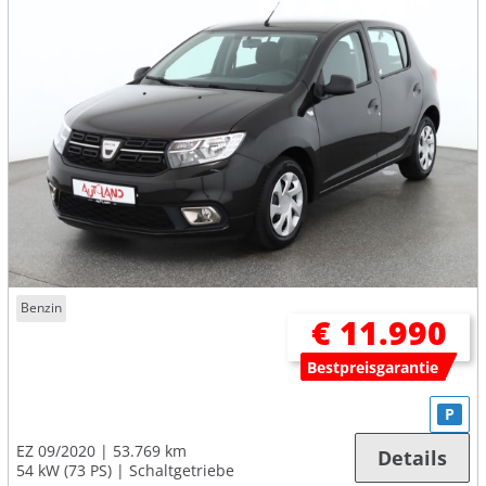
Benzin
€ 11.990
Bestpreisgarantie
P
EZ 09/2020
53.769 km
Details
54 kW (73 PS)
Schaltgetriebe