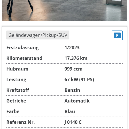
Geländewagen/Pickup/SUV
P
Erstzulassung
1/2023
Kilometerstand
17.376 km
Hubraum
999 ccm
Leistung
67 kW (91 PS)
Kraftstoff
Benzin
Getriebe
Automatik
Farbe
Blau
Referenz Nr.
J 0140 C