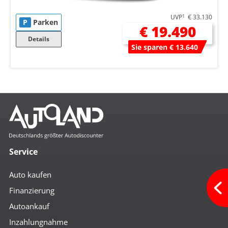
UVP
1
€ 33.130
P
Parken
€ 19.490
Details
Sie sparen € 13.640
Service
Auto kaufen
Finanzierung
Autoankauf
Inzahlungnahme