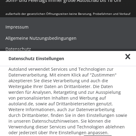
außerhalb der gesetzlichen Öffnungszeiten keine Beratung, Probefahrten und Verkauf
Impressum
Allgemeine Nutzungsbedingungen
Datenschutz
Datenschutz Einstellungen
Hinweisgebersystem nach HinSchG
Autoland verwendet Services und Technologien zur
Beschwerde nach LkSG
Datenverarbeitung. Mit einem Klick auf "Zustimmen"
akzeptieren Sie diese Verarbeitung und auch die
Grundsatzerklärung zum LkSG
Weitergabe Ihrer Daten an Drittanbieter. Die Daten
© 2026 AUTOLAND 24 SE & Co. Betriebs KG
werden für Analysen, Retargeting und zur Ausspielung
Werner-von-Siemens-Str. 2, 06796 Brehna, Deutschland
von personalisierten Inhalten und Werbung auf
autoland.de, sowie auf Drittanbieterseiten genutzt.
Weitere Informationen, auch zur Datenverarbeitung
durch Drittanbieter, finden Sie in den Einstellungen sowie
in unseren Datenschutzhinweisen. Sie können die
Verwendung dieser Services und Technologien ablehnen
oder jederzeit über Ihre Einstellungen anpassen.