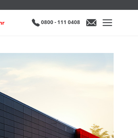
0800 - 111 0408
hr