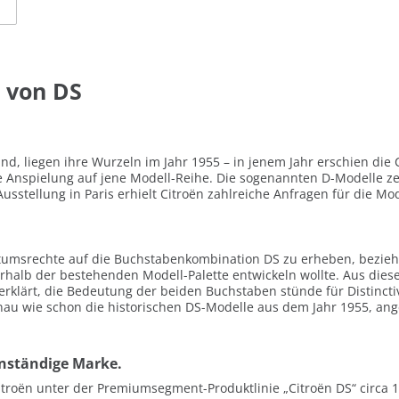
 von DS
tand, liegen ihre Wurzeln im Jahr 1955 – in jenem Jahr erschien di
e Anspielung auf jene Modell-Reihe. Die sogenannten D-Modelle ze
usstellung in Paris erhielt Citroën zahlreiche Anfragen für die Mod
ntumsrechte auf die Buchstabenkombination DS zu erheben, bezie
alb der bestehenden Modell-Palette entwickeln wollte. Aus dieser
rklärt, die Bedeutung der beiden Buchstaben stünde für Distincti
nau wie schon die historischen DS-Modelle aus dem Jahr 1955, ang
enständige Marke.
Citroën unter der Premiumsegment-Produktlinie „Citroën DS“ circ