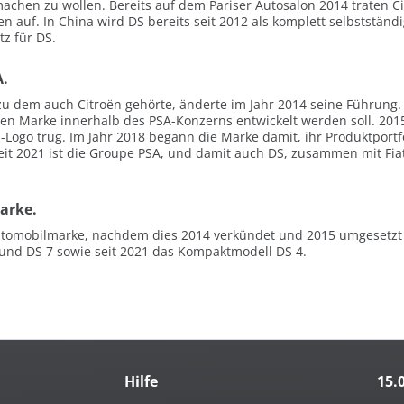
achen zu wollen. Bereits auf dem Pariser Autosalon 2014 traten 
auf. In China wird DS bereits seit 2012 als komplett selbstständ
tz für DS.
A.
zu dem auch Citroën gehörte, änderte im Jahr 2014 seine Führung.
gen Marke innerhalb des PSA-Konzerns entwickelt werden soll. 201
Logo trug. Im Jahr 2018 begann die Marke damit, ihr Produktportf
eit 2021 ist die Groupe PSA, und damit auch DS, zusammen mit Fia
arke.
Automobilmarke, nachdem dies 2014 verkündet und 2015 umgesetzt w
 und DS 7 sowie seit 2021 das Kompaktmodell DS 4.
Hilfe
15.