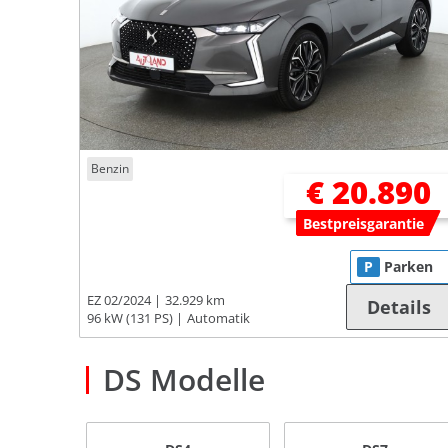
Benzin
€ 20.890
Bestpreisgarantie
P
Parken
EZ 02/2024
32.929 km
Details
96 kW (131 PS)
Automatik
DS Modelle