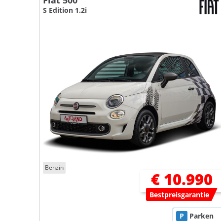
Fiat 500
S Edition 1.2i
Benzin
€ 10.990
Bestpreisgarantie
P
Parken