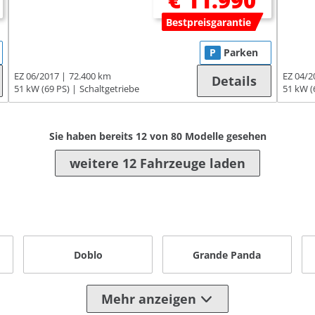
€ 11.990
Bestpreisgarantie
P
Parken
EZ 06/2017
72.400 km
EZ 04/2
Details
51 kW (69 PS)
Schaltgetriebe
51 kW (
Sie haben bereits
12
von
80
Modelle gesehen
weitere 12 Fahrzeuge laden
Doblo
Grande Panda
Mehr anzeigen