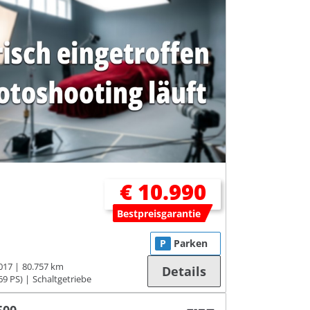
€ 10.990
Bestpreisgarantie
P
Parken
017
80.757 km
Details
69 PS)
Schaltgetriebe