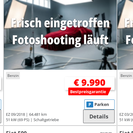
Benzin
Benzin
€ 9.990
Bestpreisgarantie
P
Parken
EZ 09/2018
64.481 km
EZ 03/2
Details
51 kW (69 PS)
Schaltgetriebe
51 kW (