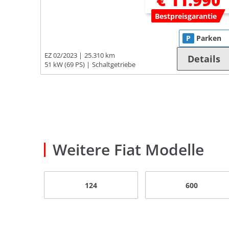
€ 11.990
Bestpreisgarantie
P
Parken
EZ 02/2023
25.310 km
Details
51 kW (69 PS)
Schaltgetriebe
Weitere Fiat Modelle
124
600