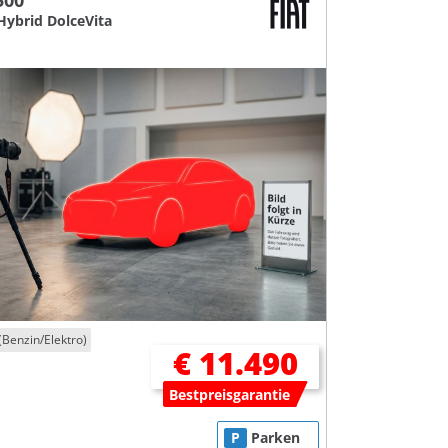
500
Hybrid DolceVita
(Benzin/Elektro)
€ 11.490
Bestpreisgarantie
P
Parken