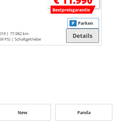
€ 11.990
Bestpreisgarantie
P
Parken
019
77.982 km
Details
69 PS)
Schaltgetriebe
New
Panda