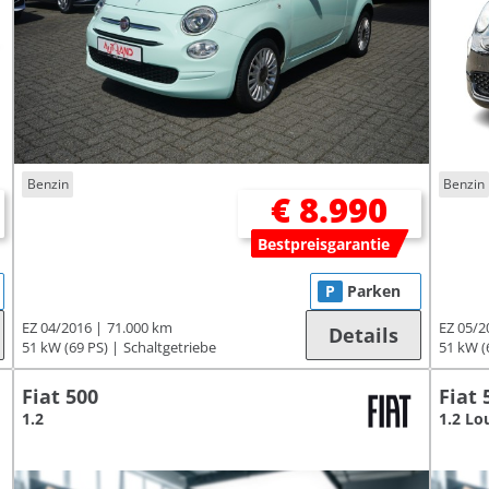
Benzin
Benzin
€ 8.990
Bestpreisgarantie
P
Parken
EZ 04/2016
71.000 km
EZ 05/2
Details
51 kW (69 PS)
Schaltgetriebe
51 kW (
Fiat 500
Fiat 
1.2
1.2 Lo