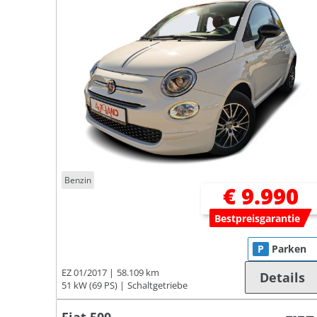
Benzin
€ 9.990
Bestpreisgarantie
P
Parken
EZ 01/2017
58.109 km
Details
51 kW (69 PS)
Schaltgetriebe