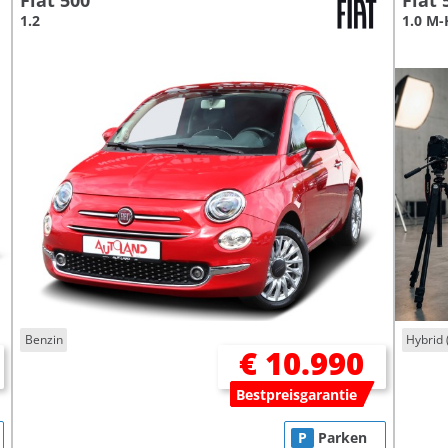
Fiat 500
Fiat 
1.2
1.0 M-
Benzin
Hybrid 
€ 10.990
Bestpreisgarantie
P
Parken