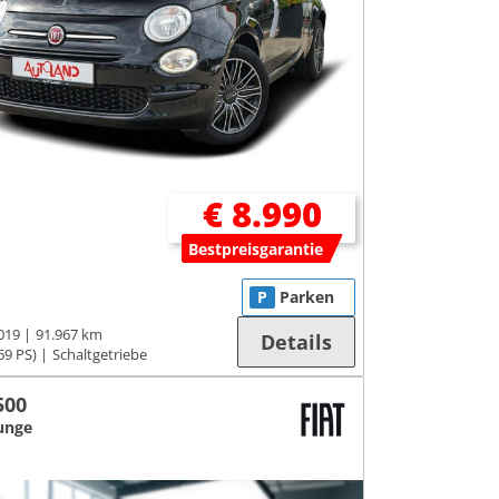
€ 8.990
Bestpreisgarantie
P
Parken
019
91.967 km
Details
69 PS)
Schaltgetriebe
500
unge