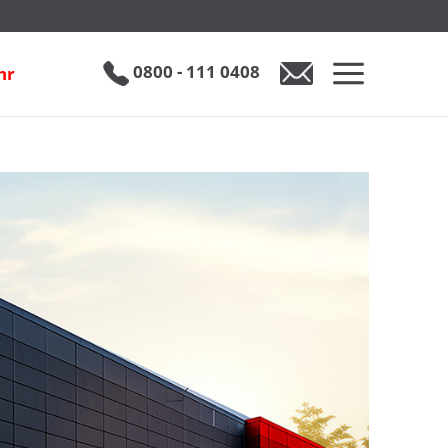
0800 - 111 0408
hr