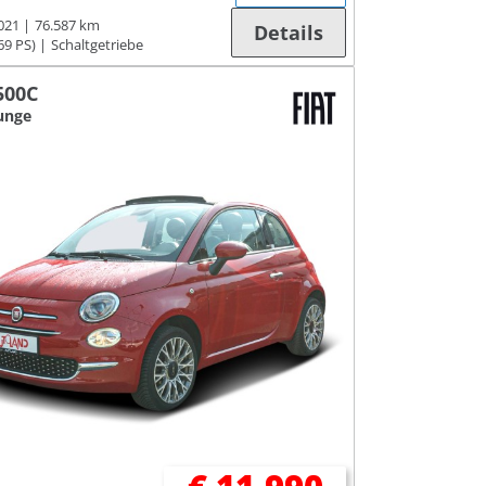
021
76.587 km
Details
69 PS)
Schaltgetriebe
500C
unge