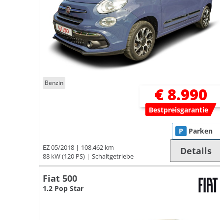
Benzin
€ 8.990
Bestpreisgarantie
P
Parken
EZ 05/2018
108.462 km
Details
88 kW (120 PS)
Schaltgetriebe
Fiat 500
1.2 Pop Star