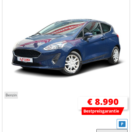
Benzin
€ 8.990
Bestpreisgarantie
P