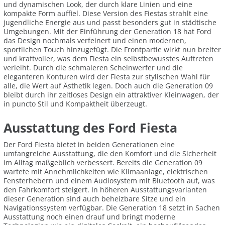
und dynamischen Look, der durch klare Linien und eine
kompakte Form auffiel. Diese Version des Fiestas strahlt eine
jugendliche Energie aus und passt besonders gut in städtische
Umgebungen. Mit der Einführung der Generation 18 hat Ford
das Design nochmals verfeinert und einen modernen,
sportlichen Touch hinzugefügt. Die Frontpartie wirkt nun breiter
und kraftvoller, was dem Fiesta ein selbstbewusstes Auftreten
verleiht. Durch die schmaleren Scheinwerfer und die
eleganteren Konturen wird der Fiesta zur stylischen Wahl für
alle, die Wert auf Ästhetik legen. Doch auch die Generation 09
bleibt durch ihr zeitloses Design ein attraktiver Kleinwagen, der
in puncto Stil und Kompaktheit überzeugt.
Ausstattung des Ford Fiesta
Der Ford Fiesta bietet in beiden Generationen eine
umfangreiche Ausstattung, die den Komfort und die Sicherheit
im Alltag maßgeblich verbessert. Bereits die Generation 09
wartete mit Annehmlichkeiten wie Klimaanlage, elektrischen
Fensterhebern und einem Audiosystem mit Bluetooth auf, was
den Fahrkomfort steigert. In höheren Ausstattungsvarianten
dieser Generation sind auch beheizbare Sitze und ein
Navigationssystem verfügbar. Die Generation 18 setzt in Sachen
Ausstattung noch einen drauf und bringt moderne