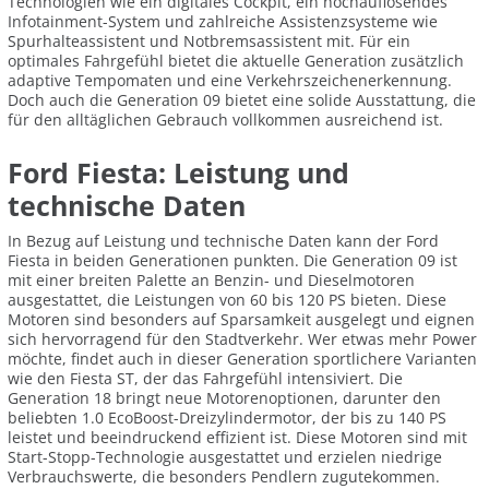
Technologien wie ein digitales Cockpit, ein hochauflösendes
Infotainment-System und zahlreiche Assistenzsysteme wie
Spurhalteassistent und Notbremsassistent mit. Für ein
optimales Fahrgefühl bietet die aktuelle Generation zusätzlich
adaptive Tempomaten und eine Verkehrszeichenerkennung.
Doch auch die Generation 09 bietet eine solide Ausstattung, die
für den alltäglichen Gebrauch vollkommen ausreichend ist.
Ford Fiesta: Leistung und
technische Daten
In Bezug auf Leistung und technische Daten kann der Ford
Fiesta in beiden Generationen punkten. Die Generation 09 ist
mit einer breiten Palette an Benzin- und Dieselmotoren
ausgestattet, die Leistungen von 60 bis 120 PS bieten. Diese
Motoren sind besonders auf Sparsamkeit ausgelegt und eignen
sich hervorragend für den Stadtverkehr. Wer etwas mehr Power
möchte, findet auch in dieser Generation sportlichere Varianten
wie den Fiesta ST, der das Fahrgefühl intensiviert. Die
Generation 18 bringt neue Motorenoptionen, darunter den
beliebten 1.0 EcoBoost-Dreizylindermotor, der bis zu 140 PS
leistet und beeindruckend effizient ist. Diese Motoren sind mit
Start-Stopp-Technologie ausgestattet und erzielen niedrige
Verbrauchswerte, die besonders Pendlern zugutekommen.