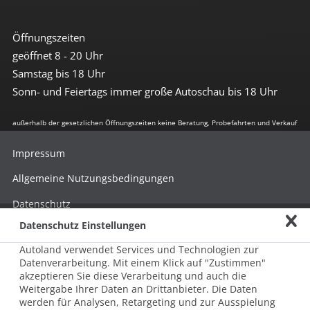
Öffnungszeiten
geöffnet 8 - 20 Uhr
Samstag bis 18 Uhr
Sonn- und Feiertags immer große Autoschau bis 18 Uhr
außerhalb der gesetzlichen Öffnungszeiten keine Beratung, Probefahrten und Verkauf
Impressum
Allgemeine Nutzungsbedingungen
Datenschutz
Datenschutz Einstellungen
Hinweisgebersystem nach HinSchG
Autoland verwendet Services und Technologien zur
Beschwerde nach LkSG
Datenverarbeitung. Mit einem Klick auf "Zustimmen"
akzeptieren Sie diese Verarbeitung und auch die
Grundsatzerklärung zum LkSG
Weitergabe Ihrer Daten an Drittanbieter. Die Daten
© 2026 AUTOLAND 24 SE & Co. Betriebs KG
werden für Analysen, Retargeting und zur Ausspielung