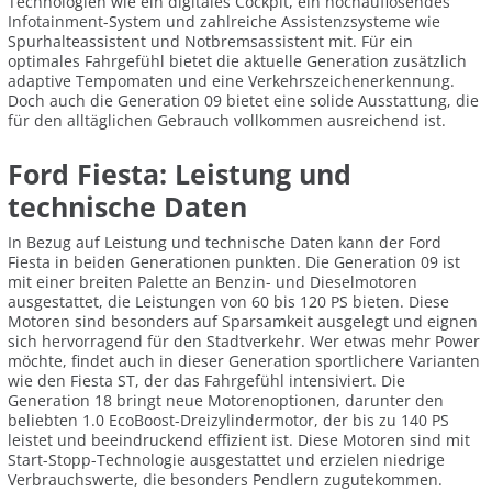
Technologien wie ein digitales Cockpit, ein hochauflösendes
Infotainment-System und zahlreiche Assistenzsysteme wie
Spurhalteassistent und Notbremsassistent mit. Für ein
optimales Fahrgefühl bietet die aktuelle Generation zusätzlich
adaptive Tempomaten und eine Verkehrszeichenerkennung.
Doch auch die Generation 09 bietet eine solide Ausstattung, die
für den alltäglichen Gebrauch vollkommen ausreichend ist.
Ford Fiesta: Leistung und
technische Daten
In Bezug auf Leistung und technische Daten kann der Ford
Fiesta in beiden Generationen punkten. Die Generation 09 ist
mit einer breiten Palette an Benzin- und Dieselmotoren
ausgestattet, die Leistungen von 60 bis 120 PS bieten. Diese
Motoren sind besonders auf Sparsamkeit ausgelegt und eignen
sich hervorragend für den Stadtverkehr. Wer etwas mehr Power
möchte, findet auch in dieser Generation sportlichere Varianten
wie den Fiesta ST, der das Fahrgefühl intensiviert. Die
Generation 18 bringt neue Motorenoptionen, darunter den
beliebten 1.0 EcoBoost-Dreizylindermotor, der bis zu 140 PS
leistet und beeindruckend effizient ist. Diese Motoren sind mit
Start-Stopp-Technologie ausgestattet und erzielen niedrige
Verbrauchswerte, die besonders Pendlern zugutekommen.