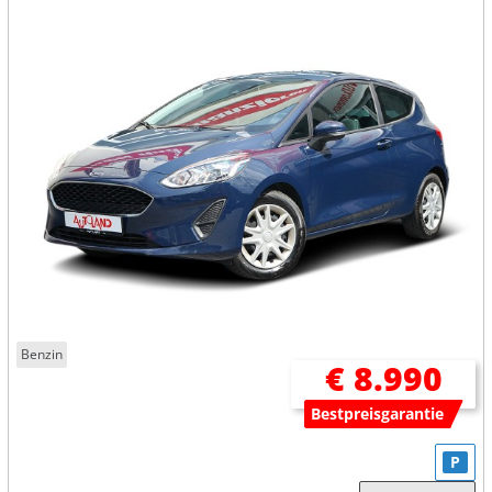
Benzin
€ 8.990
Bestpreisgarantie
P