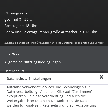
Öffnungszeiten
geöffnet 8 - 20 Uhr
Samstag bis 18 Uhr
Sonn- und Feiertags immer große Autoschau bis 18 Uhr
außerhalb der gesetzlichen Öffnungszeiten keine Beratung, Probefahrten und Verkauf
Impressum
Allgemeine Nutzungsbedingungen
Datenschutz
Datenschutz Einstellungen
Hinweisgebersystem nach HinSchG
Autoland verwendet Services und Technologien zur
Beschwerde nach LkSG
Datenverarbeitung. Mit einem Klick auf "Zustimmen"
akzeptieren Sie diese Verarbeitung und auch die
Grundsatzerklärung zum LkSG
Weitergabe Ihrer Daten an Drittanbieter. Die Daten
© 2026 AUTOLAND 24 SE & Co. Betriebs KG
werden für Analysen, Retargeting und zur Ausspielung