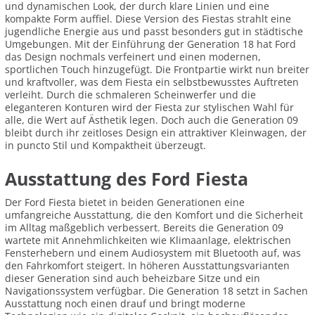
und dynamischen Look, der durch klare Linien und eine
kompakte Form auffiel. Diese Version des Fiestas strahlt eine
jugendliche Energie aus und passt besonders gut in städtische
Umgebungen. Mit der Einführung der Generation 18 hat Ford
das Design nochmals verfeinert und einen modernen,
sportlichen Touch hinzugefügt. Die Frontpartie wirkt nun breiter
und kraftvoller, was dem Fiesta ein selbstbewusstes Auftreten
verleiht. Durch die schmaleren Scheinwerfer und die
eleganteren Konturen wird der Fiesta zur stylischen Wahl für
alle, die Wert auf Ästhetik legen. Doch auch die Generation 09
bleibt durch ihr zeitloses Design ein attraktiver Kleinwagen, der
in puncto Stil und Kompaktheit überzeugt.
Ausstattung des Ford Fiesta
Der Ford Fiesta bietet in beiden Generationen eine
umfangreiche Ausstattung, die den Komfort und die Sicherheit
im Alltag maßgeblich verbessert. Bereits die Generation 09
wartete mit Annehmlichkeiten wie Klimaanlage, elektrischen
Fensterhebern und einem Audiosystem mit Bluetooth auf, was
den Fahrkomfort steigert. In höheren Ausstattungsvarianten
dieser Generation sind auch beheizbare Sitze und ein
Navigationssystem verfügbar. Die Generation 18 setzt in Sachen
Ausstattung noch einen drauf und bringt moderne