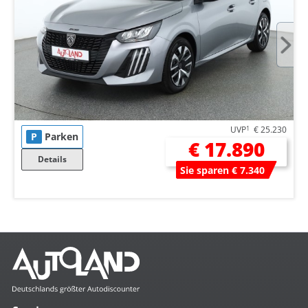
UVP
1
€ 25.230
P
Parken
€ 17.890
Details
Sie sparen € 7.340