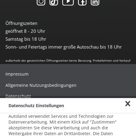
Öffnungszeiten
geöffnet 8 - 20 Uhr
Samstag bis 18 Uhr
Sonn- und Feiertags immer große Autoschau bis 18 Uhr
außerhalb der gesetzlichen Öffnungszeiten keine Beratung, Probefahrten und Verkauf
Impressum
Allgemeine Nutzungsbedingungen
Datenschutz
Datenschutz Einstellungen
Hinweisgebersystem nach HinSchG
Autoland verwendet Services und Technologien zur
Beschwerde nach LkSG
Datenverarbeitung. Mit einem Klick auf "Zustimmen"
akzeptieren Sie diese Verarbeitung und auch die
Grundsatzerklärung zum LkSG
Weitergabe Ihrer Daten an Drittanbieter. Die Daten