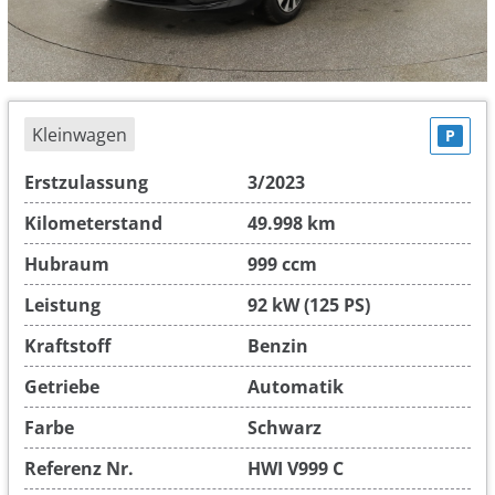
Kleinwagen
P
Erstzulassung
3/2023
Kilometerstand
49.998 km
Hubraum
999 ccm
Leistung
92 kW (125 PS)
Kraftstoff
Benzin
Getriebe
Automatik
Farbe
Schwarz
Referenz Nr.
HWI V999 C