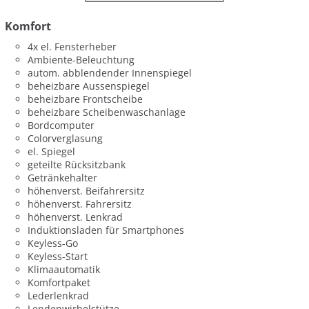
Komfort
4x el. Fensterheber
Ambiente-Beleuchtung
autom. abblendender Innenspiegel
beheizbare Aussenspiegel
beheizbare Frontscheibe
beheizbare Scheibenwaschanlage
Bordcomputer
Colorverglasung
el. Spiegel
geteilte Rücksitzbank
Getränkehalter
höhenverst. Beifahrersitz
höhenverst. Fahrersitz
höhenverst. Lenkrad
Induktionsladen für Smartphones
Keyless-Go
Keyless-Start
Klimaautomatik
Komfortpaket
Lederlenkrad
Lendenwirbelstütze