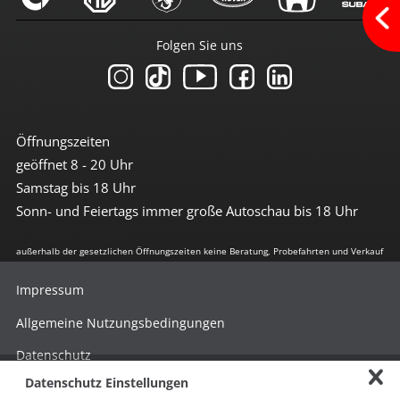
Bremsassistent
Einparkhilfe hinten
Folgen Sie uns
el. Stabilitätsprogramm
Freisprechanlage
Geschwindigkeit-Begrenzungsanlage
ISOFIX Kindersitzvorrüstung
LED Heckleuchten
LED-Scheinwerfer
Öffnungszeiten
LED-Scheinwerfer (Voll-LED)
geöffnet 8 - 20 Uhr
LED-Tagfahrlicht
Leuchtweiten-Regulierung
Samstag bis 18 Uhr
Lichtsensor
Sonn- und Feiertags immer große Autoschau bis 18 Uhr
Notrufassistent
Reifendruckkontrolle
außerhalb der gesetzlichen Öffnungszeiten keine Beratung, Probefahrten und Verkauf
Spurhalte-Assistent
Tagfahrlicht
Traktionskontrolle
Impressum
Wegfahrsperre
Allgemeine Nutzungsbedingungen
Umwelt
Datenschutz
E10-geeignet
Datenschutz Einstellungen
geregelter Katalysator
Hinweisgebersystem nach HinSchG