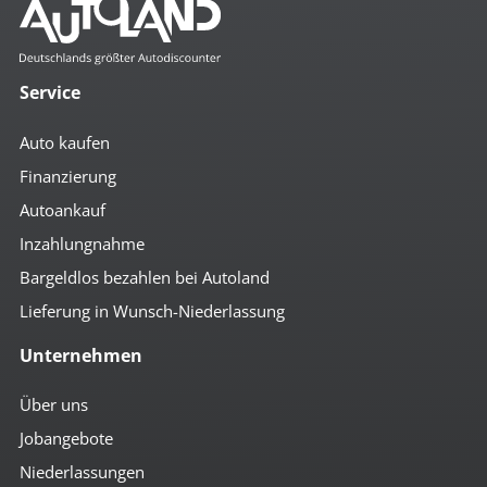
2x el. Fensterheber
beheizbare Frontscheibe
beheizbare Scheibenwaschanlage
Bordcomputer
Colorverglasung
Service
el. Spiegel
geteilte Rücksitzbank
Auto kaufen
Getränkehalter
höhenverst. Fahrersitz
Finanzierung
höhenverst. Lenkrad
Autoankauf
Klima
Komfortpaket
Inzahlungnahme
Komfortschließung mit FB
Lederlenkrad
Bargeldlos bezahlen bei Autoland
Lenkradheizung
Lieferung in Wunsch-Niederlassung
Mittelarmlehne vorn
Multifunktionslenkrad
Unternehmen
Regensensor
Schaltpunktanzeige
Servolenkung
Über uns
Sitzheizung vorn
Jobangebote
Sportsitze
Tempomat
Niederlassungen
umklappbare Rücksitzbank