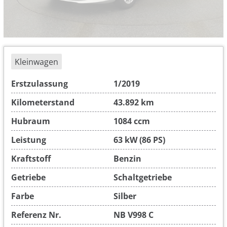
Kleinwagen
Erstzulassung
1/2019
Kilometerstand
43.892 km
Hubraum
1084 ccm
Leistung
63 kW (86 PS)
Kraftstoff
Benzin
Getriebe
Schaltgetriebe
Farbe
Silber
Referenz Nr.
NB V998 C