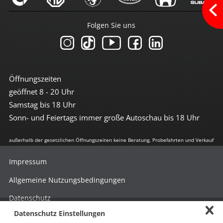
ISOFIX Kindersitzvorrüstung
Leuchtweiten-Regulierung
Lichtsensor
Folgen Sie uns
Nebelscheinwerfer
Reifendruckkontrolle
Spurhalte-Assistent
Tagfahrlicht
Traktionskontrolle
Wegfahrsperre
Öffnungszeiten
geöffnet 8 - 20 Uhr
Umwelt
Samstag bis 18 Uhr
E10-geeignet
Sonn- und Feiertags immer große Autoschau bis 18 Uhr
geregelter Katalysator
grüne Feinstaubplakette
außerhalb der gesetzlichen Öffnungszeiten keine Beratung, Probefahrten und Verkauf
Extras
Impressum
Alufelgen
Außentemperaturanzeige
Allgemeine Nutzungsbedingungen
Befestigungsösen im Laderaum
Drehzahlmesser
Datenschutz
Fahrerinformationssystem
Datenschutz Einstellungen
Hinweisgebersystem nach HinSchG
getönte Scheiben hinten