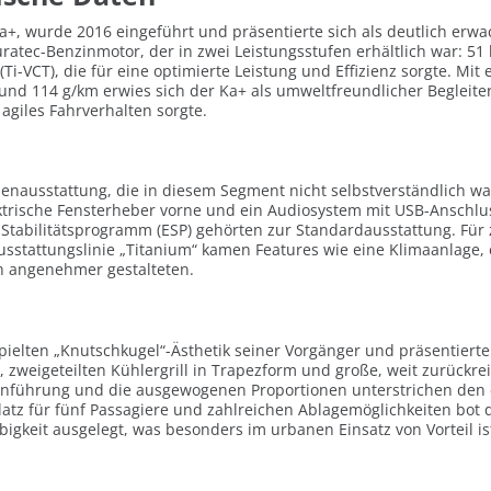
Ka+, wurde 2016 eingeführt und präsentierte sich als deutlich erw
ratec-Benzinmotor, der in zwei Leistungsstufen erhältlich war: 51 
Ti-VCT), die für eine optimierte Leistung und Effizienz sorgte. Mi
rund 114 g/km erwies sich der Ka+ als umweltfreundlicher Begleite
 agiles Fahrverhalten sorgte.
nausstattung, die in diesem Segment nicht selbstverständlich war.
ktrische Fensterheber vorne und ein Audiosystem mit USB-Anschlu
 Stabilitätsprogramm (ESP) gehörten zur Standardausstattung. Für 
usstattungslinie „Titanium“ kamen Features wie eine Klimaanlage
ch angenehmer gestalteten.
spielten „Knutschkugel“-Ästhetik seiner Vorgänger und präsentier
 zweigeteilten Kühlergrill in Trapezform und große, weit zurückr
nienführung und die ausgewogenen Proportionen unterstrichen de
latz für fünf Passagiere und zahlreichen Ablagemöglichkeiten bot 
gkeit ausgelegt, was besonders im urbanen Einsatz von Vorteil is