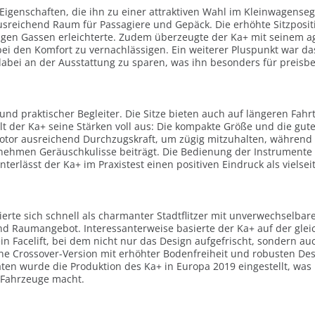
igenschaften, die ihn zu einer attraktiven Wahl im Kleinwagense
reichend Raum für Passagiere und Gepäck. Die erhöhte Sitzpositio
en Gassen erleichterte. Zudem überzeugte der Ka+ mit seinem agi
i den Komfort zu vernachlässigen. Ein weiterer Pluspunkt war das
 dabei an der Ausstattung zu sparen, was ihn besonders für preisb
 und praktischer Begleiter. Die Sitze bieten auch auf längeren Fah
pielt der Ka+ seine Stärken voll aus: Die kompakte Größe und die
otor ausreichend Durchzugskraft, um zügig mitzuhalten, während da
nehmen Geräuschkulisse beiträgt. Die Bedienung der Instrumente un
nterlässt der Ka+ im Praxistest einen positiven Eindruck als vielse
erte sich schnell als charmanter Stadtflitzer mit unverwechselbare
nd Raumangebot. Interessanterweise basierte der Ka+ auf der glei
in Facelift, bei dem nicht nur das Design aufgefrischt, sondern 
ne Crossover-Version mit erhöhter Bodenfreiheit und robusten Des
täten wurde die Produktion des Ka+ in Europa 2019 eingestellt, w
 Fahrzeuge macht.