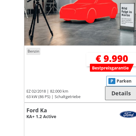
Benzin
€ 9.990
Bestpreisgarantie
P
Parken
EZ 02/2018
82.000 km
Details
63 kW (86 PS)
Schaltgetriebe
Ford Ka
KA+ 1.2 Active