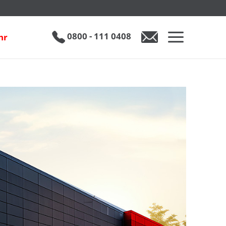
0800 - 111 0408
hr