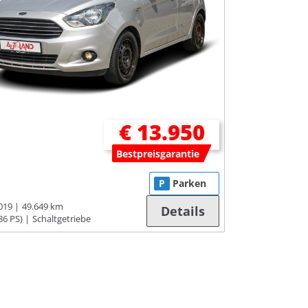
€ 13.950
Bestpreisgarantie
P
Parken
019
49.649 km
Details
86 PS)
Schaltgetriebe