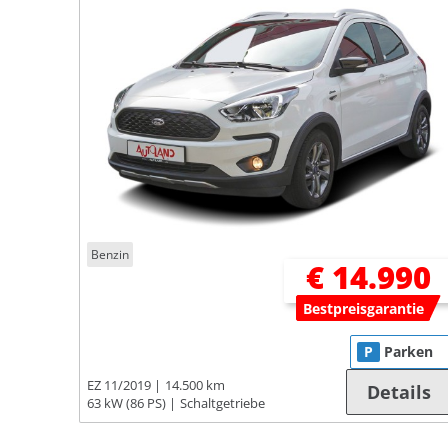
Benzin
€ 14.990
Bestpreisgarantie
P
Parken
EZ 11/2019
14.500 km
Details
63 kW (86 PS)
Schaltgetriebe