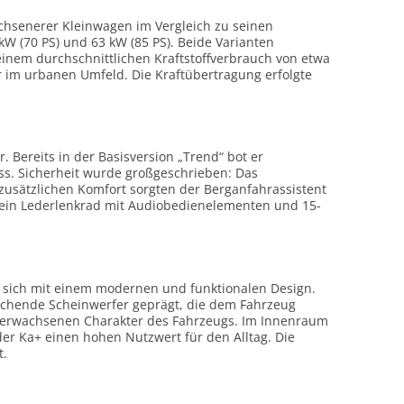
achsenerer Kleinwagen im Vergleich zu seinen
kW (70 PS) und 63 kW (85 PS). Beide Varianten
t einem durchschnittlichen Kraftstoffverbrauch von etwa
r im urbanen Umfeld. Die Kraftübertragung erfolgte
 Bereits in der Basisversion „Trend“ bot er
ss. Sicherheit wurde großgeschrieben: Das
zusätzlichen Komfort sorgten der Berganfahrassistent
, ein Lederlenkrad mit Audiobedienelementen und 15-
te sich mit einem modernen und funktionalen Design.
eichende Scheinwerfer geprägt, die dem Fahrzeug
n erwachsenen Charakter des Fahrzeugs. Im Innenraum
der Ka+ einen hohen Nutzwert für den Alltag. Die
t.