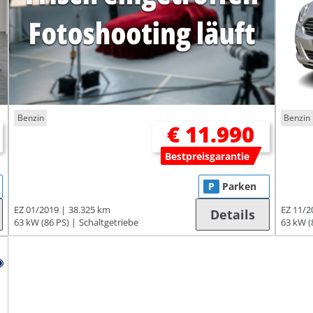
Benzin
Benzin
€ 11.990
Bestpreisgarantie
P
Parken
EZ 01/2019
38.325 km
EZ 11/2
Details
63 kW (86 PS)
Schaltgetriebe
63 kW (