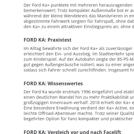
Der Ford Ka+ punktete mit mehreren herausragenden E
bemerkenswert: Trotz kompakter Außenmaße bot er aus
während der kleine Wendekreis das Manövrieren in eng
abgestimmte Fahrwerk sorgten für Fahrspaß, ohne dabe
den Ka+ zu einem attraktiven Einstiegspreis an, ohne
FORD KA: Praxistest
Im Alltag bewährte sich der Ford Ka+ als zuverlässiger
erleichtert den Ein- und Ausstieg. Im Stadtverkehr s
zum Kinderspiel. Auf der Autobahn zeigte der 85-PS-M
gut gegen Außengeräusche isoliert, was zu einer ange
sodass sich Fahrer schnell zurechtfinden. Insgesamt hi
FORD KA: Wissenswertes
Der Ford Ka wurde erstmals 1996 eingeführt und etabli
einen deutlichen Wandel hin zu mehr Praktikabilität u
großzügigen Innenraum verhalf. 2018 erhielt der Ka+ e
Eine besondere Erwähnung verdient der Ka+ Active, ei
leichte Offroad-Abenteuer machte. Trotz seiner Quali
begehrten Option für Fans kompakter und praktischer
FORD KA: Vergleich vor und nach Facelift