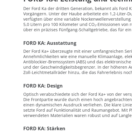
Der Ford Ka der dritten Generation, bekannt als Ford 
Vorgängern. Unter der Haube arbeitete ein 1,2-Liter-Du
verfügten über eine variable Nockenwellenverstellung (
5,0 Litern pro 100 Kilometer und CO₂-Emissionen von 
über ein präzises Fünfgang-Schaltgetriebe, das für ein
FORD KA: Ausstattung
Der Ford Ka+ überzeugte mit einer umfangreichen Serie
Annehmlichkeiten wie eine manuelle Klimaanlage, ele
Antiblockier-Bremssystem (ABS) und das elektronische
und der Geschwindigkeitsbegrenzer. In der höheren A
Zoll-Leichtmetallräder hinzu, die das Fahrerlebnis no
FORD KA: Design
Optisch verabschiedete sich der Ford Ka+ von der ver
Die Frontpartie wurde durch einen hoch angebrachten,
einen dynamischen Ausdruck verliehen. Die klare Li
setzte Ford auf Funktionalität und Raumangebot. Mit P
verwendeten Materialien waren robust und auf Langlebi
FORD KA: Stärken