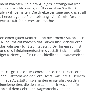
gment machten. Sein großzügiges Platzangebot war
n ermöglichte eine gute Übersicht im Stadtverkehr,
len Fahrverhalten. Die direkte Lenkung und das straff
 hervorragende Preis-Leistungs-Verhältnis. Ford bot
ewusste Käufer interessant machte.
rten einen guten Komfort, und die erhöhte Sitzposition
 gute Rundumsicht machen das Parken und Manövrieren
s Fahrwerk für Stabilität sorgt. Der Innenraum ist
d des Infotainmentsystems gestaltet sich intuitiv,
itiger Kleinwagen für unterschiedliche Einsatzbereiche.
m Design. Die dritte Generation, der Ka+, markierte
chen Plattform wie der Ford Fiesta, was ihm zu seinem
auch neue Ausstattungsvarianten eingeführt wurden.
ignelementen, die den urbanen Kleinwagen fit für
as ihn auf dem Gebrauchtwagenmarkt zu einer