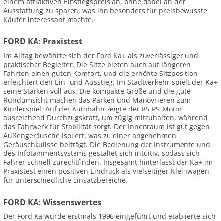
einem attraktiven Einstiegspreis an, ohne dabei an der
Ausstattung zu sparen, was ihn besonders für preisbewusste
Käufer interessant machte.
FORD KA: Praxistest
Im Alltag bewährte sich der Ford Ka+ als zuverlässiger und
praktischer Begleiter. Die Sitze bieten auch auf längeren
Fahrten einen guten Komfort, und die erhöhte Sitzposition
erleichtert den Ein- und Ausstieg. Im Stadtverkehr spielt der Ka+
seine Stärken voll aus: Die kompakte Größe und die gute
Rundumsicht machen das Parken und Manövrieren zum
Kinderspiel. Auf der Autobahn zeigte der 85-PS-Motor
ausreichend Durchzugskraft, um zügig mitzuhalten, während
das Fahrwerk für Stabilität sorgt. Der Innenraum ist gut gegen
Außengeräusche isoliert, was zu einer angenehmen
Geräuschkulisse beiträgt. Die Bedienung der Instrumente und
des Infotainmentsystems gestaltet sich intuitiv, sodass sich
Fahrer schnell zurechtfinden. Insgesamt hinterlässt der Ka+ im
Praxistest einen positiven Eindruck als vielseitiger Kleinwagen
für unterschiedliche Einsatzbereiche.
FORD KA: Wissenswertes
Der Ford Ka wurde erstmals 1996 eingeführt und etablierte sich