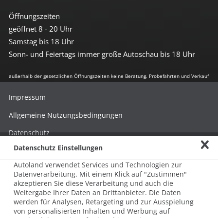
Öffnungszeiten
geöffnet 8 - 20 Uhr
Samstag bis 18 Uhr
Sonn- und Feiertags immer große Autoschau bis 18 Uhr
außerhalb der gesetzlichen Öffnungszeiten keine Beratung, Probefahrten und Verkauf
Impressum
Allgemeine Nutzungsbedingungen
Datenschutz
Datenschutz Einstellungen
Hinweisgebersystem nach HinSchG
Autoland verwendet Services und Technologien zur
Beschwerde nach LkSG
Datenverarbeitung. Mit einem Klick auf "Zustimmen"
akzeptieren Sie diese Verarbeitung und auch die
Grundsatzerklärung zum LkSG
Weitergabe Ihrer Daten an Drittanbieter. Die Daten
© 2026 AUTOLAND 24 SE & Co. Betriebs KG
werden für Analysen, Retargeting und zur Ausspielung
Werner-von-Siemens-Str. 2, 06796 Brehna, Deutschland
von personalisierten Inhalten und Werbung auf