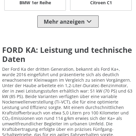
BMW 1er Reihe
Citroen C1
Mehr anzeigen
FORD KA: Leistung und technische
Daten
Der Ford Ka der dritten Generation, bekannt als Ford Ka+,
wurde 2016 eingeführt und präsentierte sich als deutlich
erwachsenerer Kleinwagen im Vergleich zu seinen Vorgängern.
Unter der Haube arbeitete ein 1,2-Liter-Duratec-Benzinmotor,
der in zwei Leistungsstufen erhältlich war: 51 kW (70 PS) und 63
kW (85 PS). Beide Varianten verfügten über eine variable
Nockenwellenverstellung (Ti-VCT), die für eine optimierte
Leistung und Effizienz sorgte. Mit einem durchschnittlichen
Kraftstoffverbrauch von etwa 5,0 Litern pro 100 Kilometer und
CO₂-Emissionen von rund 114 g/km erwies sich der Ka+ als
umweltfreundlicher Begleiter im urbanen Umfeld. Die
Kraftübertragung erfolgte über ein präzises Fünfgang-
Schaltgetriebe, das für ein agiles Fahrverhalten sorgte.