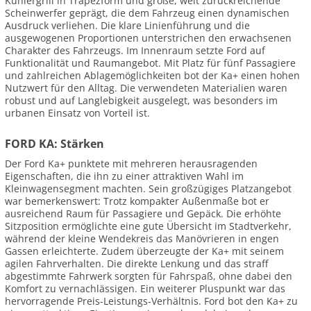
Kühlergrill in Trapezform und große, weit zurückreichende
Scheinwerfer geprägt, die dem Fahrzeug einen dynamischen
Ausdruck verliehen. Die klare Linienführung und die
ausgewogenen Proportionen unterstrichen den erwachsenen
Charakter des Fahrzeugs. Im Innenraum setzte Ford auf
Funktionalität und Raumangebot. Mit Platz für fünf Passagiere
und zahlreichen Ablagemöglichkeiten bot der Ka+ einen hohen
Nutzwert für den Alltag. Die verwendeten Materialien waren
robust und auf Langlebigkeit ausgelegt, was besonders im
urbanen Einsatz von Vorteil ist.
FORD KA: Stärken
Der Ford Ka+ punktete mit mehreren herausragenden
Eigenschaften, die ihn zu einer attraktiven Wahl im
Kleinwagensegment machten. Sein großzügiges Platzangebot
war bemerkenswert: Trotz kompakter Außenmaße bot er
ausreichend Raum für Passagiere und Gepäck. Die erhöhte
Sitzposition ermöglichte eine gute Übersicht im Stadtverkehr,
während der kleine Wendekreis das Manövrieren in engen
Gassen erleichterte. Zudem überzeugte der Ka+ mit seinem
agilen Fahrverhalten. Die direkte Lenkung und das straff
abgestimmte Fahrwerk sorgten für Fahrspaß, ohne dabei den
Komfort zu vernachlässigen. Ein weiterer Pluspunkt war das
hervorragende Preis-Leistungs-Verhältnis. Ford bot den Ka+ zu