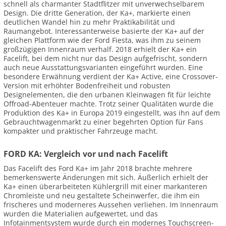
schnell als charmanter Stadtflitzer mit unverwechselbarem
Design. Die dritte Generation, der Ka+, markierte einen
deutlichen Wandel hin zu mehr Praktikabilität und
Raumangebot. Interessanterweise basierte der Ka+ auf der
gleichen Plattform wie der Ford Fiesta, was ihm zu seinem
großzügigen Innenraum verhalf. 2018 erhielt der Ka+ ein
Facelift, bei dem nicht nur das Design aufgefrischt, sondern
auch neue Ausstattungsvarianten eingeführt wurden. Eine
besondere Erwähnung verdient der Ka+ Active, eine Crossover-
Version mit erhöhter Bodenfreiheit und robusten
Designelementen, die den urbanen Kleinwagen fit für leichte
Offroad-Abenteuer machte. Trotz seiner Qualitäten wurde die
Produktion des Ka+ in Europa 2019 eingestellt, was ihn auf dem
Gebrauchtwagenmarkt zu einer begehrten Option für Fans
kompakter und praktischer Fahrzeuge macht.
FORD KA: Vergleich vor und nach Facelift
Das Facelift des Ford Ka+ im Jahr 2018 brachte mehrere
bemerkenswerte Änderungen mit sich. Äußerlich erhielt der
Ka+ einen überarbeiteten Kühlergrill mit einer markanteren
Chromleiste und neu gestaltete Scheinwerfer, die ihm ein
frischeres und moderneres Aussehen verliehen. Im Innenraum
wurden die Materialien aufgewertet, und das
Infotainmentsystem wurde durch ein modernes Touchscreen-