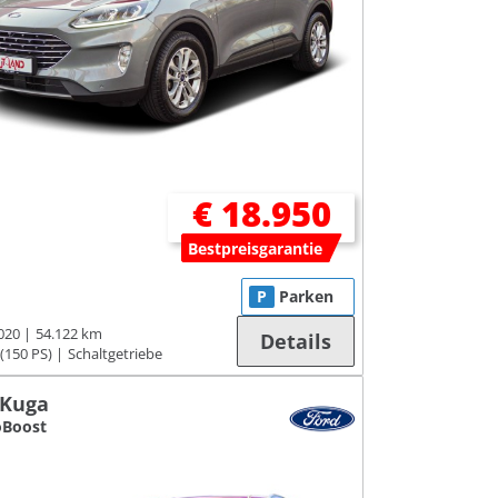
€ 18.950
Bestpreisgarantie
P
Parken
020
54.122 km
Details
(150 PS)
Schaltgetriebe
 Kuga
oBoost