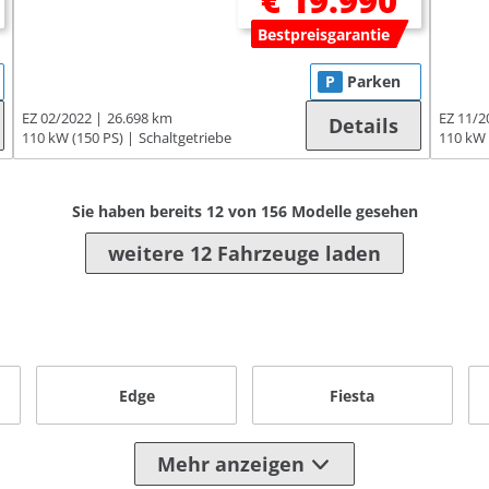
€ 19.990
Bestpreisgarantie
P
Parken
EZ 02/2022
26.698 km
EZ 11/2
Details
110 kW (150 PS)
Schaltgetriebe
110 kW 
Sie haben bereits
12
von
156
Modelle gesehen
weitere 12 Fahrzeuge laden
Edge
Fiesta
Mehr anzeigen