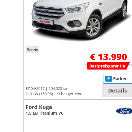
Benzin
€ 13.990
Bestpreisgarantie
P
Parken
EZ 04/2017
104.020 km
Details
110 kW (150 PS)
Schaltgetriebe
Ford Kuga
1.5 EB Titanium VC