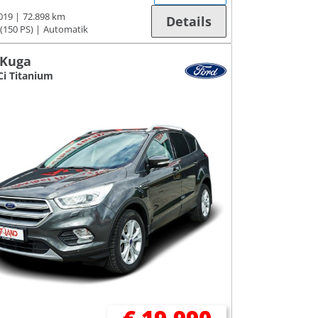
019
72.898 km
Details
(150 PS)
Automatik
 Kuga
Ci Titanium