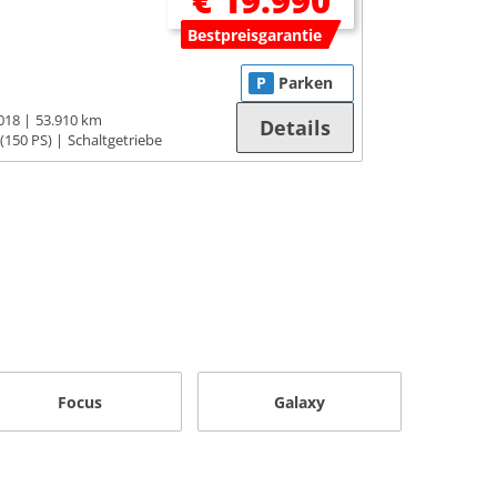
€ 19.990
Bestpreisgarantie
P
Parken
018
53.910 km
Details
(150 PS)
Schaltgetriebe
Focus
Galaxy