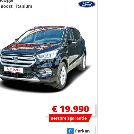
 Kuga
oBoost Titanium
€ 19.990
Bestpreisgarantie
P
Parken