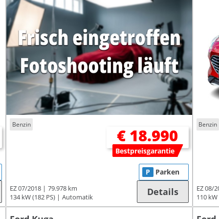
Benzin
Benzin
€ 18.990
Bestpreisgarantie
P
Parken
EZ 07/2018
79.978 km
EZ 08/2
Details
134 kW (182 PS)
Automatik
110 kW 