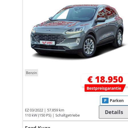
Benzin
€ 18.950
Bestpreisgarantie
P
Parken
EZ 03/2022
57.859 km
Details
110 kW (150 PS)
Schaltgetriebe