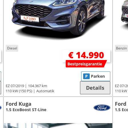
Diesel
Benzin
€ 14.990
Bestpreisgarantie
P
Parken
EZ 07/2019
104.367 km
EZ 07/2
Details
110 kW (150 PS)
Automatik
110 kW 
Ford Kuga
Ford
1.5 EcoBoost ST-Line
1.5 Ec