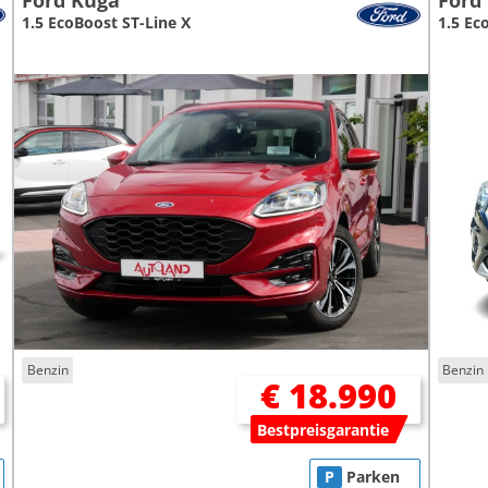
Ford Kuga
Ford
1.5 EcoBoost ST-Line X
1.5 Ec
Benzin
Benzin
€ 18.990
Bestpreisgarantie
P
Parken