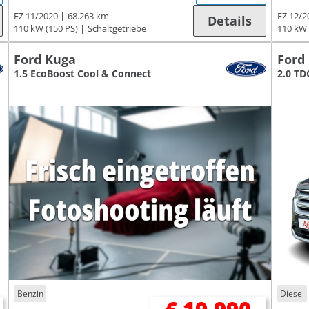
EZ 11/2020
68.263 km
EZ 12/2
Details
110 kW (150 PS)
Schaltgetriebe
110 kW 
Ford Kuga
Ford
1.5 EcoBoost Cool & Connect
2.0 TD
Benzin
Diesel