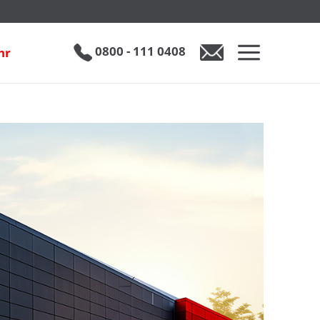
0800 - 111 0408
hr