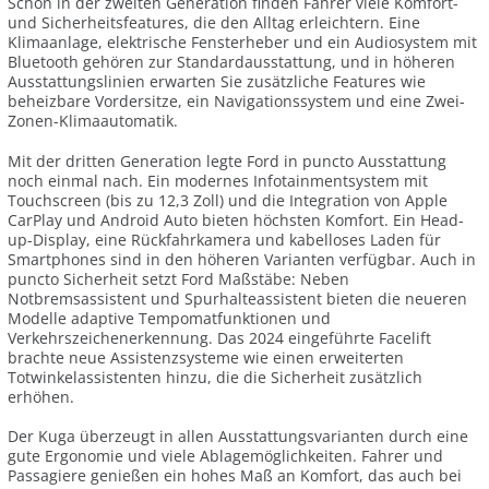
Schon in der zweiten Generation finden Fahrer viele Komfort-
und Sicherheitsfeatures, die den Alltag erleichtern. Eine
Klimaanlage, elektrische Fensterheber und ein Audiosystem mit
Bluetooth gehören zur Standardausstattung, und in höheren
Ausstattungslinien erwarten Sie zusätzliche Features wie
beheizbare Vordersitze, ein Navigationssystem und eine Zwei-
Zonen-Klimaautomatik.
Mit der dritten Generation legte Ford in puncto Ausstattung
noch einmal nach. Ein modernes Infotainmentsystem mit
Touchscreen (bis zu 12,3 Zoll) und die Integration von Apple
CarPlay und Android Auto bieten höchsten Komfort. Ein Head-
up-Display, eine Rückfahrkamera und kabelloses Laden für
Smartphones sind in den höheren Varianten verfügbar. Auch in
puncto Sicherheit setzt Ford Maßstäbe: Neben
Notbremsassistent und Spurhalteassistent bieten die neueren
Modelle adaptive Tempomatfunktionen und
Verkehrszeichenerkennung. Das 2024 eingeführte Facelift
brachte neue Assistenzsysteme wie einen erweiterten
Totwinkelassistenten hinzu, die die Sicherheit zusätzlich
erhöhen.
Der Kuga überzeugt in allen Ausstattungsvarianten durch eine
gute Ergonomie und viele Ablagemöglichkeiten. Fahrer und
Passagiere genießen ein hohes Maß an Komfort, das auch bei