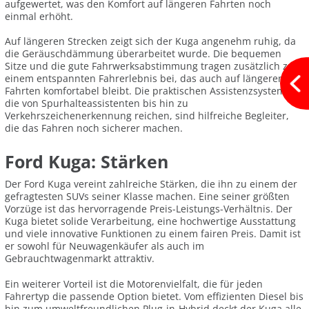
aufgewertet, was den Komfort auf längeren Fahrten noch
einmal erhöht.
Auf längeren Strecken zeigt sich der Kuga angenehm ruhig, da
die Geräuschdämmung überarbeitet wurde. Die bequemen
Sitze und die gute Fahrwerksabstimmung tragen zusätzlich zu
einem entspannten Fahrerlebnis bei, das auch auf längeren
Fahrten komfortabel bleibt. Die praktischen Assistenzsysteme,
die von Spurhalteassistenten bis hin zu
Verkehrszeichenerkennung reichen, sind hilfreiche Begleiter,
die das Fahren noch sicherer machen.
Ford Kuga: Stärken
Der Ford Kuga vereint zahlreiche Stärken, die ihn zu einem der
gefragtesten SUVs seiner Klasse machen. Eine seiner größten
Vorzüge ist das hervorragende Preis-Leistungs-Verhältnis. Der
Kuga bietet solide Verarbeitung, eine hochwertige Ausstattung
und viele innovative Funktionen zu einem fairen Preis. Damit ist
er sowohl für Neuwagenkäufer als auch im
Gebrauchtwagenmarkt attraktiv.
Ein weiterer Vorteil ist die Motorenvielfalt, die für jeden
Fahrertyp die passende Option bietet. Vom effizienten Diesel bis
hin zum umweltfreundlichen Plug-in-Hybrid deckt der Kuga alle