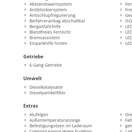
Abstandswarnsystem
Fer
Antiblockiersystem
Fre
Antischlupfregulierung
Ges
Beifahrerairbag abschaltbar
ISO
Berganfahrhilfe
LED
Blendfreies Fernlicht
LED
Bremsassistent
LED
Einparkhilfe hinten
LED
Getriebe
6-Gang Getriebe
Umwelt
Dieselkatalysator
Dieselpartikelfilter
Extras
Alufelgen
Dr
Außentemperaturanzeige
Fah
Befestigungsösen im Laderaum
get
Coming/Leaving Home Funktion
La