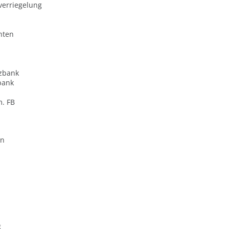
verriegelung
nten
zbank
bank
m. FB
en
g