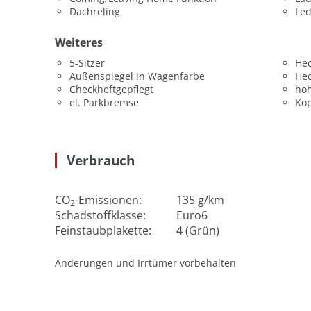
Dachreling
Led
Weiteres
5-Sitzer
He
Außenspiegel in Wagenfarbe
He
Checkheftgepflegt
hoh
el. Parkbremse
Kop
Verbrauch
CO
-Emissionen:
135 g/km
2
Schadstoffklasse:
Euro6
Feinstaubplakette:
4 (Grün)
Änderungen und Irrtümer vorbehalten