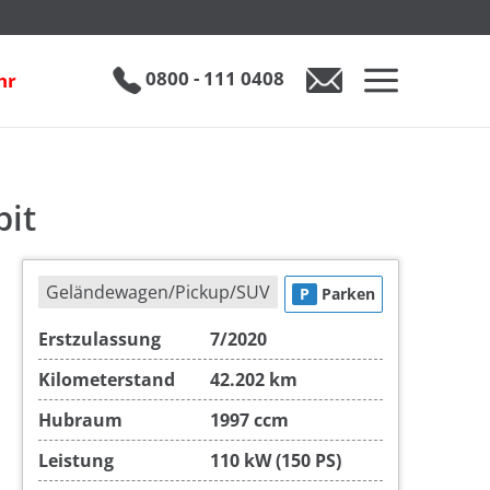
€ 21.990
0800 - 111 0408
hr
0800 - 111 0408
Auto anfragen
pit
Geländewagen/Pickup/SUV
P
Parken
Erstzulassung
7/2020
Kilometerstand
42.202 km
Hubraum
1997 ccm
Leistung
110 kW (150 PS)