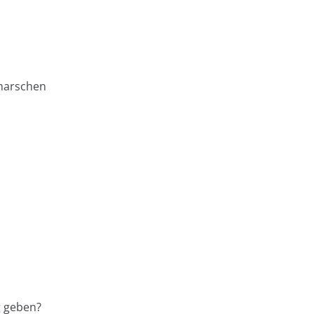
marschen
g geben?