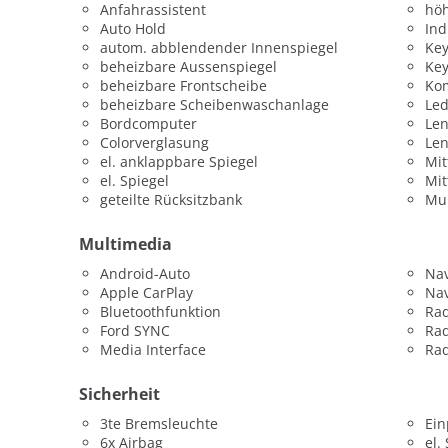
Anfahrassistent
höh
Auto Hold
Ind
autom. abblendender Innenspiegel
Key
beheizbare Aussenspiegel
Key
beheizbare Frontscheibe
Kom
beheizbare Scheibenwaschanlage
Led
Bordcomputer
Len
Colorverglasung
Le
el. anklappbare Spiegel
Mit
el. Spiegel
Mit
geteilte Rücksitzbank
Mul
Multimedia
Android-Auto
Nav
Apple CarPlay
Nav
Bluetoothfunktion
Ra
Ford SYNC
Ra
Media Interface
Rad
Sicherheit
3te Bremsleuchte
Ein
6x Airbag
el.