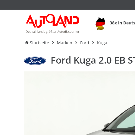
Ford Kuga 2.0 EB ST
38x in Deut
Ausstattung
Verbrauch
An
Startseite
Marken
Ford
Kuga
Ford Kuga 2.0 EB S