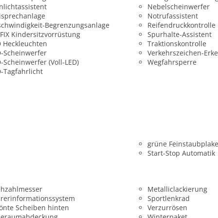
nlichtassistent
Nebelscheinwerfer
isprechanlage
Notrufassistent
chwindigkeit-Begrenzungsanlage
Reifendruckkontrolle
FIX Kindersitzvorrüstung
Spurhalte-Assistent
 Heckleuchten
Traktionskontrolle
-Scheinwerfer
Verkehrszeichen-Erk
-Scheinwerfer (Voll-LED)
Wegfahrsperre
-Tagfahrlicht
grüne Feinstaubplake
Start-Stop Automatik
ehzahlmesser
Metalliclackierung
rerinformationssystem
Sportlenkrad
önte Scheiben hinten
Verzurrösen
deraumabdeckung
Winterpaket