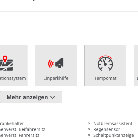
ationssystem
Einparkhilfe
Tempomat
Mehr anzeigen
ränkehalter
Notbremsassistent
enverst. Beifahrersitz
Regensensor
enverst. Fahrersitz
Schaltpunktanzeige