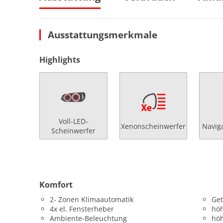
Ausstattungsmerkmale
Highlights
Voll-LED-
Xenonscheinwerfer
Navig
Scheinwerfer
Komfort
2- Zonen Klimaautomatik
Get
4x el. Fensterheber
höh
Ambiente-Beleuchtung
höh