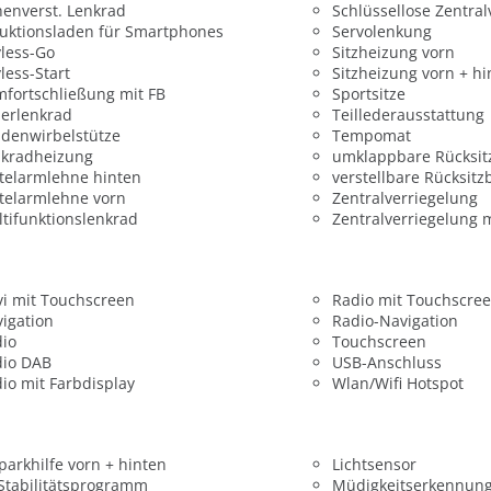
enverst. Lenkrad
Schlüssellose Zentral
uktionsladen für Smartphones
Servolenkung
less-Go
Sitzheizung vorn
less-Start
Sitzheizung vorn + hi
fortschließung mit FB
Sportsitze
erlenkrad
Teillederausstattung
denwirbelstütze
Tempomat
nkradheizung
umklappbare Rücksit
telarmlehne hinten
verstellbare Rücksitz
telarmlehne vorn
Zentralverriegelung
tifunktionslenkrad
Zentralverriegelung 
i mit Touchscreen
Radio mit Touchscre
igation
Radio-Navigation
dio
Touchscreen
dio DAB
USB-Anschluss
io mit Farbdisplay
Wlan/Wifi Hotspot
parkhilfe vorn + hinten
Lichtsensor
 Stabilitätsprogramm
Müdigkeitserkennun