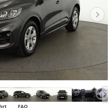
hrt
FAQ