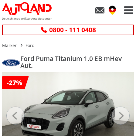
0800 - 111 0408
Marken
Ford
Ford Puma Titanium 1.0 EB mHev
Aut.
-
27%