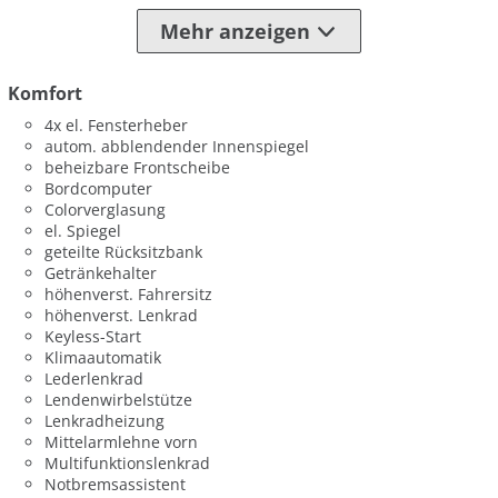
Mehr anzeigen
Komfort
4x el. Fensterheber
autom. abblendender Innenspiegel
beheizbare Frontscheibe
Bordcomputer
Colorverglasung
el. Spiegel
geteilte Rücksitzbank
Getränkehalter
höhenverst. Fahrersitz
höhenverst. Lenkrad
Keyless-Start
Klimaautomatik
Lederlenkrad
Lendenwirbelstütze
Lenkradheizung
Mittelarmlehne vorn
Multifunktionslenkrad
Notbremsassistent