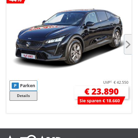
UVP
1
€ 42.550
P
Parken
€ 23.890
Details
Sie sparen € 18.660