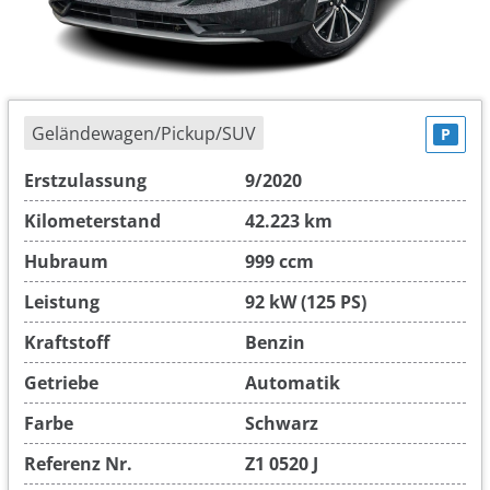
Geländewagen/Pickup/SUV
P
Erstzulassung
9/2020
Kilometerstand
42.223 km
Hubraum
999 ccm
Leistung
92 kW (125 PS)
Kraftstoff
Benzin
Getriebe
Automatik
Farbe
Schwarz
Referenz Nr.
Z1 0520 J