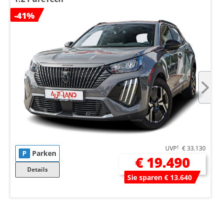
-41%
UVP
1
€ 33.130
P
Parken
€ 19.490
Details
Sie sparen € 13.640