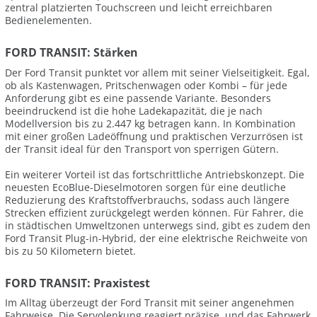
zentral platzierten Touchscreen und leicht erreichbaren
Bedienelementen.
FORD TRANSIT: Stärken
Der Ford Transit punktet vor allem mit seiner Vielseitigkeit. Egal,
ob als Kastenwagen, Pritschenwagen oder Kombi – für jede
Anforderung gibt es eine passende Variante. Besonders
beeindruckend ist die hohe Ladekapazität, die je nach
Modellversion bis zu 2.447 kg betragen kann. In Kombination
mit einer großen Ladeöffnung und praktischen Verzurrösen ist
der Transit ideal für den Transport von sperrigen Gütern.
Ein weiterer Vorteil ist das fortschrittliche Antriebskonzept. Die
neuesten EcoBlue-Dieselmotoren sorgen für eine deutliche
Reduzierung des Kraftstoffverbrauchs, sodass auch längere
Strecken effizient zurückgelegt werden können. Für Fahrer, die
in städtischen Umweltzonen unterwegs sind, gibt es zudem den
Ford Transit Plug-in-Hybrid, der eine elektrische Reichweite von
bis zu 50 Kilometern bietet.
FORD TRANSIT: Praxistest
Im Alltag überzeugt der Ford Transit mit seiner angenehmen
Fahrweise. Die Servolenkung reagiert präzise, und das Fahrwerk