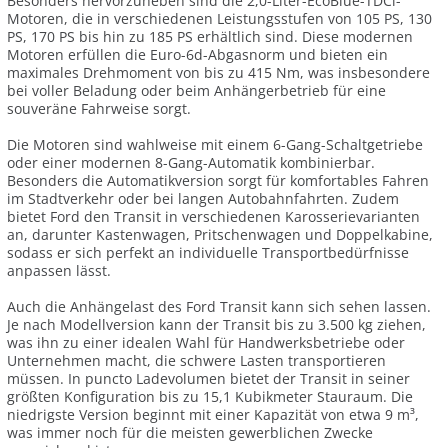
Besonders hervorzuheben sind die 2,0-Liter-EcoBlue-TDCi-
Motoren, die in verschiedenen Leistungsstufen von 105 PS, 130
PS, 170 PS bis hin zu 185 PS erhältlich sind. Diese modernen
Motoren erfüllen die Euro-6d-Abgasnorm und bieten ein
maximales Drehmoment von bis zu 415 Nm, was insbesondere
bei voller Beladung oder beim Anhängerbetrieb für eine
souveräne Fahrweise sorgt.
Die Motoren sind wahlweise mit einem 6-Gang-Schaltgetriebe
oder einer modernen 8-Gang-Automatik kombinierbar.
Besonders die Automatikversion sorgt für komfortables Fahren
im Stadtverkehr oder bei langen Autobahnfahrten. Zudem
bietet Ford den Transit in verschiedenen Karosserievarianten
an, darunter Kastenwagen, Pritschenwagen und Doppelkabine,
sodass er sich perfekt an individuelle Transportbedürfnisse
anpassen lässt.
Auch die Anhängelast des Ford Transit kann sich sehen lassen.
Je nach Modellversion kann der Transit bis zu 3.500 kg ziehen,
was ihn zu einer idealen Wahl für Handwerksbetriebe oder
Unternehmen macht, die schwere Lasten transportieren
müssen. In puncto Ladevolumen bietet der Transit in seiner
größten Konfiguration bis zu 15,1 Kubikmeter Stauraum. Die
niedrigste Version beginnt mit einer Kapazität von etwa 9 m³,
was immer noch für die meisten gewerblichen Zwecke