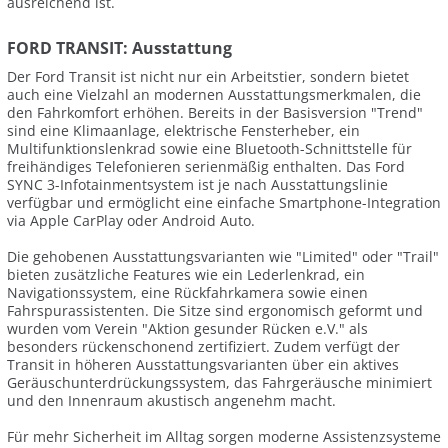
ausreichend ist.
FORD TRANSIT: Ausstattung
Der Ford Transit ist nicht nur ein Arbeitstier, sondern bietet
auch eine Vielzahl an modernen Ausstattungsmerkmalen, die
den Fahrkomfort erhöhen. Bereits in der Basisversion "Trend"
sind eine Klimaanlage, elektrische Fensterheber, ein
Multifunktionslenkrad sowie eine Bluetooth-Schnittstelle für
freihändiges Telefonieren serienmäßig enthalten. Das Ford
SYNC 3-Infotainmentsystem ist je nach Ausstattungslinie
verfügbar und ermöglicht eine einfache Smartphone-Integration
via Apple CarPlay oder Android Auto.
Die gehobenen Ausstattungsvarianten wie "Limited" oder "Trail"
bieten zusätzliche Features wie ein Lederlenkrad, ein
Navigationssystem, eine Rückfahrkamera sowie einen
Fahrspurassistenten. Die Sitze sind ergonomisch geformt und
wurden vom Verein "Aktion gesunder Rücken e.V." als
besonders rückenschonend zertifiziert. Zudem verfügt der
Transit in höheren Ausstattungsvarianten über ein aktives
Geräuschunterdrückungssystem, das Fahrgeräusche minimiert
und den Innenraum akustisch angenehm macht.
Für mehr Sicherheit im Alltag sorgen moderne Assistenzsysteme