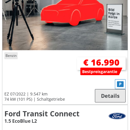
Benzin
€ 16.990
Bestpreisgarantie
P
EZ 07/2022
9.547 km
Details
74 kW (101 PS)
Schaltgetriebe
Ford Transit Connect
1.5 EcoBlue L2