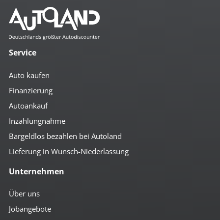
Komfort
2- Zonen Klimaautomatik
4x el. Fensterheber
Service
beheizbare Aussenspiegel
Bordcomputer
Auto kaufen
el. anklappbare Spiegel
el. Glas-Schiebedach
Finanzierung
el. Spiegel
Autoankauf
Getränkehalter
höhenverst. Beifahrersitz
Inzahlungnahme
höhenverst. Fahrersitz
höhenverst. Lenkrad
Bargeldlos bezahlen bei Autoland
Komfortschließung mit FB
Lieferung in Wunsch-Niederlassung
Mittelarmlehne vorn
Multifunktionslenkrad
Unternehmen
Rückfahr-Kamera
Servolenkung
Sitzheizung vorn
Über uns
umklappbare Rücksitzbank
Jobangebote
Zentralverriegelung m. FB