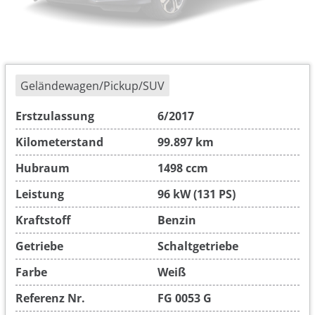
Geländewagen/Pickup/SUV
Erstzulassung
6/2017
Kilometerstand
99.897 km
Hubraum
1498 ccm
Leistung
96 kW (131 PS)
Kraftstoff
Benzin
Getriebe
Schaltgetriebe
Farbe
Weiß
Referenz Nr.
FG 0053 G