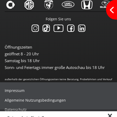
ISOFIX Kindersitzvorrüstung
LED-Scheinwerfer (Voll-LED)
LED-Tagfahrlicht
Lichtsensor
Folgen Sie uns
Reifendruckkontrolle
Spurhalte-Assistent
Tagfahrlicht
Wegfahrsperre
Umwelt
Öffnungszeiten
geöffnet 8 - 20 Uhr
grüne Feinstaubplakette
Start-Stop Automatik
Samstag bis 18 Uhr
Sonn- und Feiertags immer große Autoschau bis 18 Uhr
Extras
Alufelgen
außerhalb der gesetzlichen Öffnungszeiten keine Beratung, Probefahrten und Verkauf
Außentemperaturanzeige
Befestigungsösen im Laderaum
Impressum
Drehzahlmesser
Fahrerinformationssystem
Allgemeine Nutzungsbedingungen
getönte Scheiben hinten
Laderaumabdeckung
Datenschutz