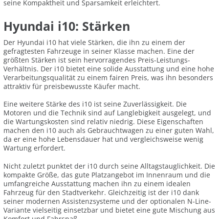
seine Kompaktheit und Sparsamkeit erleichtert.
Hyundai i10: Stärken
Der Hyundai i10 hat viele Stärken, die ihn zu einem der
gefragtesten Fahrzeuge in seiner Klasse machen. Eine der
größten Stärken ist sein hervorragendes Preis-Leistungs-
Verhältnis. Der i10 bietet eine solide Ausstattung und eine hohe
Verarbeitungsqualität zu einem fairen Preis, was ihn besonders
attraktiv für preisbewusste Käufer macht.
Eine weitere Stärke des i10 ist seine Zuverlässigkeit. Die
Motoren und die Technik sind auf Langlebigkeit ausgelegt, und
die Wartungskosten sind relativ niedrig. Diese Eigenschaften
machen den i10 auch als Gebrauchtwagen zu einer guten Wahl,
da er eine hohe Lebensdauer hat und vergleichsweise wenig
Wartung erfordert.
Nicht zuletzt punktet der i10 durch seine Alltagstauglichkeit. Die
kompakte Größe, das gute Platzangebot im Innenraum und die
umfangreiche Ausstattung machen ihn zu einem idealen
Fahrzeug für den Stadtverkehr. Gleichzeitig ist der i10 dank
seiner modernen Assistenzsysteme und der optionalen N-Line-
Variante vielseitig einsetzbar und bietet eine gute Mischung aus
Komfort und Fahrspaß.