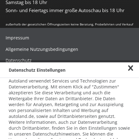
Samstag bis 18 Uhr
Sonn- und Feiertags immer große Autoschau bis 18 Uhr
außerhalb der gesetzlichen Öffnungszeiten keine Beratung, Probefahrten und Verkauf
Impressum
Allgemeine Nutzungsbedingungen
Datenschutz
Datenschutz Einstellungen
Hinweisgebersystem nach HinSchG
Autoland verwendet Services und Technologien zur
Beschwerde nach LkSG
Datenverarbeitung. Mit einem Klick auf "Zustimmen"
akzeptieren Sie diese Verarbeitung und auch die
Grundsatzerklärung zum LkSG
Weitergabe Ihrer Daten an Drittanbieter. Die Daten
© 2026 AUTOLAND 24 SE & Co. Betriebs KG
werden für Analysen, Retargeting und zur Ausspielung
Werner-von-Siemens-Str. 2, 06796 Brehna, Deutschland
von personalisierten Inhalten und Werbung auf
autoland.de, sowie auf Drittanbieterseiten genutzt.
Weitere Informationen, auch zur Datenverarbeitung
durch Drittanbieter, finden Sie in den Einstellungen sowie
in unseren Datenschutzhinweisen. Sie können die