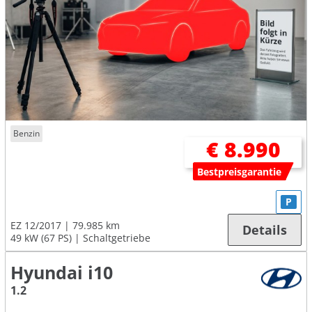
Benzin
€ 8.990
Bestpreisgarantie
P
EZ 12/2017
79.985 km
Details
49 kW (67 PS)
Schaltgetriebe
Hyundai i10
1.2