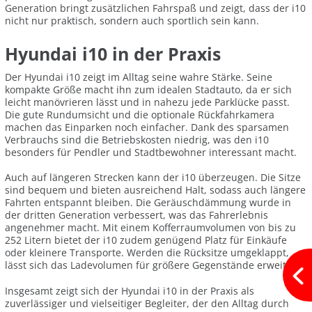
Generation bringt zusätzlichen Fahrspaß und zeigt, dass der i10
nicht nur praktisch, sondern auch sportlich sein kann.
Hyundai i10 in der Praxis
Der Hyundai i10 zeigt im Alltag seine wahre Stärke. Seine
kompakte Größe macht ihn zum idealen Stadtauto, da er sich
leicht manövrieren lässt und in nahezu jede Parklücke passt.
Die gute Rundumsicht und die optionale Rückfahrkamera
machen das Einparken noch einfacher. Dank des sparsamen
Verbrauchs sind die Betriebskosten niedrig, was den i10
besonders für Pendler und Stadtbewohner interessant macht.
Auch auf längeren Strecken kann der i10 überzeugen. Die Sitze
sind bequem und bieten ausreichend Halt, sodass auch längere
Fahrten entspannt bleiben. Die Geräuschdämmung wurde in
der dritten Generation verbessert, was das Fahrerlebnis
angenehmer macht. Mit einem Kofferraumvolumen von bis zu
252 Litern bietet der i10 zudem genügend Platz für Einkäufe
oder kleinere Transporte. Werden die Rücksitze umgeklappt,
lässt sich das Ladevolumen für größere Gegenstände erweitern.
Insgesamt zeigt sich der Hyundai i10 in der Praxis als
zuverlässiger und vielseitiger Begleiter, der den Alltag durch