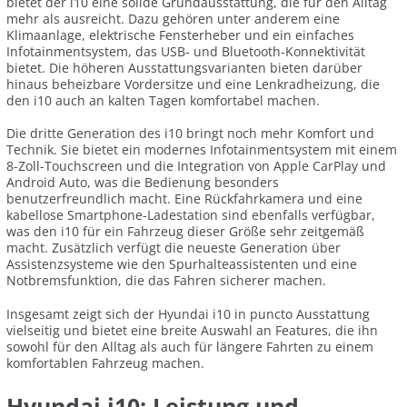
bietet der i10 eine solide Grundausstattung, die für den Alltag
mehr als ausreicht. Dazu gehören unter anderem eine
Klimaanlage, elektrische Fensterheber und ein einfaches
Infotainmentsystem, das USB- und Bluetooth-Konnektivität
bietet. Die höheren Ausstattungsvarianten bieten darüber
hinaus beheizbare Vordersitze und eine Lenkradheizung, die
den i10 auch an kalten Tagen komfortabel machen.
Die dritte Generation des i10 bringt noch mehr Komfort und
Technik. Sie bietet ein modernes Infotainmentsystem mit einem
8-Zoll-Touchscreen und die Integration von Apple CarPlay und
Android Auto, was die Bedienung besonders
benutzerfreundlich macht. Eine Rückfahrkamera und eine
kabellose Smartphone-Ladestation sind ebenfalls verfügbar,
was den i10 für ein Fahrzeug dieser Größe sehr zeitgemäß
macht. Zusätzlich verfügt die neueste Generation über
Assistenzsysteme wie den Spurhalteassistenten und eine
Notbremsfunktion, die das Fahren sicherer machen.
Insgesamt zeigt sich der Hyundai i10 in puncto Ausstattung
vielseitig und bietet eine breite Auswahl an Features, die ihn
sowohl für den Alltag als auch für längere Fahrten zu einem
komfortablen Fahrzeug machen.
Hyundai i10: Leistung und