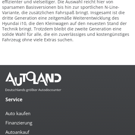
effizienter und vielseitiger. Die Auswahl reicht hier von
sparsamen Basisversionen bis hin zur sportlichen N-Line-
Variante, die zusätzlichen Fahrspaß bringt. Insgesamt ist die
dritte Generation eine zeitgemäße Weiterentwicklung des
Hyundai i10, die den Kleinwagen auf den neuesten Stand der
Technik bringt. Trotzdem bleibt die zweite Generation eine
solide Wahl für alle, die ein zuverlässiges und kostengünstiges
Fahrzeug ohne viele Extras suchen.
Service
Auto kaufen
Finanzierung
Autoankauf