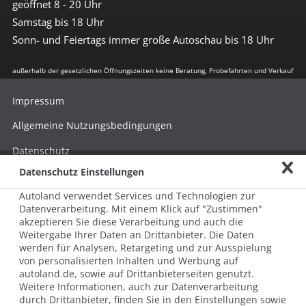
geöffnet 8 - 20 Uhr
Samstag bis 18 Uhr
Sonn- und Feiertags immer große Autoschau bis 18 Uhr
außerhalb der gesetzlichen Öffnungszeiten keine Beratung, Probefahrten und Verkauf
Impressum
Allgemeine Nutzungsbedingungen
Datenschutz
Datenschutz Einstellungen
Hinweisgebersystem nach HinSchG
Autoland verwendet Services und Technologien zur
Beschwerde nach LkSG
Datenverarbeitung. Mit einem Klick auf "Zustimmen"
akzeptieren Sie diese Verarbeitung und auch die
Grundsatzerklärung zum LkSG
Weitergabe Ihrer Daten an Drittanbieter. Die Daten
© 2026 AUTOLAND 24 SE & Co. Betriebs KG
werden für Analysen, Retargeting und zur Ausspielung
Werner-von-Siemens-Str. 2, 06796 Brehna, Deutschland
von personalisierten Inhalten und Werbung auf
autoland.de, sowie auf Drittanbieterseiten genutzt.
Weitere Informationen, auch zur Datenverarbeitung
durch Drittanbieter, finden Sie in den Einstellungen sowie