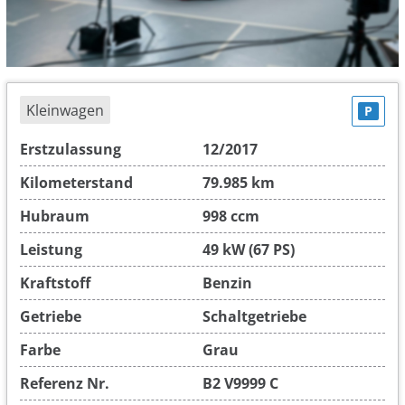
Kleinwagen
P
Erstzulassung
12/2017
Kilometerstand
79.985 km
Hubraum
998 ccm
Leistung
49 kW (67 PS)
Kraftstoff
Benzin
Getriebe
Schaltgetriebe
Farbe
Grau
Referenz Nr.
B2 V9999 C