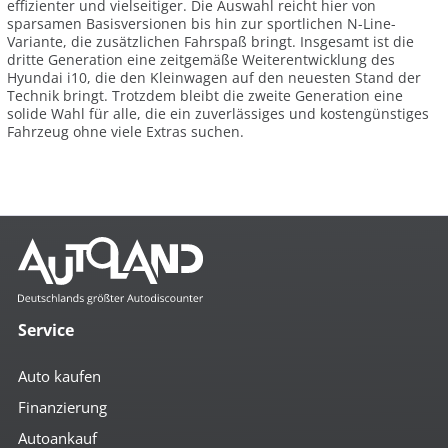
effizienter und vielseitiger. Die Auswahl reicht hier von
sparsamen Basisversionen bis hin zur sportlichen N-Line-
Variante, die zusätzlichen Fahrspaß bringt. Insgesamt ist die
dritte Generation eine zeitgemäße Weiterentwicklung des
Hyundai i10, die den Kleinwagen auf den neuesten Stand der
Technik bringt. Trotzdem bleibt die zweite Generation eine
solide Wahl für alle, die ein zuverlässiges und kostengünstiges
Fahrzeug ohne viele Extras suchen.
Service
Auto kaufen
Finanzierung
Autoankauf