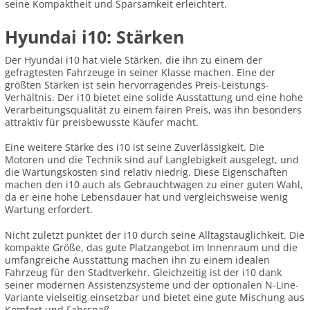
seine Kompaktheit und Sparsamkeit erleichtert.
Hyundai i10: Stärken
Der Hyundai i10 hat viele Stärken, die ihn zu einem der
gefragtesten Fahrzeuge in seiner Klasse machen. Eine der
größten Stärken ist sein hervorragendes Preis-Leistungs-
Verhältnis. Der i10 bietet eine solide Ausstattung und eine hohe
Verarbeitungsqualität zu einem fairen Preis, was ihn besonders
attraktiv für preisbewusste Käufer macht.
Eine weitere Stärke des i10 ist seine Zuverlässigkeit. Die
Motoren und die Technik sind auf Langlebigkeit ausgelegt, und
die Wartungskosten sind relativ niedrig. Diese Eigenschaften
machen den i10 auch als Gebrauchtwagen zu einer guten Wahl,
da er eine hohe Lebensdauer hat und vergleichsweise wenig
Wartung erfordert.
Nicht zuletzt punktet der i10 durch seine Alltagstauglichkeit. Die
kompakte Größe, das gute Platzangebot im Innenraum und die
umfangreiche Ausstattung machen ihn zu einem idealen
Fahrzeug für den Stadtverkehr. Gleichzeitig ist der i10 dank
seiner modernen Assistenzsysteme und der optionalen N-Line-
Variante vielseitig einsetzbar und bietet eine gute Mischung aus
Komfort und Fahrspaß.