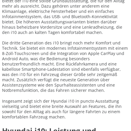
bietet der i10 eine solide Grundausstattung, die für den Alltag
mehr als ausreicht. Dazu gehören unter anderem eine
Klimaanlage, elektrische Fensterheber und ein einfaches
Infotainmentsystem, das USB- und Bluetooth-Konnektivität
bietet. Die höheren Ausstattungsvarianten bieten darüber
hinaus beheizbare Vordersitze und eine Lenkradheizung, die
den i10 auch an kalten Tagen komfortabel machen.
Die dritte Generation des i10 bringt noch mehr Komfort und
Technik. Sie bietet ein modernes Infotainmentsystem mit einem
8-Zoll-Touchscreen und die Integration von Apple CarPlay und
Android Auto, was die Bedienung besonders
benutzerfreundlich macht. Eine Rückfahrkamera und eine
kabellose Smartphone-Ladestation sind ebenfalls verfügbar,
was den i10 für ein Fahrzeug dieser Größe sehr zeitgemäß
macht. Zusätzlich verfügt die neueste Generation über
Assistenzsysteme wie den Spurhalteassistenten und eine
Notbremsfunktion, die das Fahren sicherer machen.
Insgesamt zeigt sich der Hyundai i10 in puncto Ausstattung
vielseitig und bietet eine breite Auswahl an Features, die ihn
sowohl für den Alltag als auch für längere Fahrten zu einem
komfortablen Fahrzeug machen.
Hyundai i10: Leistung und