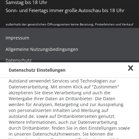
Samstag bis 18 Uhr
Sonn- und Feiertags immer große Autoschau bis 18 Uhr
außerhalb der gesetzlichen Öffnungszeiten keine Beratung, Probefahrten und Verkauf
Impressum
Allgemeine Nutzungsbedingungen
Datenschutz
Datenschutz Einstellungen
Hinweisgebersystem nach HinSchG
Autoland verwendet Services und Technologien zur
Beschwerde nach LkSG
Datenverarbeitung. Mit einem Klick auf "Zustimmen"
akzeptieren Sie diese Verarbeitung und auch die
Grundsatzerklärung zum LkSG
Weitergabe Ihrer Daten an Drittanbieter. Die Daten
© 2026 AUTOLAND 24 SE & Co. Betriebs KG
werden für Analysen, Retargeting und zur Ausspielung
Werner-von-Siemens-Str. 2, 06796 Brehna, Deutschland
von personalisierten Inhalten und Werbung auf
autoland.de, sowie auf Drittanbieterseiten genutzt.
Weitere Informationen, auch zur Datenverarbeitung
durch Drittanbieter, finden Sie in den Einstellungen sowie
in unseren Datenschutzhinweisen. Sie können die