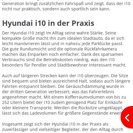
Generation bringt zusätzlichen Fahrspaß und zeigt, dass der i10
nicht nur praktisch, sondern auch sportlich sein kann.
Hyundai i10 in der Praxis
Der Hyundai i10 zeigt im Alltag seine wahre Stärke. Seine
kompakte Größe macht ihn zum idealen Stadtauto, da er sich
leicht manövrieren lässt und in nahezu jede Parklücke passt.
Die gute Rundumsicht und die optionale Rückfahrkamera
machen das Einparken noch einfacher. Dank des sparsamen
Verbrauchs sind die Betriebskosten niedrig, was den i10
besonders für Pendler und Stadtbewohner interessant macht.
Auch auf längeren Strecken kann der i10 überzeugen. Die Sitze
sind bequem und bieten ausreichend Halt, sodass auch längere
Fahrten entspannt bleiben. Die Geräuschdämmung wurde in
der dritten Generation verbessert, was das Fahrerlebnis
angenehmer macht. Mit einem Kofferraumvolumen von bis zu
252 Litern bietet der i10 zudem genügend Platz für Einkäufe
oder kleinere Transporte. Werden die Rücksitze umgeklappt,
lässt sich das Ladevolumen für größere Gegenstände erweitern.
Insgesamt zeigt sich der Hyundai i10 in der Praxis als
zuverlässiger und vielseitiger Begleiter, der den Alltag durch