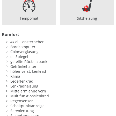
Tempomat
Sitzheizung
Komfort
4x el. Fensterheber
Bordcomputer
Colorverglasung
el. Spiegel
geteilte Rücksitzbank
Getränkehalter
höhenverst. Lenkrad
Klima
Lederlenkrad
Lenkradheizung
Mittelarmlehne vorn
Multifunktionslenkrad
Regensensor
Schaltpunktanzeige
Servolenkung
Sitzheizung vorn