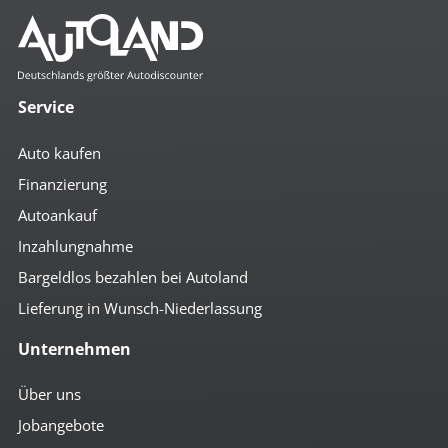
Komfort
4x el. Fensterheber
beheizbare Aussenspiegel
Service
Bordcomputer
Colorverglasung
Auto kaufen
el. anklappbare Spiegel
el. Spiegel
Finanzierung
geteilte Rücksitzbank
Autoankauf
Getränkehalter
höhenverst. Fahrersitz
Inzahlungnahme
höhenverst. Lenkrad
Klima
Bargeldlos bezahlen bei Autoland
Lederlenkrad
Lieferung in Wunsch-Niederlassung
Lenkradheizung
Mittelarmlehne vorn
Unternehmen
Multifunktionslenkrad
Notbremsassistent
Rückfahr-Kamera
Über uns
Schaltpunktanzeige
Jobangebote
Servolenkung
Sitzheizung vorn