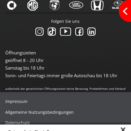
Beifahrerairbag abschaltbar
Berganfahrhilfe
Bremsassistent
Einparkhilfe hinten
Folgen Sie uns
el. Stabilitätsprogramm
Fernlichtassistent
Freisprechanlage
Geschwindigkeit-Begrenzungsanlage
ISOFIX Kindersitzvorrüstung
LED Heckleuchten
Öffnungszeiten
LED-Scheinwerfer
geöffnet 8 - 20 Uhr
LED-Scheinwerfer (Voll-LED)
LED-Tagfahrlicht
Samstag bis 18 Uhr
Leuchtweiten-Regulierung
Sonn- und Feiertags immer große Autoschau bis 18 Uhr
Lichtsensor
Müdigkeitserkennung
Nebelscheinwerfer
außerhalb der gesetzlichen Öffnungszeiten keine Beratung, Probefahrten und Verkauf
Reifendruckkontrolle
Spurhalte-Assistent
Impressum
Traktionskontrolle
Verkehrszeichen-Erkennung
Allgemeine Nutzungsbedingungen
Wegfahrsperre
Datenschutz
Getriebe