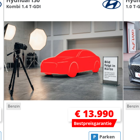
Hyundai i30
Hyun
Kombi 1.4 T-GDI
1.0 T-
Benzin
Benzin
€ 13.990
Bestpreisgarantie
P
Parken