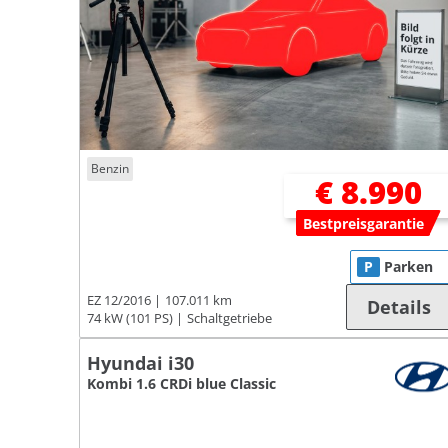
Benzin
€ 8.990
Bestpreisgarantie
P
Parken
EZ 12/2016
107.011 km
Details
74 kW (101 PS)
Schaltgetriebe
Hyundai i30
Kombi 1.6 CRDi blue Classic