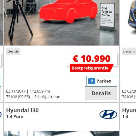
Benzin
Benzin
€ 10.990
Bestpreisgarantie
P
Parken
EZ 11/2017
112.659 km
EZ 02/2
Details
73 kW (99 PS)
Schaltgetriebe
74 kW (
Hyundai i30
Hyun
1.4 Pure
1.4