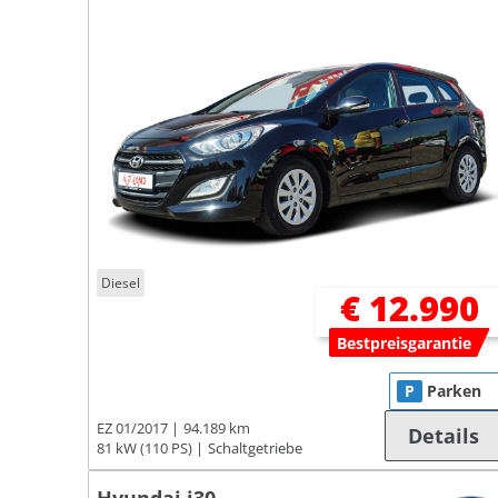
Diesel
€ 12.990
Bestpreisgarantie
P
Parken
EZ 01/2017
94.189 km
Details
81 kW (110 PS)
Schaltgetriebe