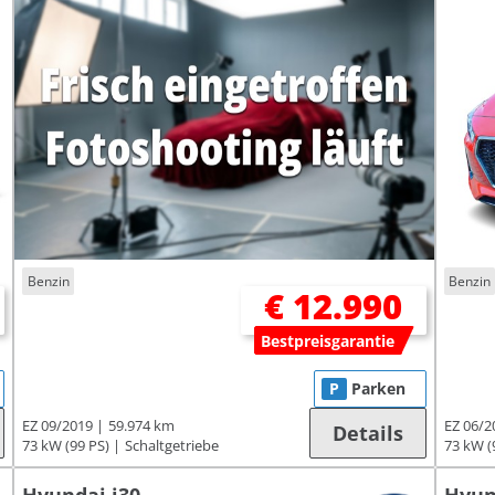
Benzin
Benzin
€ 12.990
Bestpreisgarantie
P
Parken
EZ 09/2019
59.974 km
EZ 06/2
Details
73 kW (99 PS)
Schaltgetriebe
73 kW (