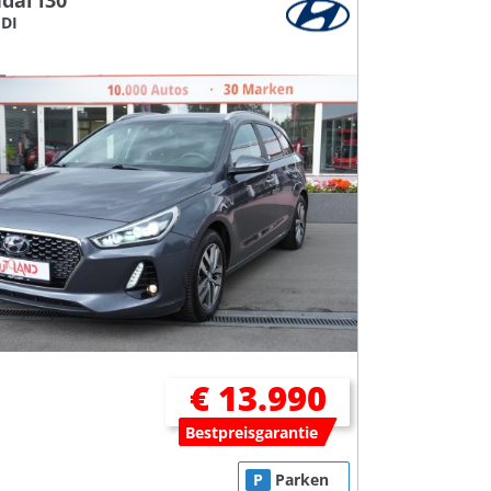
dai i30
GDI
€ 13.990
Bestpreisgarantie
P
Parken