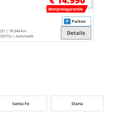
€ 14.990
Bestpreisgarantie
P
Parken
021
79.344 km
Details
120 PS)
Automatik
Santa Fe
Staria