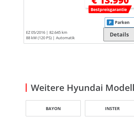
€ 13.990
Bestpreisgarantie
P
Parken
EZ 05/2016
82.645 km
Details
88 kW (120 PS)
Automatik
Weitere Hyundai Model
BAYON
INSTER