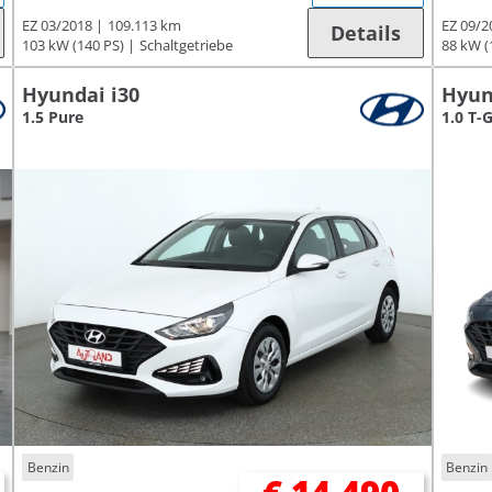
EZ 03/2018
109.113 km
EZ 09/2
Details
103 kW (140 PS)
Schaltgetriebe
88 kW (
Hyundai i30
Hyun
1.5 Pure
1.0 T-
Benzin
Benzin