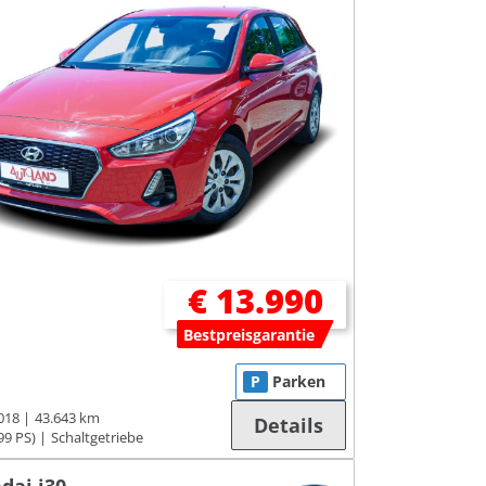
€ 13.990
Bestpreisgarantie
P
Parken
018
43.643 km
Details
99 PS)
Schaltgetriebe