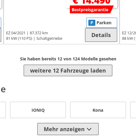
€ 14.490
Bestpreisgarantie
P
Parken
EZ 04/2021
87.372 km
EZ 12/2
Details
81 kW (110 PS)
Schaltgetriebe
88 kW (
Sie haben bereits
12
von
124
Modelle gesehen
weitere 12 Fahrzeuge laden
le
IONIQ
Kona
Mehr anzeigen