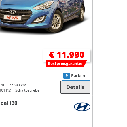
€ 11.990
Bestpreisgarantie
P
Parken
016
27.683 km
Details
101 PS)
Schaltgetriebe
dai i30