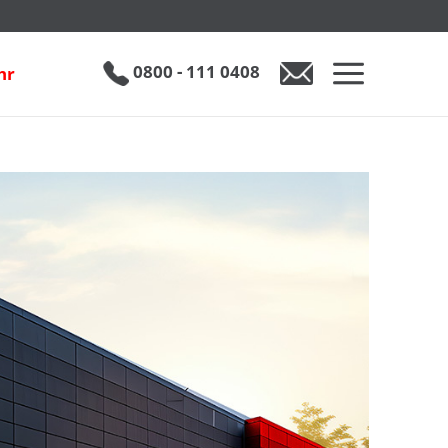
0800 - 111 0408
hr