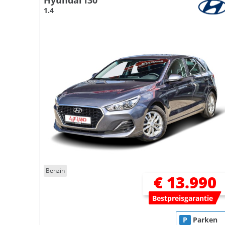
Hyundai i30
1.4
Benzin
€ 13.990
Bestpreisgarantie
P
Parken