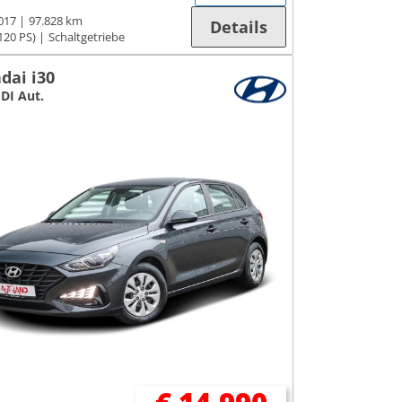
017
97.828 km
Details
120 PS)
Schaltgetriebe
dai i30
GDI Aut.