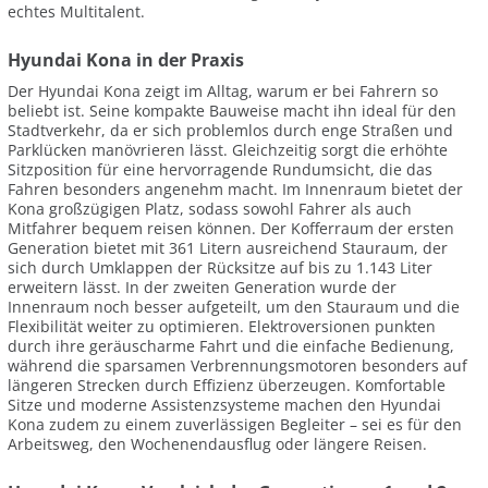
echtes Multitalent.
Hyundai Kona in der Praxis
Der Hyundai Kona zeigt im Alltag, warum er bei Fahrern so
beliebt ist. Seine kompakte Bauweise macht ihn ideal für den
Stadtverkehr, da er sich problemlos durch enge Straßen und
Parklücken manövrieren lässt. Gleichzeitig sorgt die erhöhte
Sitzposition für eine hervorragende Rundumsicht, die das
Fahren besonders angenehm macht. Im Innenraum bietet der
Kona großzügigen Platz, sodass sowohl Fahrer als auch
Mitfahrer bequem reisen können. Der Kofferraum der ersten
Generation bietet mit 361 Litern ausreichend Stauraum, der
sich durch Umklappen der Rücksitze auf bis zu 1.143 Liter
erweitern lässt. In der zweiten Generation wurde der
Innenraum noch besser aufgeteilt, um den Stauraum und die
Flexibilität weiter zu optimieren. Elektroversionen punkten
durch ihre geräuscharme Fahrt und die einfache Bedienung,
während die sparsamen Verbrennungsmotoren besonders auf
längeren Strecken durch Effizienz überzeugen. Komfortable
Sitze und moderne Assistenzsysteme machen den Hyundai
Kona zudem zu einem zuverlässigen Begleiter – sei es für den
Arbeitsweg, den Wochenendausflug oder längere Reisen.