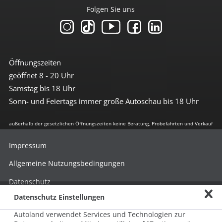
Folgen Sie uns
Öffnungszeiten
geöffnet 8 - 20 Uhr
Samstag bis 18 Uhr
Sonn- und Feiertags immer große Autoschau bis 18 Uhr
außerhalb der gesetzlichen Öffnungszeiten keine Beratung, Probefahrten und Verkauf
Impressum
Allgemeine Nutzungsbedingungen
Datenschutz
Datenschutz Einstellungen
Hinweisgebersystem nach HinSchG
Autoland verwendet Services und Technologien zur
Beschwerde nach LkSG