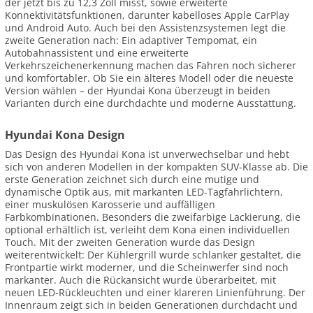
der jetzt bis zu 12,3 Zoll misst, sowie erweiterte
Konnektivitätsfunktionen, darunter kabelloses Apple CarPlay
und Android Auto. Auch bei den Assistenzsystemen legt die
zweite Generation nach: Ein adaptiver Tempomat, ein
Autobahnassistent und eine erweiterte
Verkehrszeichenerkennung machen das Fahren noch sicherer
und komfortabler. Ob Sie ein älteres Modell oder die neueste
Version wählen – der Hyundai Kona überzeugt in beiden
Varianten durch eine durchdachte und moderne Ausstattung.
Hyundai Kona Design
Das Design des Hyundai Kona ist unverwechselbar und hebt
sich von anderen Modellen in der kompakten SUV-Klasse ab. Die
erste Generation zeichnet sich durch eine mutige und
dynamische Optik aus, mit markanten LED-Tagfahrlichtern,
einer muskulösen Karosserie und auffälligen
Farbkombinationen. Besonders die zweifarbige Lackierung, die
optional erhältlich ist, verleiht dem Kona einen individuellen
Touch. Mit der zweiten Generation wurde das Design
weiterentwickelt: Der Kühlergrill wurde schlanker gestaltet, die
Frontpartie wirkt moderner, und die Scheinwerfer sind noch
markanter. Auch die Rückansicht wurde überarbeitet, mit
neuen LED-Rückleuchten und einer klareren Linienführung. Der
Innenraum zeigt sich in beiden Generationen durchdacht und