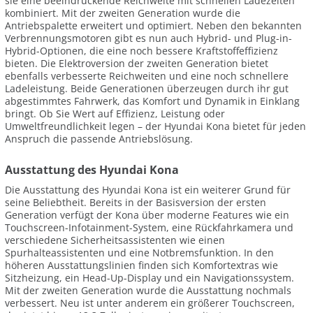
sie eine beeindruckende Reichweite mit schnellen Ladezeiten
kombiniert. Mit der zweiten Generation wurde die
Antriebspalette erweitert und optimiert. Neben den bekannten
Verbrennungsmotoren gibt es nun auch Hybrid- und Plug-in-
Hybrid-Optionen, die eine noch bessere Kraftstoffeffizienz
bieten. Die Elektroversion der zweiten Generation bietet
ebenfalls verbesserte Reichweiten und eine noch schnellere
Ladeleistung. Beide Generationen überzeugen durch ihr gut
abgestimmtes Fahrwerk, das Komfort und Dynamik in Einklang
bringt. Ob Sie Wert auf Effizienz, Leistung oder
Umweltfreundlichkeit legen – der Hyundai Kona bietet für jeden
Anspruch die passende Antriebslösung.
Ausstattung des Hyundai Kona
Die Ausstattung des Hyundai Kona ist ein weiterer Grund für
seine Beliebtheit. Bereits in der Basisversion der ersten
Generation verfügt der Kona über moderne Features wie ein
Touchscreen-Infotainment-System, eine Rückfahrkamera und
verschiedene Sicherheitsassistenten wie einen
Spurhalteassistenten und eine Notbremsfunktion. In den
höheren Ausstattungslinien finden sich Komfortextras wie
Sitzheizung, ein Head-Up-Display und ein Navigationssystem.
Mit der zweiten Generation wurde die Ausstattung nochmals
verbessert. Neu ist unter anderem ein größerer Touchscreen,