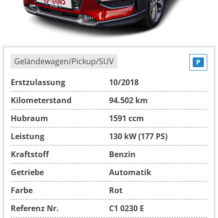
Geländewagen/Pickup/SUV
P
Erstzulassung
10/2018
Kilometerstand
94.502 km
Hubraum
1591 ccm
Leistung
130 kW (177 PS)
Kraftstoff
Benzin
Getriebe
Automatik
Farbe
Rot
Referenz Nr.
C1 0230 E