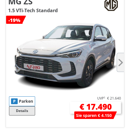
MG ZS
1.5 VTi-Tech Standard
-19%
UVP
1
€ 21.640
P
Parken
€ 17.490
Details
Sie sparen € 4.150