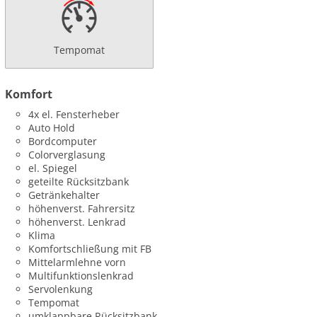
Tempomat
Komfort
4x el. Fensterheber
Auto Hold
Bordcomputer
Colorverglasung
el. Spiegel
geteilte Rücksitzbank
Getränkehalter
höhenverst. Fahrersitz
höhenverst. Lenkrad
Klima
Komfortschließung mit FB
Mittelarmlehne vorn
Multifunktionslenkrad
Servolenkung
Tempomat
umklappbare Rücksitzbank