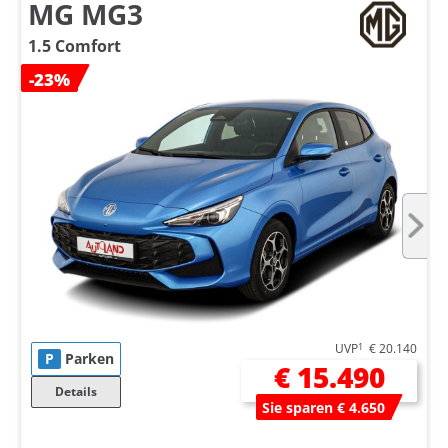
MG MG3
1.5 Comfort
-23%
UVP
1
€ 20.140
P
Parken
€ 15.490
Details
Sie sparen € 4.650