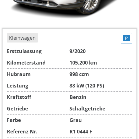
Kleinwagen
P
Erstzulassung
9/2020
Kilometerstand
105.200 km
Hubraum
998 ccm
Leistung
88 kW (120 PS)
Kraftstoff
Benzin
Getriebe
Schaltgetriebe
Farbe
Grau
Referenz Nr.
R1 0444 F