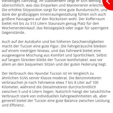
vielseitiges Fahrzeug. Im Stadtverkehr zeigt er sich wendig und
übersichtlich, was das Einparken und Manövrieren erleichtert.
Die erhöhte Sitzposition sorgt für eine gute Rundumsicht, und
dank der großzügigen Innenraumgestaltung fühlen sich auch
größere Passagiere auf den Rücksitzen wohl. Der Kofferraum
bietet mit bis zu 513 Litern Stauraum genug Platz für den
Wochenendeinkauf, das Reisegepäck oder sogar für sperrigere
Gegenstände.
Auch auf der Autobahn und bei höheren Geschwindigkeiten
macht der Tucson eine gute Figur. Die Fahrgeräusche bleiben
auf einem niedrigen Niveau, und das Fahrwerk bietet eine
ausgewogene Mischung aus Komfort und Sportlichkeit. Selbst
auf langen Strecken bleibt der Tucson komfortabel, was vor
allem an den bequemen Sitzen und der guten Federung liegt.
Der Verbrauch des Hyundai Tucson ist im Vergleich zu
ähnlichen SUVs seiner Klasse moderat. Die Benzinmotoren
verbrauchen je nach Fahrweise etwa 7 bis 8 Liter auf 100
Kilometer, während die Dieselmotoren durchschnittlich
zwischen 5 und 6 Litern liegen. Natürlich hängt der tatsächliche
Verbrauch stark von individuellen Fahrgewohnheiten ab, aber
generell bietet der Tucson eine gute Balance zwischen Leistung
und Effizienz.