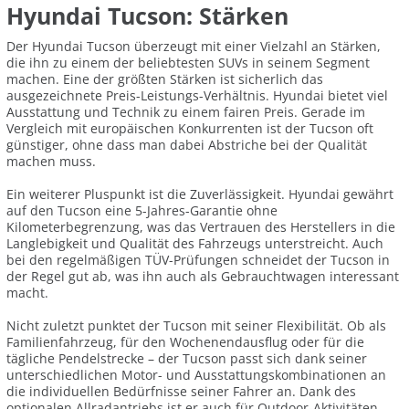
Hyundai Tucson: Stärken
Der Hyundai Tucson überzeugt mit einer Vielzahl an Stärken,
die ihn zu einem der beliebtesten SUVs in seinem Segment
machen. Eine der größten Stärken ist sicherlich das
ausgezeichnete Preis-Leistungs-Verhältnis. Hyundai bietet viel
Ausstattung und Technik zu einem fairen Preis. Gerade im
Vergleich mit europäischen Konkurrenten ist der Tucson oft
günstiger, ohne dass man dabei Abstriche bei der Qualität
machen muss.
Ein weiterer Pluspunkt ist die Zuverlässigkeit. Hyundai gewährt
auf den Tucson eine 5-Jahres-Garantie ohne
Kilometerbegrenzung, was das Vertrauen des Herstellers in die
Langlebigkeit und Qualität des Fahrzeugs unterstreicht. Auch
bei den regelmäßigen TÜV-Prüfungen schneidet der Tucson in
der Regel gut ab, was ihn auch als Gebrauchtwagen interessant
macht.
Nicht zuletzt punktet der Tucson mit seiner Flexibilität. Ob als
Familienfahrzeug, für den Wochenendausflug oder für die
tägliche Pendelstrecke – der Tucson passt sich dank seiner
unterschiedlichen Motor- und Ausstattungskombinationen an
die individuellen Bedürfnisse seiner Fahrer an. Dank des
optionalen Allradantriebs ist er auch für Outdoor-Aktivitäten