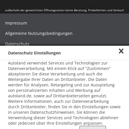
außerhalb der gesetzlichen Öffnungszeiten keine Beratung, Probefahrten und Verkauf
Impressum
Allgemeine Nutzungsbedingungen
Datenschutz
Datenschutz Einstellungen
Hinweisgebersystem nach HinSchG
Autoland verwendet Services und Technologien zur
Beschwerde nach LkSG
Datenverarbeitung. Mit einem Klick auf "Zustimmen"
akzeptieren Sie diese Verarbeitung und auch die
Grundsatzerklärung zum LkSG
Weitergabe Ihrer Daten an Drittanbieter. Die Daten
© 2026 AUTOLAND 24 SE & Co. Betriebs KG
werden für Analysen, Retargeting und zur Ausspielung
Werner-von-Siemens-Str. 2, 06796 Brehna, Deutschland
von personalisierten Inhalten und Werbung auf
autoland.de, sowie auf Drittanbieterseiten genutzt.
Weitere Informationen, auch zur Datenverarbeitung
durch Drittanbieter, finden Sie in den Einstellungen sowie
in unseren Datenschutzhinweisen. Sie können die
Verwendung dieser Services und Technologien ablehnen
oder jederzeit über Ihre Einstellungen anpassen.