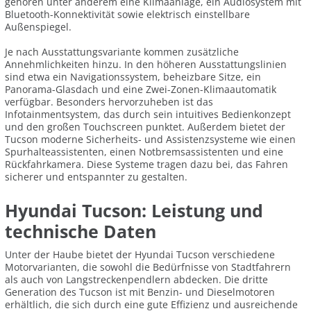
gehören unter anderem eine Klimaanlage, ein Audiosystem mit
Bluetooth-Konnektivität sowie elektrisch einstellbare
Außenspiegel.
Je nach Ausstattungsvariante kommen zusätzliche
Annehmlichkeiten hinzu. In den höheren Ausstattungslinien
sind etwa ein Navigationssystem, beheizbare Sitze, ein
Panorama-Glasdach und eine Zwei-Zonen-Klimaautomatik
verfügbar. Besonders hervorzuheben ist das
Infotainmentsystem, das durch sein intuitives Bedienkonzept
und den großen Touchscreen punktet. Außerdem bietet der
Tucson moderne Sicherheits- und Assistenzsysteme wie einen
Spurhalteassistenten, einen Notbremsassistenten und eine
Rückfahrkamera. Diese Systeme tragen dazu bei, das Fahren
sicherer und entspannter zu gestalten.
Hyundai Tucson: Leistung und
technische Daten
Unter der Haube bietet der Hyundai Tucson verschiedene
Motorvarianten, die sowohl die Bedürfnisse von Stadtfahrern
als auch von Langstreckenpendlern abdecken. Die dritte
Generation des Tucson ist mit Benzin- und Dieselmotoren
erhältlich, die sich durch eine gute Effizienz und ausreichende