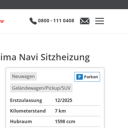
Hyundai Tucson 1.6 T-GDI N-Line Aut. 3-Zonen-Klima Navi Sitzheizung
inkl. 19% MwSt.
€ 35.890
0800 - 111 0408
hr
0800 - 111 0408
Auto anfragen
lima Navi Sitzheizung
Neuwagen
P
Parken
Geländewagen/Pickup/SUV
Erstzulassung
12/2025
Kilometerstand
7 km
Hubraum
1598 ccm