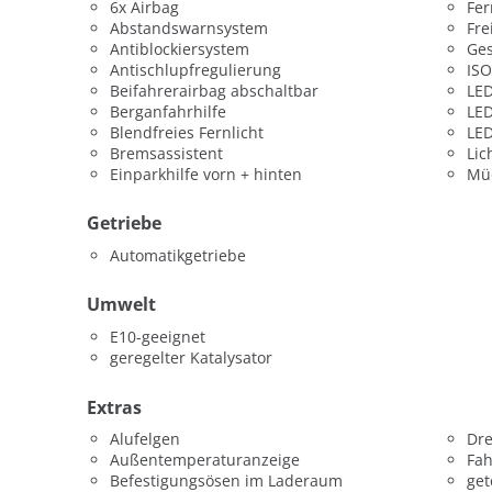
6x Airbag
Fer
Abstandswarnsystem
Fre
Antiblockiersystem
Ges
Antischlupfregulierung
ISO
Beifahrerairbag abschaltbar
LED
Berganfahrhilfe
LED
Blendfreies Fernlicht
LED
Bremsassistent
Lic
Einparkhilfe vorn + hinten
Mü
Getriebe
Automatikgetriebe
Umwelt
E10-geeignet
geregelter Katalysator
Extras
Alufelgen
Dr
Außentemperaturanzeige
Fah
Befestigungsösen im Laderaum
get