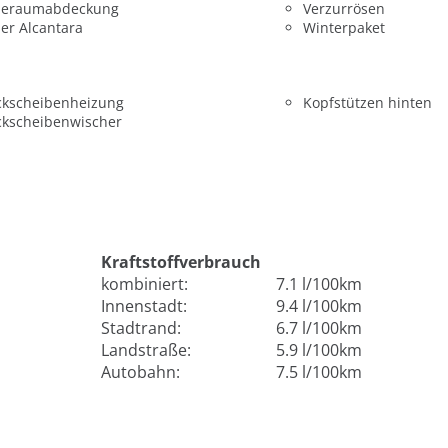
deraumabdeckung
Verzurrösen
er Alcantara
Winterpaket
ckscheibenheizung
Kopfstützen hinten
ckscheibenwischer
Kraftstoffverbrauch
kombiniert:
7.1 l/100km
Innenstadt:
9.4 l/100km
Stadtrand:
6.7 l/100km
Landstraße:
5.9 l/100km
Autobahn:
7.5 l/100km