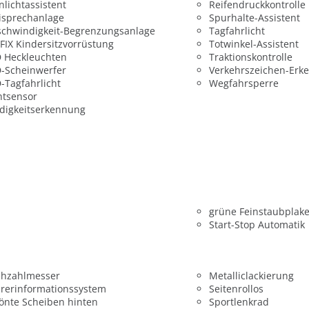
nlichtassistent
Reifendruckkontrolle
isprechanlage
Spurhalte-Assistent
chwindigkeit-Begrenzungsanlage
Tagfahrlicht
FIX Kindersitzvorrüstung
Totwinkel-Assistent
 Heckleuchten
Traktionskontrolle
-Scheinwerfer
Verkehrszeichen-Erk
-Tagfahrlicht
Wegfahrsperre
htsensor
digkeitserkennung
grüne Feinstaubplake
Start-Stop Automatik
ehzahlmesser
Metalliclackierung
rerinformationssystem
Seitenrollos
önte Scheiben hinten
Sportlenkrad