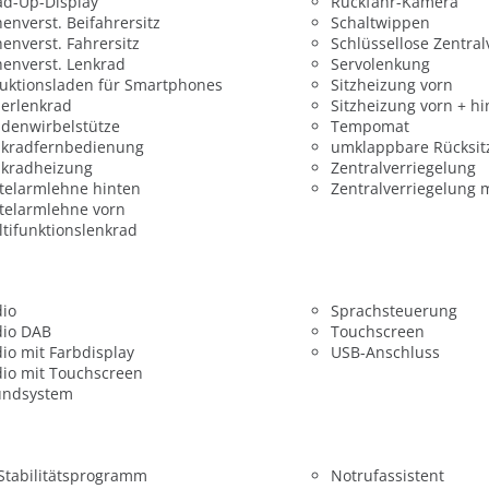
ad-Up-Display
Rückfahr-Kamera
enverst. Beifahrersitz
Schaltwippen
enverst. Fahrersitz
Schlüssellose Zentral
enverst. Lenkrad
Servolenkung
uktionsladen für Smartphones
Sitzheizung vorn
erlenkrad
Sitzheizung vorn + hi
denwirbelstütze
Tempomat
nkradfernbedienung
umklappbare Rücksit
nkradheizung
Zentralverriegelung
telarmlehne hinten
Zentralverriegelung 
telarmlehne vorn
tifunktionslenkrad
dio
Sprachsteuerung
dio DAB
Touchscreen
io mit Farbdisplay
USB-Anschluss
io mit Touchscreen
undsystem
 Stabilitätsprogramm
Notrufassistent