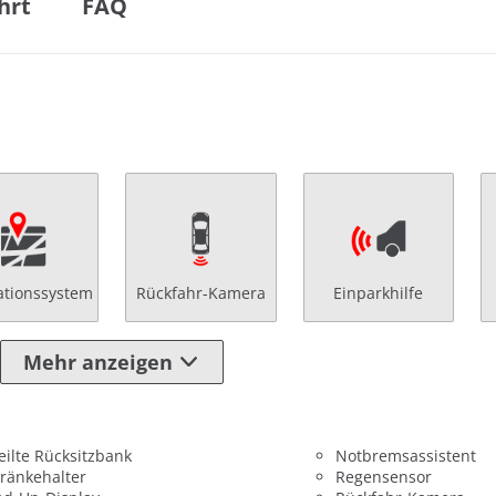
hrt
FAQ
ationssystem
Rückfahr-Kamera
Einparkhilfe
Mehr anzeigen
eilte Rücksitzbank
Notbremsassistent
ränkehalter
Regensensor