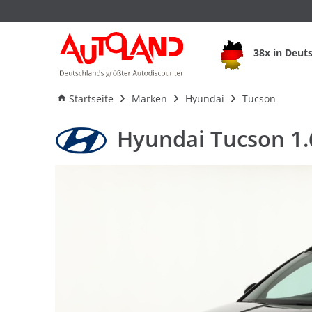
38x in Deut
Ausstattung
Verbrauch
An
Startseite
Marken
Hyundai
Tucson
Hyundai Tucson 1.6