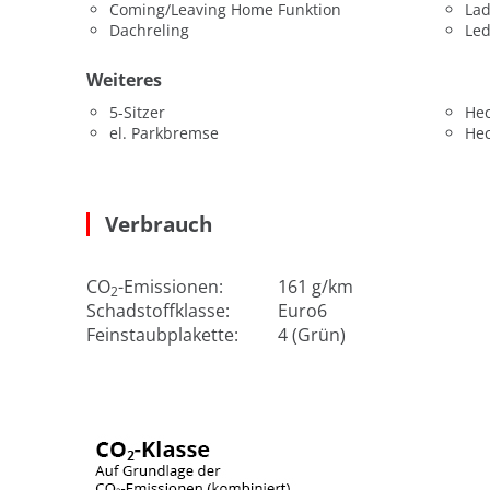
Coming/Leaving Home Funktion
La
Dachreling
Led
Weiteres
5-Sitzer
He
el. Parkbremse
He
Verbrauch
CO
-Emissionen:
161 g/km
2
Schadstoffklasse:
Euro6
Feinstaubplakette:
4 (Grün)