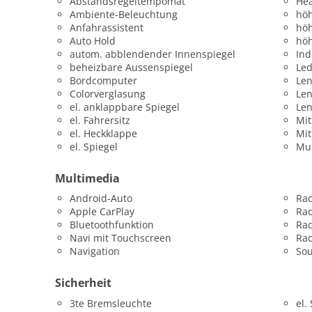
Abstandsregeltempomat
He
Ambiente-Beleuchtung
höh
Anfahrassistent
höh
Auto Hold
höh
autom. abblendender Innenspiegel
Ind
beheizbare Aussenspiegel
Led
Bordcomputer
Len
Colorverglasung
Le
el. anklappbare Spiegel
Le
el. Fahrersitz
Mit
el. Heckklappe
Mit
el. Spiegel
Mul
Multimedia
Android-Auto
Ra
Apple CarPlay
Ra
Bluetoothfunktion
Rad
Navi mit Touchscreen
Rad
Navigation
So
Sicherheit
3te Bremsleuchte
el.