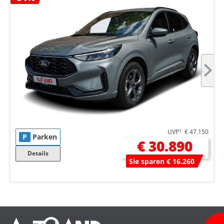
UVP
1
€ 47.150
P
Parken
€ 30.890
Details
Sie sparen € 16.260