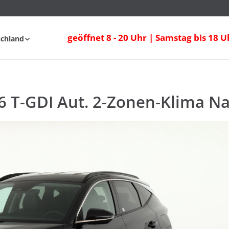
T-GDI Aut. 2-Zonen-Klima Navi Sitzheizu
geöffnet 8 - 20 Uhr | Samstag bis 18 U
schland
fahrt
FAQ
6 T-GDI Aut. 2-Zonen-Klima Na