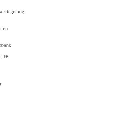
verriegelung
nten
zbank
m. FB
en