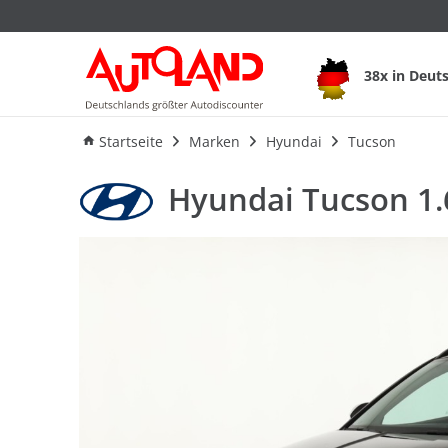
Hyundai Tucson 1.6 
38x in Deut
Ausstattung
Verbrauch
An
Startseite
Marken
Hyundai
Tucson
Hyundai Tucson 1.