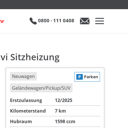
ng
inkl. 19% MwSt.
€ 31.890
0800 - 111 0408
hr
0800 - 111 0408
Auto anfragen
vi Sitzheizung
Neuwagen
P
Parken
Geländewagen/Pickup/SUV
Erstzulassung
12/2025
Kilometerstand
7 km
Hubraum
1598 ccm