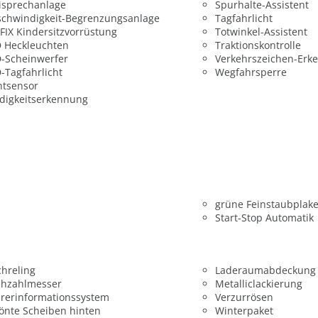
isprechanlage
Spurhalte-Assistent
chwindigkeit-Begrenzungsanlage
Tagfahrlicht
FIX Kindersitzvorrüstung
Totwinkel-Assistent
 Heckleuchten
Traktionskontrolle
-Scheinwerfer
Verkehrszeichen-Erk
-Tagfahrlicht
Wegfahrsperre
htsensor
digkeitserkennung
grüne Feinstaubplake
Start-Stop Automatik
hreling
Laderaumabdeckung
ehzahlmesser
Metalliclackierung
rerinformationssystem
Verzurrösen
önte Scheiben hinten
Winterpaket