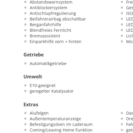
Abstandswarnsystem
Fre
Antiblockiersystem
Ges
Antischlupfregulierung
ISO
Beifahrerairbag abschaltbar
LED
Berganfahrhilfe
LED
Blendfreies Fernlicht
LED
Bremsassistent
Lic
Einparkhilfe vorn + hinten
Mü
Getriebe
Automatikgetriebe
Umwelt
E10-geeignet
geregelter Katalysator
Extras
Alufelgen
Dac
Außentemperaturanzeige
Dr
Befestigungsösen im Laderaum
Fah
Coming/Leaving Home Funktion
get