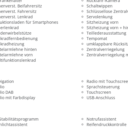
ränkehalter
Rückfahr-Kamera
enverst. Beifahrersitz
Schaltwippen
enverst. Fahrersitz
Schlüssellose Zentral
enverst. Lenkrad
Servolenkung
uktionsladen für Smartphones
Sitzheizung vorn
erlenkrad
Sitzheizung vorn + hi
denwirbelstütze
Teillederausstattung
nkradfernbedienung
Tempomat
nkradheizung
umklappbare Rücksit
telarmlehne hinten
Zentralverriegelung
telarmlehne vorn
Zentralverriegelung 
tifunktionslenkrad
igation
Radio mit Touchscre
dio
Sprachsteuerung
dio DAB
Touchscreen
io mit Farbdisplay
USB-Anschluss
 Stabilitätsprogramm
Notrufassistent
nlichtassistent
Reifendruckkontrolle