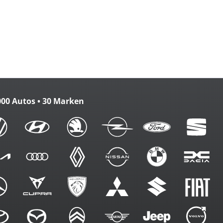
verriegelung
nten
zbank
m. FB
000 Autos • 30 Marken
en
g