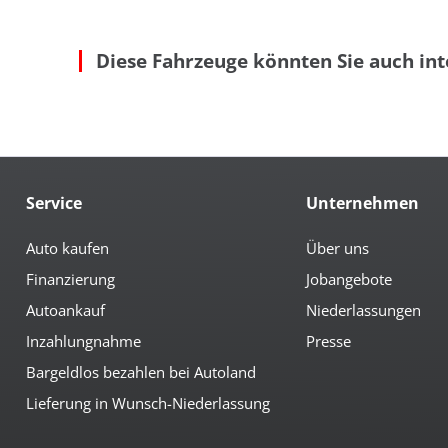
Ambiente-Beleuchtung
Get
Anfahrassistent
höh
Auto Hold
höh
Diese Fahrzeuge könnten Sie auch int
autom. abblendender Innenspiegel
höh
beheizbare Aussenspiegel
Ind
Bordcomputer
Led
Colorverglasung
Len
el. anklappbare Spiegel
Le
el. Beifahrersitz
Mit
el. Fahrersitz
Mit
el. Heckklappe
Mul
Service
Unternehmen
Multimedia
Auto kaufen
Über uns
Android-Auto
Nav
Finanzierung
Jobangebote
Apple CarPlay
Ra
Bluetoothfunktion
Ra
Autoankauf
Niederlassungen
Navi mit Touchscreen
Rad
Inzahlungnahme
Presse
Sicherheit
Bargeldlos bezahlen bei Autoland
3te Bremsleuchte
el.
Lieferung in Wunsch-Niederlassung
6x Airbag
Fer
Abstandswarnsystem
Fre