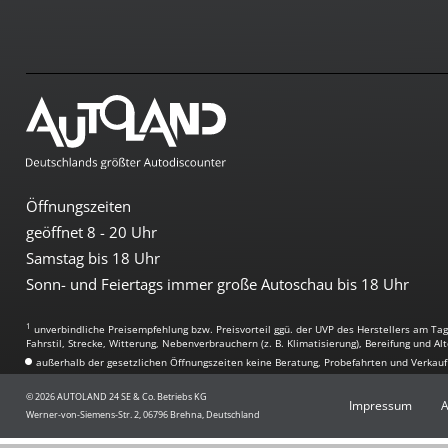
Antiblockiersystem
Ges
Antischlupfregulierung
ISO
Beifahrerairbag abschaltbar
LED
Berganfahrhilfe
LED
Blendfreies Fernlicht
LED
Bremsassistent
LED
Einparkhilfe vorn + hinten
Lic
Getriebe
6-Gang Getriebe
Öffnungszeiten
geöffnet 8 - 20 Uhr
Umwelt
Samstag bis 18 Uhr
E10-geeignet
grü
Sonn- und Feiertags immer große Autoschau bis 18 Uhr
Extras
1
unverbindliche Preisempfehlung bzw. Preisvorteil ggü. der UVP des Herstellers am T
Alufelgen
Dac
Fahrstil, Strecke, Witterung, Nebenverbrauchern (z. B. Klimatisierung), Bereifung und Al
Außentemperaturanzeige
Dr
außerhalb der gesetzlichen Öffnungszeiten keine Beratung, Probefahrten und Verkauf
Befestigungsösen im Laderaum
Fah
Coming/Leaving Home Funktion
get
© 2026 AUTOLAND 24 SE & Co. Betriebs KG
Impressum
A
Werner-von-Siemens-Str. 2, 06796 Brehna, Deutschland
Weiteres