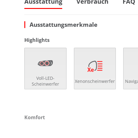
Ausstattung
Verbrauch
FAQ
Ausstattungsmerkmale
Highlights
Voll-LED-
Xenonscheinwerfer
Navig
Scheinwerfer
Komfort
2- Zonen Klimaautomatik
el.
4x el. Fensterheber
get