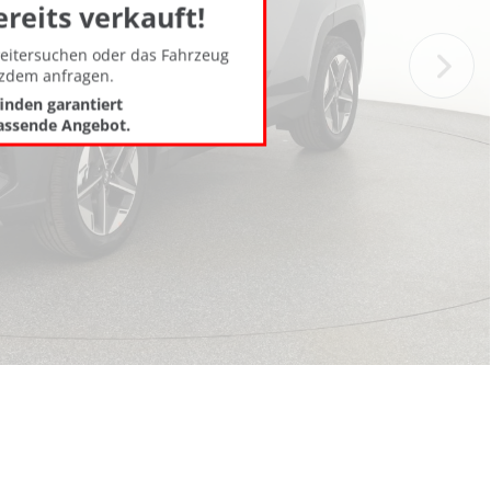
ereits verkauft!
weitersuchen oder das Fahrzeug
tzdem anfragen.
finden garantiert
assende Angebot.