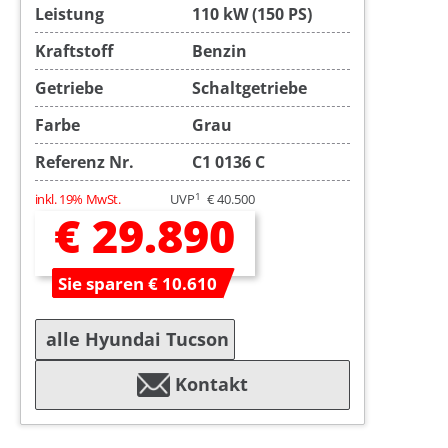
Leistung
110 kW (150 PS)
Kraftstoff
Benzin
Getriebe
Schaltgetriebe
Farbe
Grau
Referenz Nr.
C1 0136 C
1
inkl. 19% MwSt.
UVP
€ 40.500
€ 29.890
Sie sparen € 10.610
alle Hyundai Tucson
Kontakt