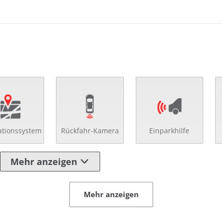
ationssystem
Rückfahr-Kamera
Einparkhilfe
Mehr anzeigen
Mehr anzeigen
 Spiegel
Notbremsassistent
eilte Rücksitzbank
Regensensor