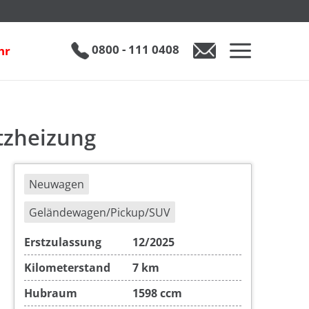
inkl. 19% MwSt.
UVP
1
€ 40.500
€ 29.890
0800 - 111 0408
hr
tzheizung
Neuwagen
Geländewagen/Pickup/SUV
Erstzulassung
12/2025
Kilometerstand
7 km
Hubraum
1598 ccm