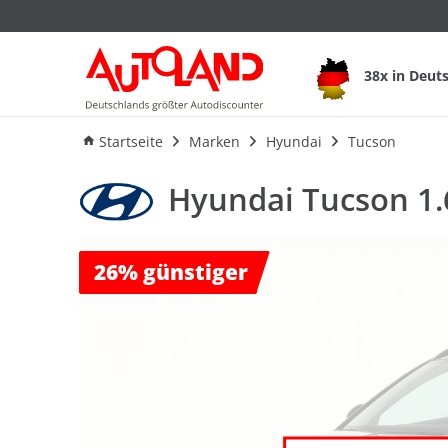
Hyundai Tucson 1.6
38x in Deut
Ausstattung
Verbrauch
F
Startseite
Marken
Hyundai
Tucson
Hyundai Tucson 1.
26%
günstiger